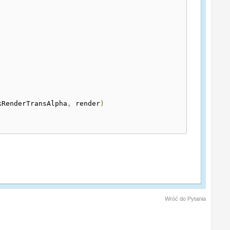
]
kRenderTransAlpha
,
 render
)
Wróć do Pytania