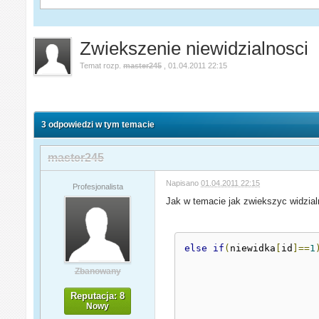
Zwiekszenie niewidzialnosci
Temat rozp.
master245
,
01.04.2011 22:15
3 odpowiedzi w tym temacie
master245
Napisano
01.04.2011 22:15
Profesjonalista
Jak w temacie jak zwiekszyc widzial
else
if
(
niewidka
[
id
]==
1
Zbanowany
Reputacja: 8
Nowy