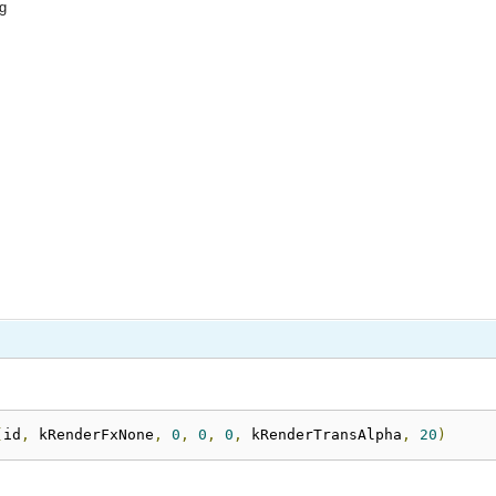
ng
(
id
,
 kRenderFxNone
,
0
,
0
,
0
,
 kRenderTransAlpha
,
20
)