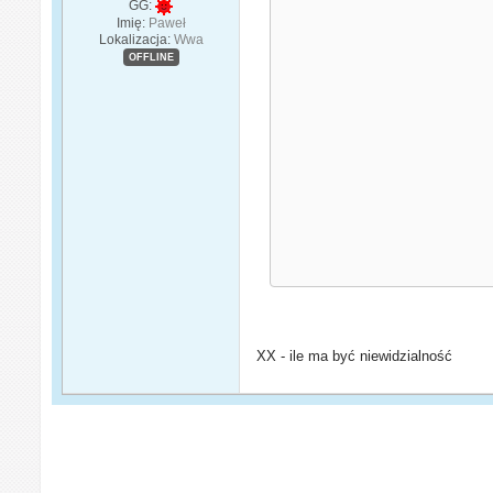
GG:
Imię:
Paweł
Lokalizacja:
Wwa
OFFLINE
                       
                       
XX - ile ma być niewidzialność