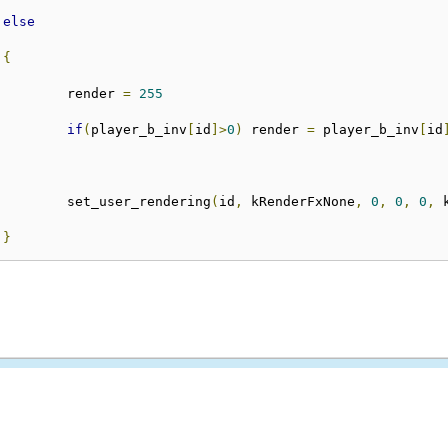
else
{
         render 
=
255
if
(
player_b_inv
[
id
]>
0
)
 render 
=
 player_b_inv
[
id
         set_user_rendering
(
id
,
 kRenderFxNone
,
0
,
0
,
0
,
 
}