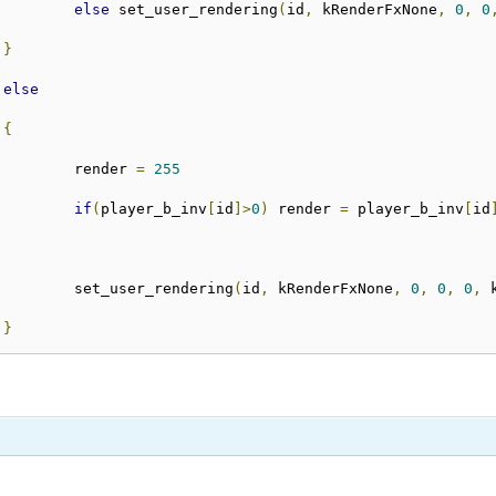
else
 set_user_rendering
(
id
,
 kRenderFxNone
,
0
,
0
}
else
{
				render 
=
255
if
(
player_b_inv
[
id
]>
0
)
 render 
=
 player_b_inv
[
id
				set_user_rendering
(
id
,
 kRenderFxNone
,
0
,
0
,
0
,
 
}