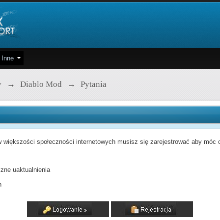
Inne
y
→
Diablo Mod
→
Pytania
 większości społeczności internetowych musisz się zarejestrować aby móc od
zne uaktualnienia
h