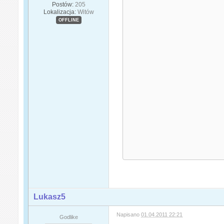
Postów:
205
Lokalizacja:
Witów
OFFLINE
Lukasz5
Napisano
01.04.2011 22:21
Godlike