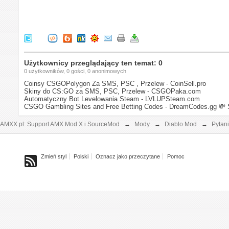
Użytkownicy przeglądający ten temat: 0
0 użytkowników, 0 gości, 0 anonimowych
Coinsy CSGOPolygon Za SMS, PSC , Przelew - CoinSell.pro
Skiny do CS:GO za SMS, PSC, Przelew - CSGOPaka.com
Automatyczny Bot Levelowania Steam - LVLUPSteam.com
CSGO Gambling Sites and Free Betting Codes - DreamCodes.gg
💸 
AMXX.pl: Support AMX Mod X i SourceMod
→
Mody
→
Diablo Mod
→
Pytan
Zmień styl
Polski
Oznacz jako przeczytane
Pomoc