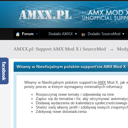
Forum
Dodatki AMXX
Dodatki SourceMod
AMXX.pl: Support AMX Mod X i SourceMod
→
Mod
Witamy w Nieoficjalnym polskim support'cie AMX Mod X
Witamy w Nieoficjalnym polskim support'cie
AMX
Mod X, jak w
prosty proces w którym wymagamy minimalnych informacji.
Rozpoczynaj nowe tematy i odpowiedaj na inne
Zapisz się do tematów i for, aby otrzymywać automatyc
Dodawaj wydarzenia do kalendarza społecznościowego
Stwórz swój własny profil i zdobywaj nowych znajomyc
Zdobywaj nowe doświadczenia