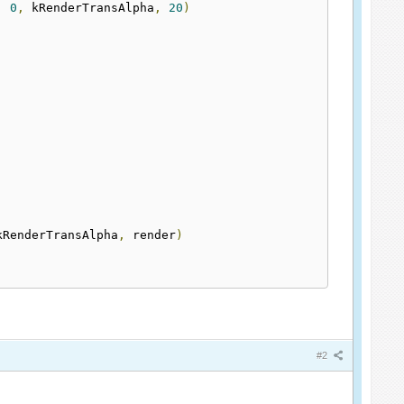
,
0
,
 kRenderTransAlpha
,
20
)
]
kRenderTransAlpha
,
 render
)
#2