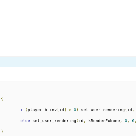
)
{
if
(
player_b_inv
[
id
]
>
0
)
 set_user_rendering
(
id
,
else
 set_user_rendering
(
id
,
 kRenderFxNone
,
0
,
0
}