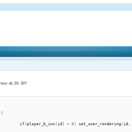
nosc do 20- 30?
)
{
if
(
player_b_inv
[
id
]
>
0
)
 set_user_rendering
(
id
,