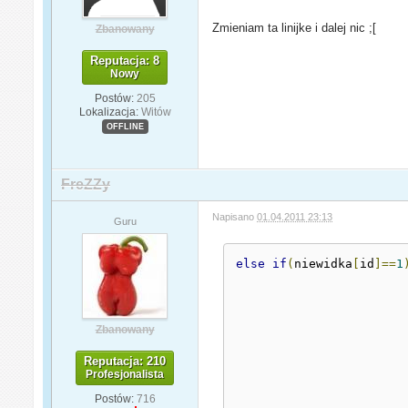
Zmieniam ta linijke i dalej nic ;[
Zbanowany
Reputacja: 8
Nowy
Postów:
205
Lokalizacja:
Witów
OFFLINE
FreZZy
Napisano
01.04.2011 23:13
Guru
else
if
(
niewidka
[
id
]==
1
Zbanowany
Reputacja: 210
Profesjonalista
Postów:
716