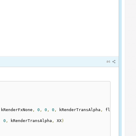
#4
 kRenderFxNone
,
0
,
0
,
0
,
 kRenderTransAlpha
,
 floatround
((
,
0
,
 kRenderTransAlpha
,
 XX
)