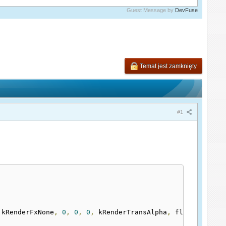
Guest Message by
DevFuse
Temat jest zamknięty
#1
 kRenderFxNone
,
0
,
0
,
0
,
 kRenderTransAlpha
,
 floatround
((