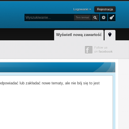
Logowanie »
Rejestracja
Ten temat
Wyświetl nową zawartość
powiadać lub zakładać nowe tematy, ale nie bój się to jest