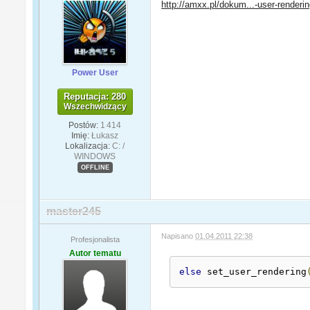
http://amxx.pl/dokum...-user-renderi
Power User
Reputacja: 280
Wszechwidzący
Postów:
1 414
Imię:
Łukasz
Lokalizacja:
C: /
WINDOWS
OFFLINE
master245
Napisano
01.04.2011 22:38
Profesjonalista
Autor tematu
else
 set_user_rendering