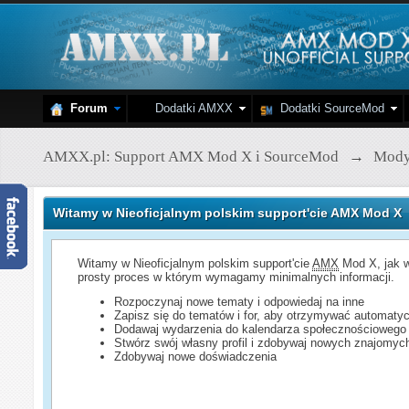
Forum
Dodatki AMXX
Dodatki SourceMod
AMXX.pl: Support AMX Mod X i SourceMod
→
Mod
Witamy w Nieoficjalnym polskim support'cie AMX Mod X
Witamy w Nieoficjalnym polskim support'cie
AMX
Mod X, jak w
prosty proces w którym wymagamy minimalnych informacji.
Rozpoczynaj nowe tematy i odpowiedaj na inne
Zapisz się do tematów i for, aby otrzymywać automatyc
Dodawaj wydarzenia do kalendarza społecznościowego
Stwórz swój własny profil i zdobywaj nowych znajomyc
Zdobywaj nowe doświadczenia