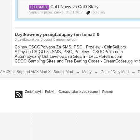
CoD Nowy vs CoD Stary
COD STARY
Napisany przez
Zaaxel
, 21.11.2017
cod stary
Użytkownicy przeglądający ten temat: 0
0 użytkowników, 0 gości, 0 anonimowych
Coinsy CSGOPolygon Za SMS, PSC , Przelew - CoinSell.pro
Skiny do CS:GO za SMS, PSC, Przelew - CSGOPaka.com
Automatyczny Bot Levelowania Steam - LVLUPSteam.com
CSGO Gambling Sites and Free Betting Codes - DreamCodes.gg
💸 
AMXX.pl: Support AMX Mod X i SourceMod
→
Mody
→
Call of Duty Mod
→
P
Zmień styl
Polski
Oznacz jako przeczytane
Pomoc