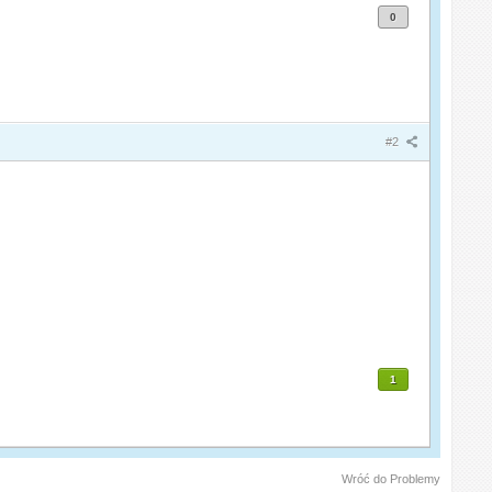
0
#2
1
Wróć do Problemy