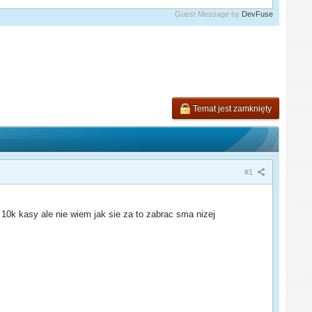
Guest Message by
DevFuse
Temat jest zamknięty
#1
k kasy ale nie wiem jak sie za to zabrac sma nizej