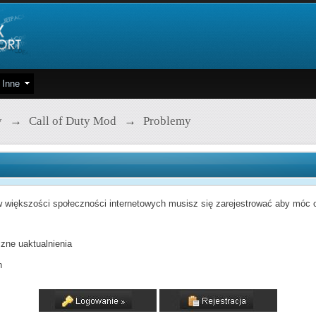
Inne
y
→
Call of Duty Mod
→
Problemy
 większości społeczności internetowych musisz się zarejestrować aby móc od
zne uaktualnienia
h