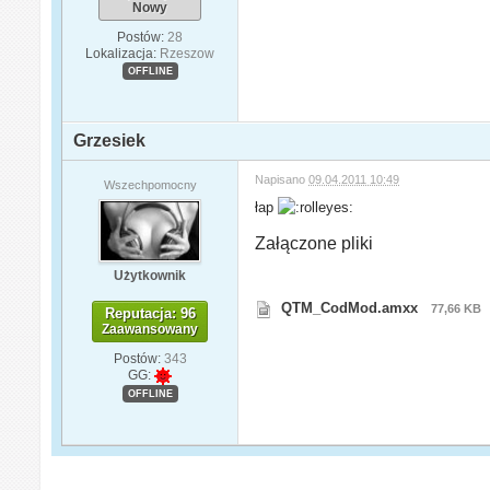
Nowy
Postów:
28
Lokalizacja:
Rzeszow
OFFLINE
Grzesiek
Napisano
09.04.2011 10:49
Wszechpomocny
łap
Załączone pliki
Użytkownik
QTM_CodMod.amxx
77,66 KB
Reputacja: 96
Zaawansowany
Postów:
343
GG:
OFFLINE