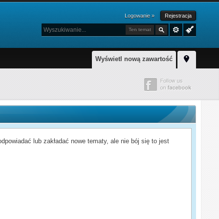
Logowanie »
Rejestracja
Ten temat
Wyświetl nową zawartość
powiadać lub zakładać nowe tematy, ale nie bój się to jest