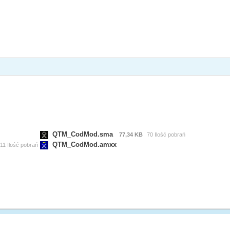
QTM_CodMod.sma
77,34 KB
70 Ilość pobrań
QTM_CodMod.amxx
11 Ilość pobrań