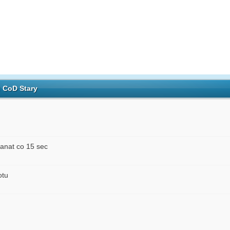
: CoD Stary
anat co 15 sec
otu