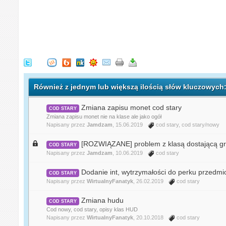
Również z jednym lub większą ilością słów kluczowych
Zmiana zapisu monet cod stary
COD STARY
Zmiana zapisu monet nie na klase ale jako ogół
Napisany przez
Jamdzam
, 15.06.2019
cod stary
,
cod stary/nowy
[ROZWIĄZANE] problem z klasą dostającą gr
COD STARY
Napisany przez
Jamdzam
, 10.06.2019
cod stary
Dodanie int, wytrzymałości do perku przedmi
COD STARY
Napisany przez
WirtualnyFanatyk
, 26.02.2019
cod stary
Zmiana hudu
COD STARY
Cod nowy, cod stary, opisy klas HUD
Napisany przez
WirtualnyFanatyk
, 20.10.2018
cod stary