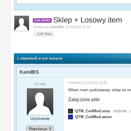
Sklep + Losowy item
COD STARY
Temat rozp.
KamilBS
,
27.03.2011 16:36
CoD Stary
1 odpowiedź w tym temacie
KamilBS
Napisano
27.03.2011 16:36
Życzliwy
Witam mam podstawowy sklep na moim
Załączone pliki
QTM_CodMod.sma
76,93 KB
5
QTM_CodMod.amxx
Użytkownik
Reputacja: 0