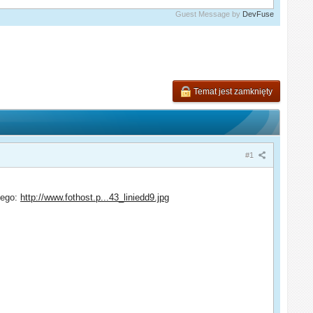
Guest Message by
DevFuse
Temat jest zamknięty
#1
iego:
http://www.fothost.p...43_liniedd9.jpg