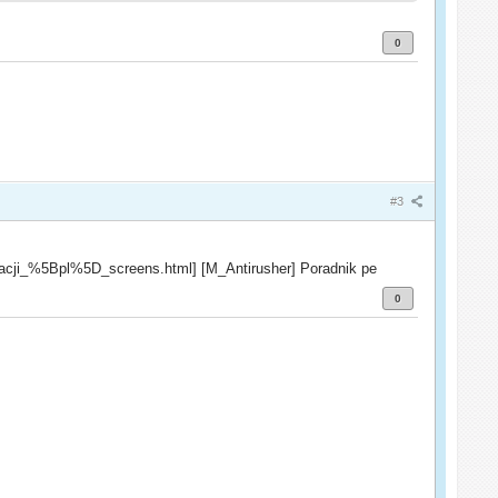
0
#3
acji_%5Bpl%5D_screens.html] [M_Antirusher] Poradnik pe
0