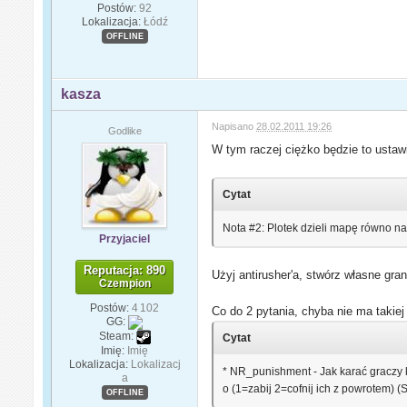
Postów:
92
Lokalizacja:
Łódź
OFFLINE
kasza
Napisano
28.02.2011 19:26
Godlike
W tym raczej ciężko będzie to ustaw
Cytat
Nota #2: Plotek dzieli mapę równo na
Przyjaciel
Reputacja: 890
Użyj antirusher'a, stwórz własne gran
Czempion
Postów:
4 102
Co do 2 pytania, chyba nie ma takiej 
GG:
Steam:
Cytat
Imię:
Imię
Lokalizacja:
Lokalizacj
* NR_punishment - Jak karać graczy k
a
o (1=zabij 2=cofnij ich z powrotem) 
OFFLINE