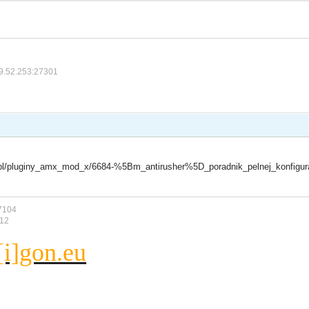
9.52.253:27301
r.pl/pluginy_amx_mod_x/6684-%5Bm_antirusher%5D_poradnik_pelnej_konfigur
7104
812
i]gon.eu