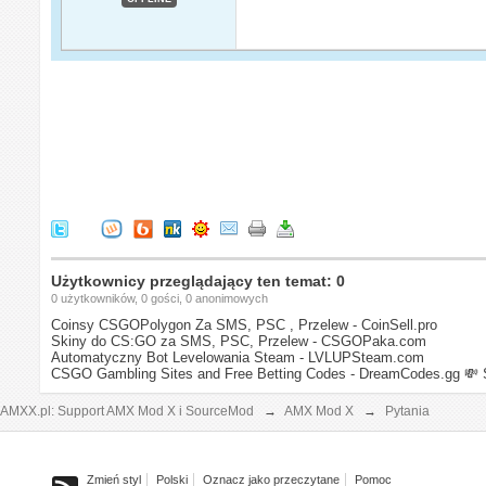
Użytkownicy przeglądający ten temat: 0
0 użytkowników, 0 gości, 0 anonimowych
Coinsy CSGOPolygon Za SMS, PSC , Przelew - CoinSell.pro
Skiny do CS:GO za SMS, PSC, Przelew - CSGOPaka.com
Automatyczny Bot Levelowania Steam - LVLUPSteam.com
CSGO Gambling Sites and Free Betting Codes - DreamCodes.gg
💸 
AMXX.pl: Support AMX Mod X i SourceMod
→
AMX Mod X
→
Pytania
Zmień styl
Polski
Oznacz jako przeczytane
Pomoc