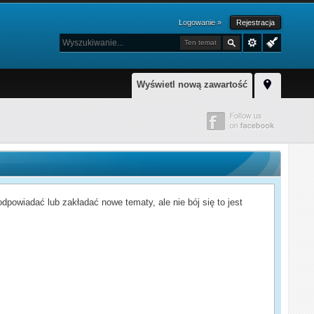
Logowanie »
Rejestracja
Ten temat
Wyświetl nową zawartość
powiadać lub zakładać nowe tematy, ale nie bój się to jest