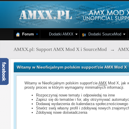
Forum
Dodatki AMXX
Dodatki SourceMod
AMXX.pl: Support AMX Mod X i SourceMod
→
AMX
Witamy w Nieoficjalnym polskim support'cie AMX Mod X
Witamy w Nieoficjalnym polskim support'cie
AMX
Mod X, jak w
prosty proces w którym wymagamy minimalnych informacji.
Rozpoczynaj nowe tematy i odpowiedaj na inne
Zapisz się do tematów i for, aby otrzymywać automatyc
Dodawaj wydarzenia do kalendarza społecznościowego
Stwórz swój własny profil i zdobywaj nowych znajomyc
Zdobywaj nowe doświadczenia