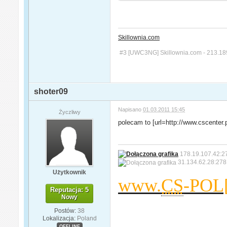
Skillownia.com
#3 [UWC3NG] Skillownia.com - 213.18
shoter09
Napisano
01.03.2011 15:45
Życzliwy
polecam to [url=http://www.cscente
178.19.107.42:2
31.134.62.28:27
Użytkownik
www.
CS
-POL[
Reputacja: 5
Nowy
Postów:
38
Lokalizacja:
Poland
OFFLINE