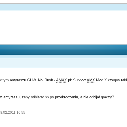
 w tym antyraszu
GHW_No_Rush -
AMXX
.pl: Support
AMX
Mod X
czegoś tak
 antyraszu, żeby odbierał hp po przekroczeniu, a nie odbijał graczy?
28.02.2011 16:55