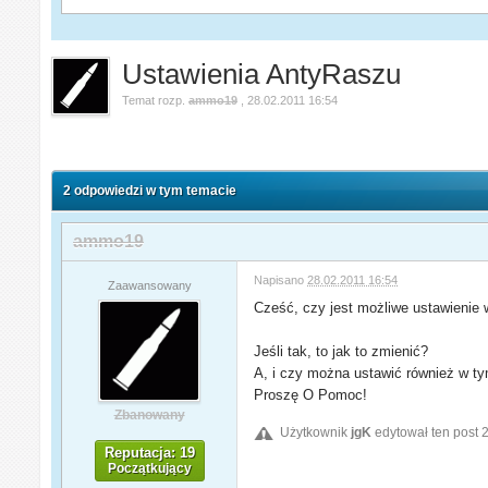
Ustawienia AntyRaszu
Temat rozp.
ammo19
,
28.02.2011 16:54
2 odpowiedzi w tym temacie
ammo19
Napisano
28.02.2011 16:54
Zaawansowany
Cześć, czy jest możliwe ustawienie
Jeśli tak, to jak to zmienić?
A, i czy można ustawić również w tym
Proszę O Pomoc!
Zbanowany
Użytkownik
jgK
edytował ten post 
Reputacja: 19
Początkujący