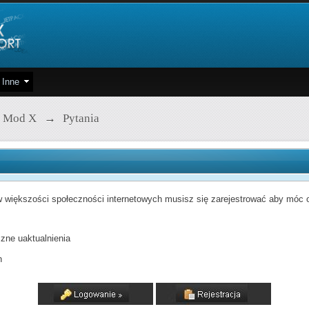
Inne
 Mod X
→
Pytania
 większości społeczności internetowych musisz się zarejestrować aby móc od
zne uaktualnienia
h