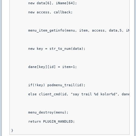
	new data[6], iName[64];
	new access, callback;
	menu_item_getinfo(menu, item, access, data,5, iNam
	new key = str_to_num(data);
	dane[key][id] = item+1;
	if(!key) podmenu_trail(id);	
	else client_cmd(id, "say trail %d kolor%d", dane[1
	menu_destroy(menu);
	return PLUGIN_HANDLED;