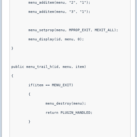
	menu_additem(menu, "2", "1");
	menu_additem(menu, "3", "1");
	menu_setprop(menu, MPROP_EXIT, MEXIT_ALL);
	menu_display(id, menu, 0);
}
public menu_trail_h(id, menu, item)
{
	if(item == MENU_EXIT)
	{
		menu_destroy(menu);
		return PLUGIN_HANDLED;
	}