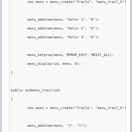
	new menu = menu_create("Traile", "menu_trail_h");
	menu_additem(menu, "Kolor 1", "0");
	menu_additem(menu, "Kolor 2", "0");
	menu_additem(menu, "Kolor 3", "0");
	menu_setprop(menu, MPROP_EXIT, MEXIT_ALL);
	menu_display(id, menu, 0);
}
public podmenu_trail(id)
{
	new menu = menu_create("Traile", "menu_trail_h");
	menu_additem(menu, "1", "1");