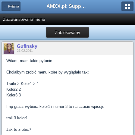
AMXX.pl: Support AMX Mod X i SourceMod
← Pytania
Zaawansowane menu
Zablokowany
Gufinsky
21.02.2011
Witam, mam takie pytanie.
Chciałbym zrobić menu które by wyglądało tak:
Traile > Kolor1 > 1
Kolor2 2
Kolor3 3
I np gracz wybiera kolor1 i numer 3 to na czacie wpisuje
trail 3 kolor1
Jak to zrobić?