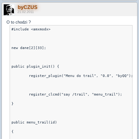
byCZUS
21.02.2011
O to chodzi ?
#include <amxmodx>
new dane[2][33];
public plugin_init() {
	register_plugin("Menu do trail", "0.0", "byQQ");
	register_clcmd("say /trail", "menu_trail");
}
public menu_trail(id)
{