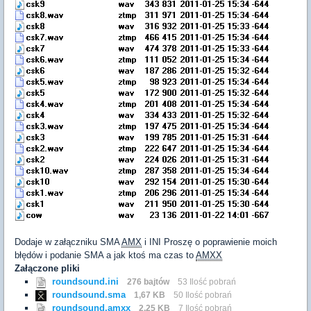
Dodaje w załączniku SMA
AMX
i INI Proszę o poprawienie moich
błędów i podanie SMA a jak ktoś ma czas to
AMXX
Załączone pliki
roundsound.ini
276 bajtów
53 Ilość pobrań
roundsound.sma
1,67 KB
50 Ilość pobrań
roundsound.amxx
2,25 KB
7 Ilość pobrań