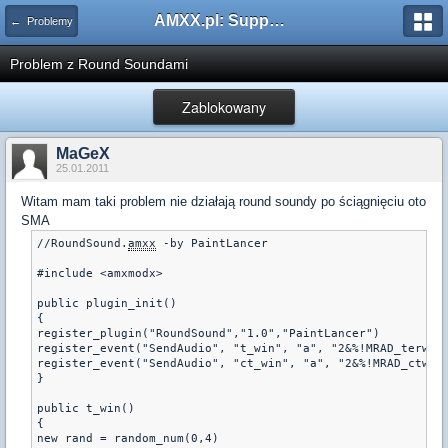
AMXX.pl: Support AMX Mod X i SourceMod
← Problemy
Problem z Round Soundami
Zablokowany
MaGeX
25.01.2011
Witam mam taki problem nie działają round soundy po ściągnięciu oto
SMA
//RoundSound.
amxx
 -by PaintLancer 

#include <amxmodx> 

public plugin_init() 

{ 

register_plugin("RoundSound","1.0","PaintLancer") 

register_event("SendAudio", "t_win", "a", "2&%!MRAD_terwin"
register_event("SendAudio", "ct_win", "a", "2&%!MRAD_ctwin"
} 

public t_win() 

{ 

new rand = random_num(0,4) 
