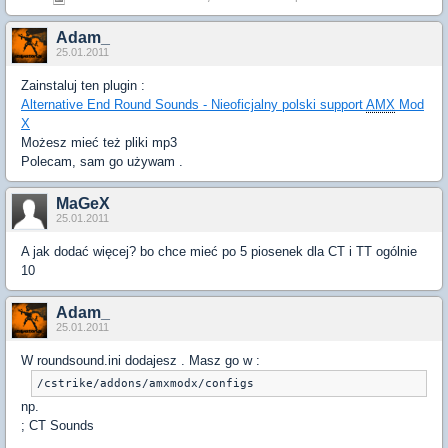
Adam_
25.01.2011
Zainstaluj ten plugin :
Alternative End Round Sounds - Nieoficjalny polski support
AMX
Mod
X
Możesz mieć też pliki mp3
Polecam, sam go używam .
MaGeX
25.01.2011
A jak dodać więcej? bo chce mieć po 5 piosenek dla CT i TT ogólnie
10
Adam_
25.01.2011
W roundsound.ini dodajesz . Masz go w :
/cstrike/addons/amxmodx/configs
np.
; CT Sounds