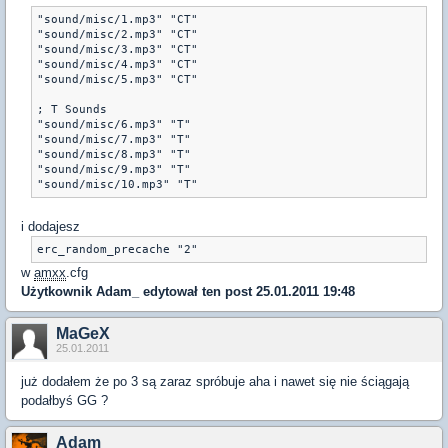
"sound/misc/1.mp3" "CT"

"sound/misc/2.mp3" "CT"

"sound/misc/3.mp3" "CT"

"sound/misc/4.mp3" "CT"

"sound/misc/5.mp3" "CT"

; T Sounds

"sound/misc/6.mp3" "T"

"sound/misc/7.mp3" "T"

"sound/misc/8.mp3" "T"

"sound/misc/9.mp3" "T"

"sound/misc/10.mp3" "T"
i dodajesz
w
amxx
.cfg
Użytkownik
Adam_
edytował ten post 25.01.2011 19:48
MaGeX
25.01.2011
już dodałem że po 3 są zaraz spróbuje aha i nawet się nie ściągają
podałbyś GG ?
Adam_