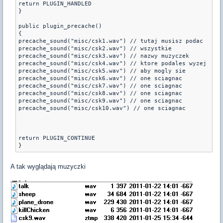
return PLUGIN_HANDLED 

} 

public plugin_precache() 

{ 

precache_sound("misc/csk1.wav") // tutaj musisz podac 

precache_sound("misc/csk2.wav") // wszystkie 

precache_sound("misc/csk3.wav") // nazwy muzyczek 

precache_sound("misc/csk4.wav") // ktore podales wyzej 

precache_sound("misc/csk5.wav") // aby mogly sie 

precache_sound("misc/csk6.wav") // one sciagnac 

precache_sound("misc/csk7.wav") // one sciagnac 

precache_sound("misc/csk8.wav") // one sciagnac 

precache_sound("misc/csk9.wav") // one sciagnac 

precache_sound("misc/csk10.wav") // one sciagnac 

return PLUGIN_CONTINUE 

A tak wyglądają muzyczki