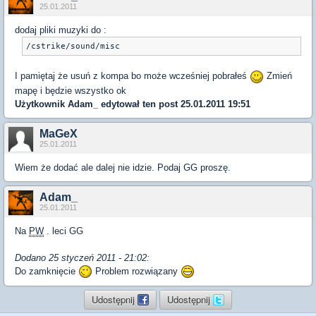
25.01.2011
dodaj pliki muzyki do :
/cstrike/sound/misc
I pamiętaj że usuń z kompa bo może wcześniej pobrałeś
Zmień
mapę i będzie wszystko ok
Użytkownik
Adam_
edytował ten post 25.01.2011 19:51
MaGeX
25.01.2011
Wiem że dodać ale dalej nie idzie. Podaj GG proszę.
Adam_
25.01.2011
Na
PW
. leci GG
Dodano 25 styczeń 2011 - 21:02:
Do zamknięcie
Problem rozwiązany
Udostępnij
Udostępnij