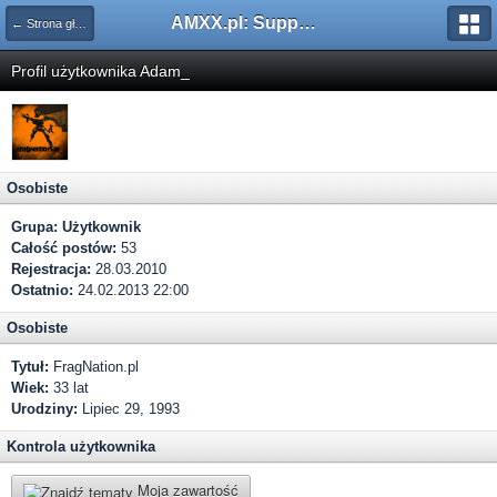
AMXX.pl: Support AMX Mod X i SourceMod
← Strona główna
Profil użytkownika Adam_
Osobiste
Grupa:
Użytkownik
Całość postów:
53
Rejestracja:
28.03.2010
Ostatnio:
24.02.2013 22:00
Osobiste
Tytuł:
FragNation.pl
Wiek:
33 lat
Urodziny:
Lipiec 29, 1993
Kontrola użytkownika
Moja zawartość