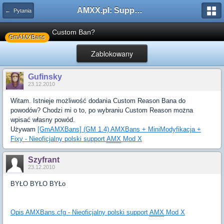
AMXX.pl: Support AMX Mod X i SourceMod
← Pytania
Custom Ban?
GmAMXBans
Zablokowany
Gufinsky
23.12.2010
Witam. Istnieje możliwość dodania Custom Reason Bana do
powodów? Chodzi mi o to, po wybraniu Custom Reason można
wpisać własny powód.
Używam
[GmAMXBans] (GM 1.4) AMXBans + MiniModyfikacja +
Fixy - Nieoficjalny polski support
AMX
Mod X
Szyfrant
23.12.2010
BYŁO BYŁO BYŁo
Opis AMXBans.cfg - Nieoficjalny polski support
AMX
Mod X