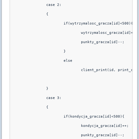
                case 2: 
                {       
                        if(wytrzymalosc_gracza[id]<500){
                                wytrzymalosc_gracza[id]++;
                                punkty_gracza[id]--;
                        }
                        else 
                                client_print(id, print_cha
                }
                case 3: 
                {       
                        if(kondycja_gracza[id]<500){
                                kondycja_gracza[id]++;
                                punkty_gracza[id]--;