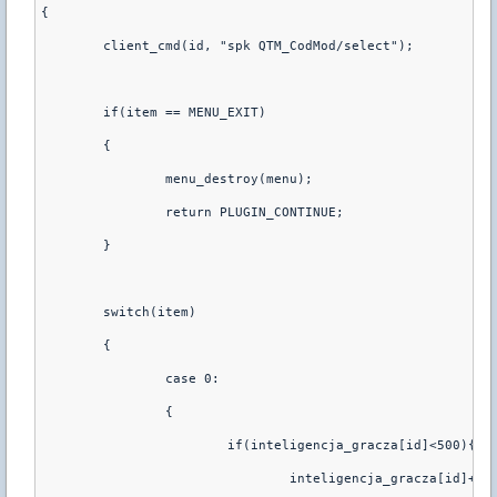
{
        client_cmd(id, "spk QTM_CodMod/select");
        if(item == MENU_EXIT)
        {
                menu_destroy(menu);
                return PLUGIN_CONTINUE;
        }
        switch(item) 
        { 
                case 0: 
                {       
                        if(inteligencja_gracza[id]<500){
                                inteligencja_gracza[id]++;