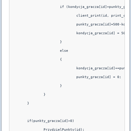
                        if (kondycja_gracza[id]+punkty_gra
                                client_print(id, print_cha
                                punkty_gracza[id]=500-kond
                                kondycja_gracza[id] = 500;
                        }
                        else
                        {
                                kondycja_gracza[id]+=punkt
                                punkty_gracza[id] = 0;
                        }
                }
        }
        if(punkty_gracza[id]>0)
                PrzydzielPunkty(id);