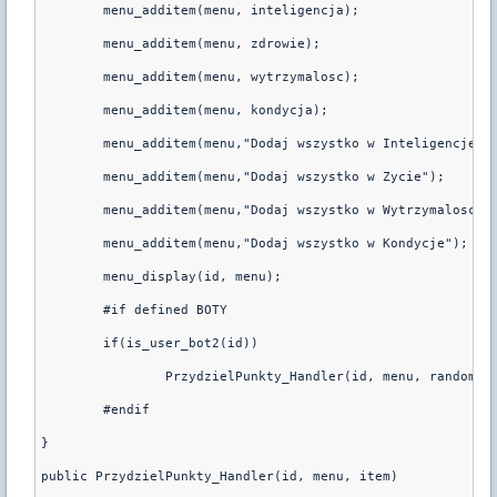
        menu_additem(menu, inteligencja);
        menu_additem(menu, zdrowie);
        menu_additem(menu, wytrzymalosc);
        menu_additem(menu, kondycja);
        menu_additem(menu,"Dodaj wszystko w Inteligencje")
        menu_additem(menu,"Dodaj wszystko w Zycie");
        menu_additem(menu,"Dodaj wszystko w Wytrzymalosc")
        menu_additem(menu,"Dodaj wszystko w Kondycje");
        menu_display(id, menu);
        #if defined BOTY
        if(is_user_bot2(id))
                PrzydzielPunkty_Handler(id, menu, random(4
        #endif
}
public PrzydzielPunkty_Handler(id, menu, item)