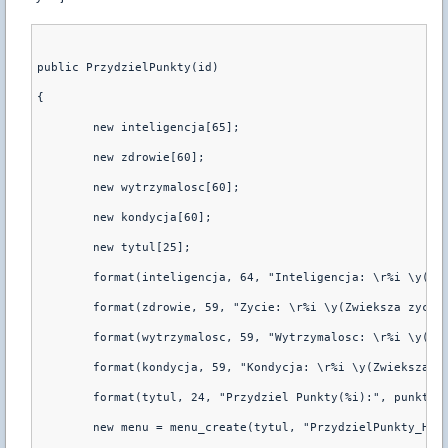
public PrzydzielPunkty(id)
{
        new inteligencja[65];
        new zdrowie[60];
        new wytrzymalosc[60];
        new kondycja[60];
        new tytul[25];
        format(inteligencja, 64, "Inteligencja: \r%i \y(Zw
        format(zdrowie, 59, "Zycie: \r%i \y(Zwieksza zycie
        format(wytrzymalosc, 59, "Wytrzymalosc: \r%i \y(Zm
        format(kondycja, 59, "Kondycja: \r%i \y(Zwieksza t
        format(tytul, 24, "Przydziel Punkty(%i):", punkty_
        new menu = menu_create(tytul, "PrzydzielPunkty_Han