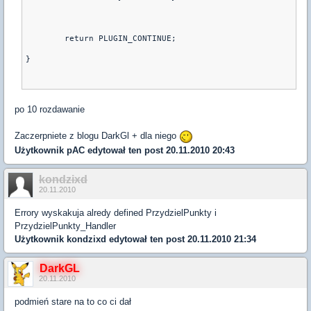
        return PLUGIN_CONTINUE;
}
po 10 rozdawanie
Zaczerpniete z blogu DarkGl + dla niego
Użytkownik
pAC
edytował ten post 20.11.2010 20:43
kondzixd
20.11.2010
Errory wyskakuja alredy defined PrzydzielPunkty i
PrzydzielPunkty_Handler
Użytkownik
kondzixd
edytował ten post 20.11.2010 21:34
DarkGL
20.11.2010
podmień stare na to co ci dał