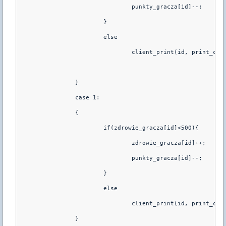
                                punkty_gracza[id]--;
                        }
                        else 
                                client_print(id, print_cha
                }
                case 1: 
                {       
                        if(zdrowie_gracza[id]<500){
                                zdrowie_gracza[id]++;
                                punkty_gracza[id]--;
                        }
                        else 
                                client_print(id, print_cha
                }