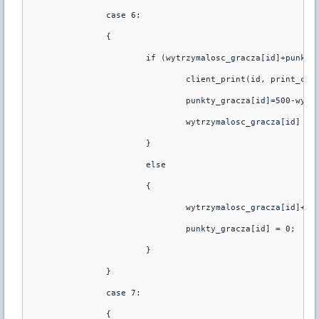
                case 6:
                {
                        if (wytrzymalosc_gracza[id]+punkty
                                client_print(id, print_cha
                                punkty_gracza[id]=500-wytr
                                wytrzymalosc_gracza[id] = 
                        }
                        else
                        {
                                wytrzymalosc_gracza[id]+=p
                                punkty_gracza[id] = 0;
                        }
                }
                case 7:
                {