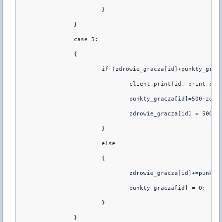
                        }
                }
                case 5:
                {
                        if (zdrowie_gracza[id]+punkty_grac
                                client_print(id, print_cha
                                punkty_gracza[id]=500-zdro
                                zdrowie_gracza[id] = 500;
                        }
                        else
                        {
                                zdrowie_gracza[id]+=punkty
                                punkty_gracza[id] = 0;
                        }
                }