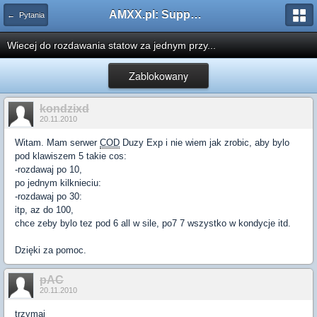
AMXX.pl: Support AMX Mod X i SourceMod
← Pytania
Wiecej do rozdawania statow za jednym przy...
Zablokowany
kondzixd
20.11.2010
Witam. Mam serwer
COD
Duzy Exp i nie wiem jak zrobic, aby bylo
pod klawiszem 5 takie cos:
-rozdawaj po 10,
po jednym kilknieciu:
-rozdawaj po 30:
itp, az do 100,
chce zeby bylo tez pod 6 all w sile, po7 7 wszystko w kondycje itd.
Dzięki za pomoc.
pAC
20.11.2010
trzymaj