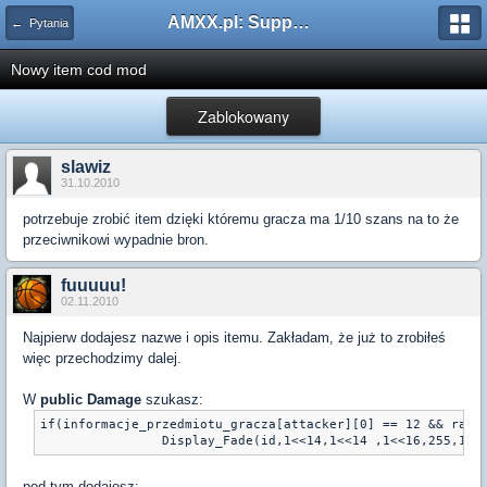
AMXX.pl: Support AMX Mod X i SourceMod
← Pytania
Nowy item cod mod
Zablokowany
slawiz
31.10.2010
potrzebuje zrobić item dzięki któremu gracza ma 1/10 szans na to że
przeciwnikowi wypadnie bron.
fuuuuu!
02.11.2010
Najpierw dodajesz nazwe i opis itemu. Zakładam, że już to zrobiłeś
więc przechodzimy dalej.
W
public Damage
szukasz:
if(informacje_przedmiotu_gracza[attacker][0] == 12 && rand
pod tym dodajesz: