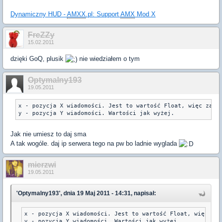
Dynamiczny HUD -
AMXX
.pl: Support
AMX
Mod X
FreZZy
15.02.2011
dzięki GoQ, plusik
nie wiedziałem o tym
Optymalny193
19.05.2011
x - pozycja X wiadomości. Jest to wartość Float, więc zakre
y - pozycja Y wiadomości. Wartości jak wyżej.
Jak nie umiesz to daj sma
A tak wogóle. daj ip serwera tego na pw bo ladnie wyglada
mierzwi
19.05.2011
'Optymalny193', dnia 19 Maj 2011 - 14:31, napisał:
x - pozycja X wiadomości. Jest to wartość Float, więc zak
y - pozycja Y wiadomości. Wartości jak wyżej.