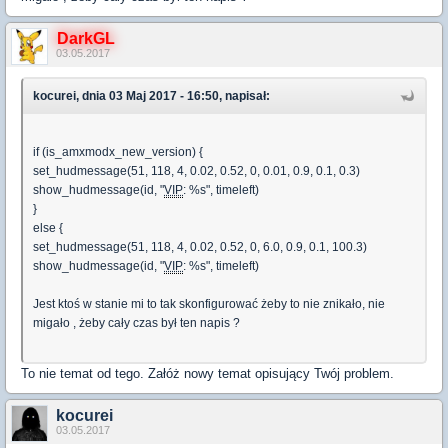
DarkGL
03.05.2017
kocurei, dnia 03 Maj 2017 - 16:50, napisał:
if (is_amxmodx_new_version) {
set_hudmessage(51, 118, 4, 0.02, 0.52, 0, 0.01, 0.9, 0.1, 0.3)
show_hudmessage(id, "
VIP
: %s", timeleft)
}
else {
set_hudmessage(51, 118, 4, 0.02, 0.52, 0, 6.0, 0.9, 0.1, 100.3)
show_hudmessage(id, "
VIP
: %s", timeleft)
Jest ktoś w stanie mi to tak skonfigurować żeby to nie znikało, nie
migało , żeby cały czas był ten napis ?
To nie temat od tego. Załóż nowy temat opisujący Twój problem.
kocurei
03.05.2017