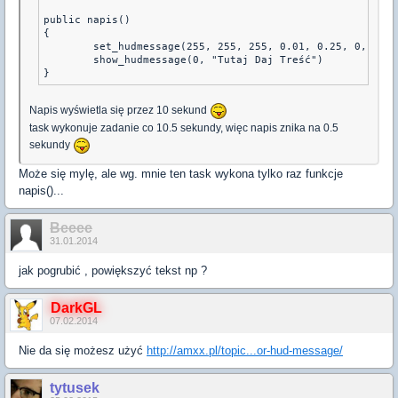
public napis()

{

	set_hudmessage(255, 255, 255, 0.01, 0.25, 0, 6.0, 10.0)

	show_hudmessage(0, "Tutaj Daj Treść")

}
Napis wyświetla się przez 10 sekund
task wykonuje zadanie co 10.5 sekundy, więc napis znika na 0.5
sekundy
Może się mylę, ale wg. mnie ten task wykona tylko raz funkcje
napis()...
Beeee
31.01.2014
jak pogrubić , powiększyć tekst np ?
DarkGL
07.02.2014
Nie da się możesz użyć
http://amxx.pl/topic...or-hud-message/
tytusek