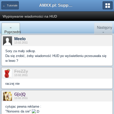
AMXX.pl: Support AMX Mod X i SourceMod
← Tutoriale
Wypisywanie wiadomości na HUD
«
Następny
Poprzedni
»
Meelo
13.02.2011
Sory za mały odkop.
Da się zrobić, żeby wiadomość HUD po wyświetleniu przesuwała się
w lewo ?
FreZZy
13.02.2011
raczej nie
G[o]Q
13.02.2011
cytujac pewna reklame :
"Nonsens da sie"