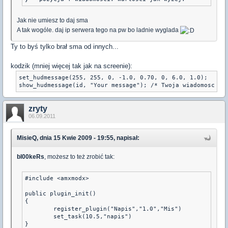
Jak nie umiesz to daj sma
A tak wogóle. daj ip serwera tego na pw bo ladnie wyglada
Ty to byś tylko brał sma od innych...
kodzik (mniej więcej tak jak na screenie):
set_hudmessage(255, 255, 0, -1.0, 0.70, 0, 6.0, 1.0);

show_hudmessage(id, "Your message"); /* Twoja wiadomosc */
zryty
06.09.2011
MisieQ, dnia 15 Kwie 2009 - 19:55, napisał:
bl00keRs
, możesz to też zrobić tak:
#include <amxmodx>

public plugin_init()

{

	register_plugin("Napis","1.0","Mis")

	set_task(10.5,"napis")

}
