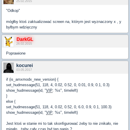
25.02.2015
"Odkop"
mógłby ktoś zaktualizować screen na, którym jest wyznaczony x , y
byłbym wdzięczny
DarkGL
26.02.2015
Poprawione
kocurei
03.05.2017
if (is_amxmodx_new_version) {
set_hudmessage(51, 118, 4, 0.02, 0.52, 0, 0.01, 0.9, 0.1, 0.3)
show_hudmessage(id, "
VIP
: %s", timeleft)
}
else {
set_hudmessage(51, 118, 4, 0.02, 0.52, 0, 6.0, 0.9, 0.1, 100.3)
show_hudmessage(id, "
VIP
: %s", timeleft)
Jest ktoś w stanie mi to tak skonfigurować żeby to nie znikało, nie
migało , żeby cały czas był ten napis ?