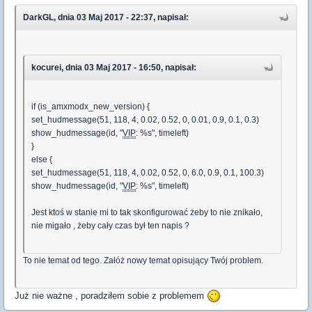
DarkGL, dnia 03 Maj 2017 - 22:37, napisał:
kocurei, dnia 03 Maj 2017 - 16:50, napisał:
if (is_amxmodx_new_version) {
set_hudmessage(51, 118, 4, 0.02, 0.52, 0, 0.01, 0.9, 0.1, 0.3)
show_hudmessage(id, "
VIP
: %s", timeleft)
}
else {
set_hudmessage(51, 118, 4, 0.02, 0.52, 0, 6.0, 0.9, 0.1, 100.3)
show_hudmessage(id, "
VIP
: %s", timeleft)
Jest ktoś w stanie mi to tak skonfigurować żeby to nie znikało,
nie migało , żeby cały czas był ten napis ?
To nie temat od tego. Załóż nowy temat opisujący Twój problem.
Już nie ważne , poradziłem sobie z problemem