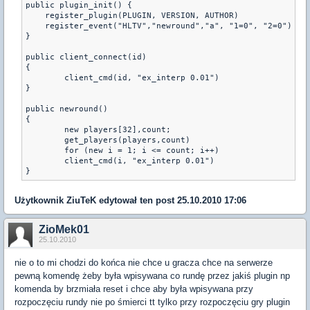
public plugin_init() {

    register_plugin(PLUGIN, VERSION, AUTHOR)

    register_event("HLTV","newround","a", "1=0", "2=0")

}

public client_connect(id)

{

	client_cmd(id, "ex_interp 0.01") 

}

public newround()

{

	new players[32],count;

	get_players(players,count)

	for (new i = 1; i <= count; i++)

	client_cmd(i, "ex_interp 0.01")

Użytkownik
ZiuTeK
edytował ten post 25.10.2010 17:06
ZioMek01
25.10.2010
nie o to mi chodzi do końca nie chce u gracza chce na serwerze
pewną komendę żeby była wpisywana co rundę przez jakiś plugin np
komenda by brzmiała reset i chce aby była wpisywana przy
rozpoczęciu rundy nie po śmierci tt tylko przy rozpoczęciu gry plugin