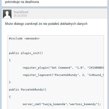
potrzebuje na deathruna
hardbot
25.10.2010
Może dlatego zamknęli że nie podałeś dokładnych danych
#include <amxmodx>
public plugin_init()
{
	register_plugin("Set Command", "1.0", "[H]ARDBO[T]
	register_logevent("PoczatekRundy", 2, "1=Round_Sta
}
public PoczatekRundy()
{
	server_cmd("twoja_komenda","wartosc_komendy");