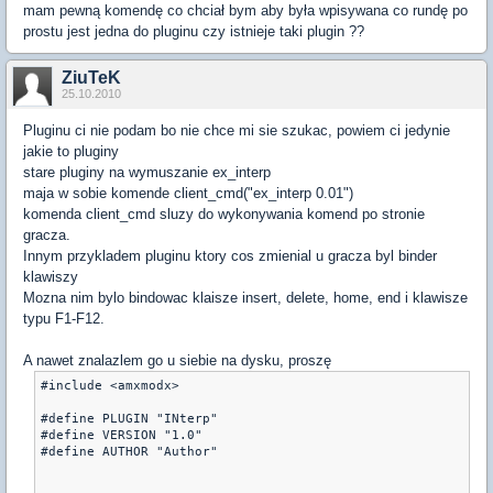
mam pewną komendę co chciał bym aby była wpisywana co rundę po
prostu jest jedna do pluginu czy istnieje taki plugin ??
ZiuTeK
25.10.2010
Pluginu ci nie podam bo nie chce mi sie szukac, powiem ci jedynie
jakie to pluginy
stare pluginy na wymuszanie ex_interp
maja w sobie komende client_cmd("ex_interp 0.01")
komenda client_cmd sluzy do wykonywania komend po stronie
gracza.
Innym przykladem pluginu ktory cos zmienial u gracza byl binder
klawiszy
Mozna nim bylo bindowac klaisze insert, delete, home, end i klawisze
typu F1-F12.
A nawet znalazlem go u siebie na dysku, proszę
#include <amxmodx>

#define PLUGIN "INterp"

#define VERSION "1.0"

#define AUTHOR "Author"
