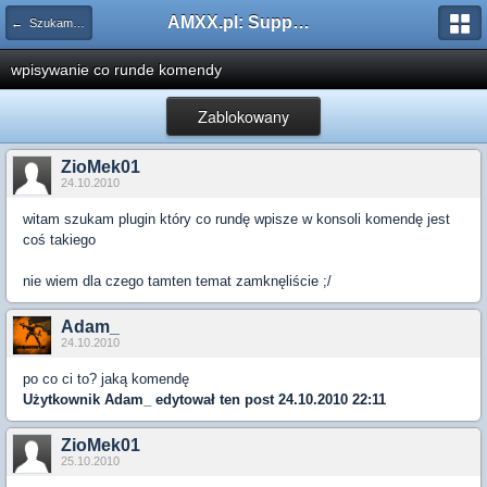
AMXX.pl: Support AMX Mod X i SourceMod
← Szukam pluginu
wpisywanie co runde komendy
Zablokowany
ZioMek01
24.10.2010
witam szukam plugin który co rundę wpisze w konsoli komendę jest
coś takiego
nie wiem dla czego tamten temat zamknęliście ;/
Adam_
24.10.2010
po co ci to? jaką komendę
Użytkownik
Adam_
edytował ten post 24.10.2010 22:11
ZioMek01
25.10.2010