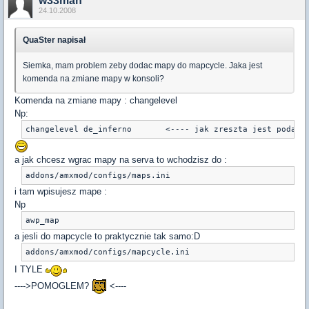
w33man
24.10.2008
QuaSter napisał
Siemka, mam problem zeby dodac mapy do mapcycle. Jaka jest
komenda na zmiane mapy w konsoli?
Komenda na zmiane mapy : changelevel
Np:
changelevel de_inferno       <---- jak zreszta jest podane
a jak chcesz wgrac mapy na serva to wchodzisz do :
addons/amxmod/configs/maps.ini
i tam wpisujesz mape :
Np
awp_map
a jesli do mapcycle to praktycznie tak samo:D
addons/amxmod/configs/mapcycle.ini
I TYLE
---->POMOGLEM?
<----