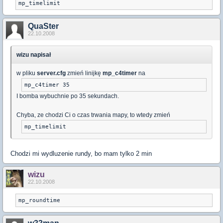
mp_timelimit
QuaSter
22.10.2008
wizu napisał
w pliku
server.cfg
zmień linijkę
mp_c4timer
na
mp_c4timer 35
I bomba wybuchnie po 35 sekundach.
Chyba, ze chodzi Ci o czas trwania mapy, to wtedy zmień
mp_timelimit
Chodzi mi wydluzenie rundy, bo mam tylko 2 min
wizu
22.10.2008
mp_roundtime