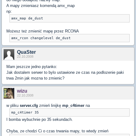
A mapy zmieniasz komendą amx_map
np:
amx_map de_dust
Możesz też zmienić mapę przez RCONA
amx_rcon changelevel de_dust
QuaSter
22.10.2008
Mam jeszcze jedno pytanko:
Jak dostalem serwer to bylo ustawione ze czas na podlozenie paki
trwa 2min jak mozna to zmienic?
wizu
22.10.2008
w pliku
server.cfg
zmień linijkę
mp_c4timer
na
mp_c4timer 35
I bomba wybuchnie po 35 sekundach.
Chyba, ze chodzi Ci o czas trwania mapy, to wtedy zmień