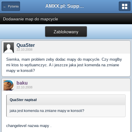
AMXX.pl: Support AMX Mod X i SourceMod
← Pytania
Dodawanie map do mapcycle
Zablokowany
QuaSter
22.10.2008
Siemka, mam problem zeby dodac mapy do mapcycle. Czy moglby
mi ktos to wytluamczyc. A i jeszcze jaka jest komenda na zmiane
mapy w konsoli?
baku
22.10.2008
QuaSter napisał
jaka jest komenda na zmiane mapy w konsoli?
changelevel nazwa mapy .