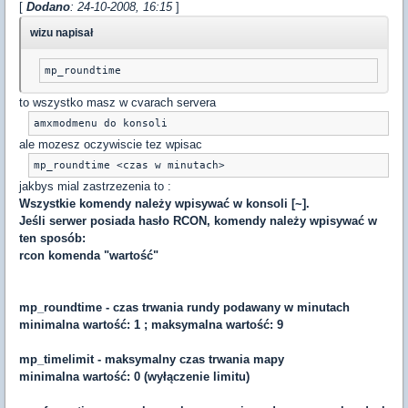
[
Dodano
: 24-10-2008, 16:15
]
wizu napisał
mp_roundtime
to wszystko masz w cvarach servera
amxmodmenu do konsoli
ale mozesz oczywiscie tez wpisac
mp_roundtime <czas w minutach>
jakbys mial zastrzezenia to :
Wszystkie komendy należy wpisywać w konsoli [~].
Jeśli serwer posiada hasło RCON, komendy należy wpisywać w
ten sposób:
rcon komenda "wartość"
mp_roundtime - czas trwania rundy podawany w minutach
minimalna wartość: 1 ; maksymalna wartość: 9
mp_timelimit - maksymalny czas trwania mapy
minimalna wartość: 0 (wyłączenie limitu)