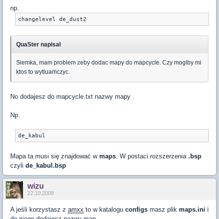
np.
changelevel de_dust2
QuaSter napisał
Siemka, mam problem zeby dodac mapy do mapcycle. Czy moglby mi
ktos to wytluamczyc.
No dodajesz do mapcycle.txt nazwy mapy .
Np.
de_kabul
Mapa ta musi się znajdować w
maps
. W postaci rozszerzenia
.bsp
czyli
de_kabul.bsp
wizu
22.10.2008
A jeśli korzystasz z
amxx
to w katalogu
configs
masz plik
maps.ini
i
do niego dodajesz nazwy map.