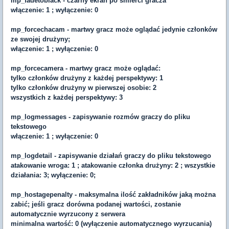
mp_fadetoblack - czarny ekran po śmierci gracza
włączenie: 1 ; wyłączenie: 0
mp_forcechacam - martwy gracz może oglądać jedynie członków
ze swojej drużyny;
włączenie: 1 ; wyłączenie: 0
mp_forcecamera - martwy gracz może oglądać:
tylko członków drużyny z każdej perspektywy: 1
tylko członków drużyny w pierwszej osobie: 2
wszystkich z każdej perspektywy: 3
mp_logmessages - zapisywanie rozmów graczy do pliku
tekstowego
włączenie: 1 ; wyłączenie: 0
mp_logdetail - zapisywanie działań graczy do pliku tekstowego
atakowanie wroga: 1 ; atakowanie członka drużyny: 2 ; wszystkie
działania: 3; wyłączenie: 0;
mp_hostagepenalty - maksymalna ilość zakładników jaką można
zabić; jeśli gracz dorówna podanej wartości, zostanie
automatycznie wyrzucony z serwera
minimalna wartość: 0 (wyłączenie automatycznego wyrzucania)