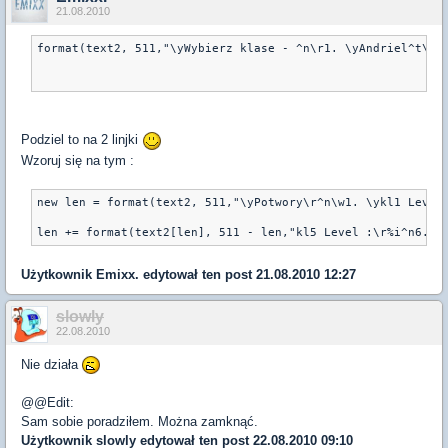
21.08.2010
format(text2, 511,"\yWybierz klase - ^n\r1. \yAndriel^t\wL
Podziel to na 2 linjki
Wzoruj się na tym :
new len = format(text2, 511,"\yPotwory\r^n\w1. \ykl1 Level
Użytkownik
Emixx.
edytował ten post 21.08.2010 12:27
slowly
22.08.2010
Nie działa
@@Edit:
Sam sobie poradziłem. Można zamknąć.
Użytkownik
slowly
edytował ten post 22.08.2010 09:10