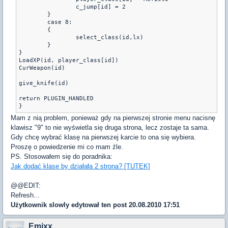
		c_jump[id] = 2

	}

	case 8: 

	{ 

		select_class(id,lx)

	}

}

LoadXP(id, player_class[id])

CurWeapon(id)

give_knife(id)

return PLUGIN_HANDLED

}
Mam z nią problem, ponieważ gdy na pierwszej stronie menu nacisnę
klawisz "9" to nie wyświetla się druga strona, lecz zostaje ta sama.
Gdy chcę wybrać klasę na pierwszej karcie to ona się wybiera.
Proszę o powiedzenie mi co mam źle.
PS. Stosowałem się do poradnika:
Jak dodać klasę by działała 2 strona? [TUTEK]
@@EDIT:
Refresh...
Użytkownik
slowly
edytował ten post 20.08.2010 17:51
Emixx.