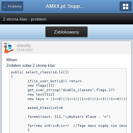
AMXX.pl: Support AMX Mod X i SourceMod
← Problemy
2 strona klas - problem
Zablokowany
slowly
19.08.2010
Witam.
Zrobiłem sobie 2 stronę klas:
public select_class(id,lx[])

{

	if(is_user_bot(id)) return

	new flags[17]

	get_cvar_string("diablo_classes",flags,17)

	new text[512]

	new keys = (1<<0)|(1<<1)|(1<<2)|(1<<3)|(1<<4)|(1<<5)|(1<<6)|(1<<7)|(1<<8)

	asked_klass[id]=0

	format(text, 511,"\yWybierz Klase - ^n")

	for(new i=0;i<8;i++)  //Tego masz nigdy nie zmieniać!!!!!!!!!!!!!!!!!!!!!!!

	{
