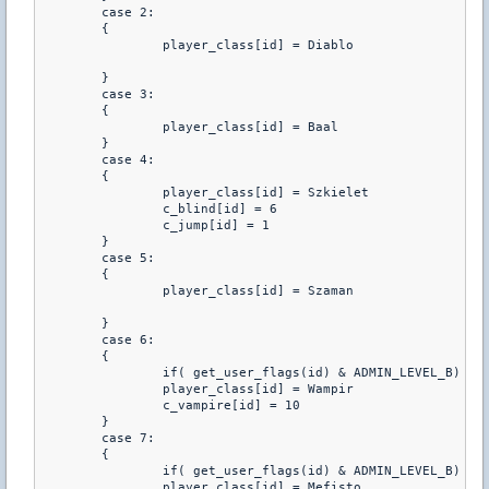
	case 2: 

	{

		player_class[id] = Diablo

	}

	case 3: 

	{

		player_class[id] = Baal

	}

	case 4: 

	{

		player_class[id] = Szkielet

		c_blind[id] = 6

		c_jump[id] = 1

	}

	case 5:

	{

		player_class[id] = Szaman

	}

	case 6:

	{

		if( get_user_flags(id) & ADMIN_LEVEL_B)

		player_class[id] = Wampir

		c_vampire[id] = 10

	}

	case 7: 

	{	

		if( get_user_flags(id) & ADMIN_LEVEL_B)

		player_class[id] = Mefisto
