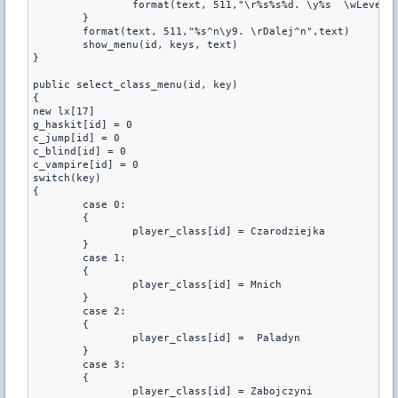
		format(text, 511,"\r%s%s%d. \y%s  \wLevel: \r%d ^n",text,(keys)&(1<<i)?"\w":"\d",i+1,Race[i+1], lx[i+1])

	}

	format(text, 511,"%s^n\y9. \rDalej^n",text)

	show_menu(id, keys, text)

}

public select_class_menu(id, key) 

{ 

new lx[17]

g_haskit[id] = 0

c_jump[id] = 0

c_blind[id] = 0

c_vampire[id] = 0

switch(key) 

{ 

	case 0: 

	{	

		player_class[id] = Czarodziejka			

	}

	case 1: 

	{	

		player_class[id] = Mnich

	}

	case 2: 

	{	

		player_class[id] =  Paladyn

	}

	case 3: 

	{	

		player_class[id] = Zabojczyni
