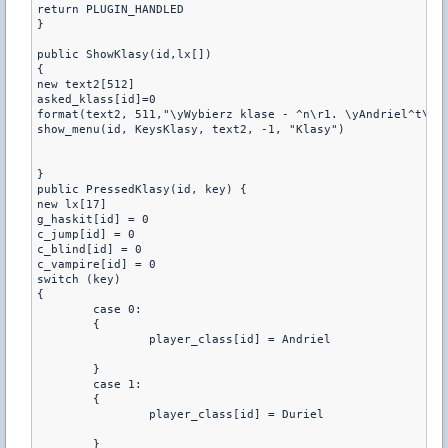
return PLUGIN_HANDLED

} 

public ShowKlasy(id,lx[]) 

{

new text2[512]

asked_klass[id]=0

format(text2, 511,"\yWybierz klase - ^n\r1. \yAndriel^t\wL
show_menu(id, KeysKlasy, text2, -1, "Klasy")

}

public PressedKlasy(id, key) {

new lx[17]

g_haskit[id] = 0

c_jump[id] = 0

c_blind[id] = 0

c_vampire[id] = 0

switch (key) 

{

	case 0: 

	{

		player_class[id] = Andriel

	}

	case 1: 

	{

		player_class[id] = Duriel

	}
