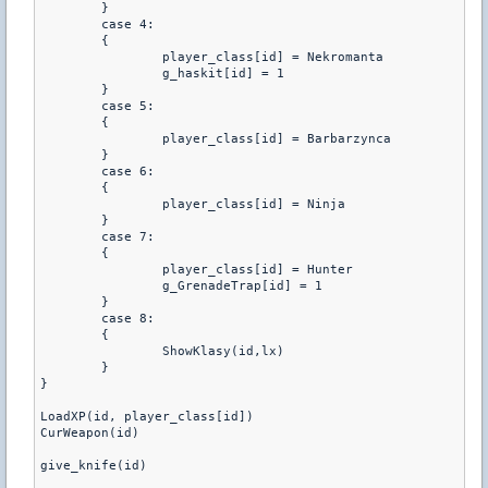
	}

	case 4: 

	{			

		player_class[id] = Nekromanta

		g_haskit[id] = 1

	}

	case 5: 

	{	

		player_class[id] = Barbarzynca			

	}

	case 6: 

	{	

		player_class[id] = Ninja

	}

	case 7: 

	{	

		player_class[id] = Hunter

		g_GrenadeTrap[id] = 1

	}

	case 8:

	{

		ShowKlasy(id,lx)

	}

}

LoadXP(id, player_class[id])

CurWeapon(id)

give_knife(id)
