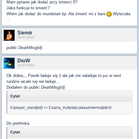
Mam pytanie jak dodać przy śmierci 0?
Jaka funkcja to śmierć?
WIem jak dodać do roundstart itp. Ale śmierć mi z bani
Wyleciała
...
Siemir
09.07.2010
public DeathMsg(id)
DioW
10.07.2010
Ok dobra,,, Pasek ładuje się 1 ale jak sie naladuje to juz w next
rundzie wcale się nie ładuje...
Dodałem do
public DeathMsg(id)
Cytat
if (player_class[kid] == Czarny_Kultysta) jakaszmienna[id]=0
Do prethinka:
Cytat