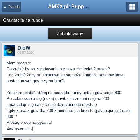
AMXX.pl: Support AMX Mod X i SourceMod
← Pytania
Gravitacjia na rundę
Zablokowany
DioW
09.07.2010
Mam pytanie:
Co zrobić by po załadowaniu się noża nie leciał 2 pasek?
I co zrobić żeby po załadowaniu się noża zmieniła się grawitacja
postaci nawet gdy trzyma broń?
Zrobiłem postać której na początku rundy ustala gravitacjię 800
Po załadowaniu się (noza) gravitacjia zmienia się na 200
Lecz ładuje się dalej co nie daje zadnego efektu ;/
i gdy klasa z gravitka 200 zmieni noż na broń to gravitacjia jest dalej
800 ;/
Proszę o odp na pytania!
Zachęcam + ;]