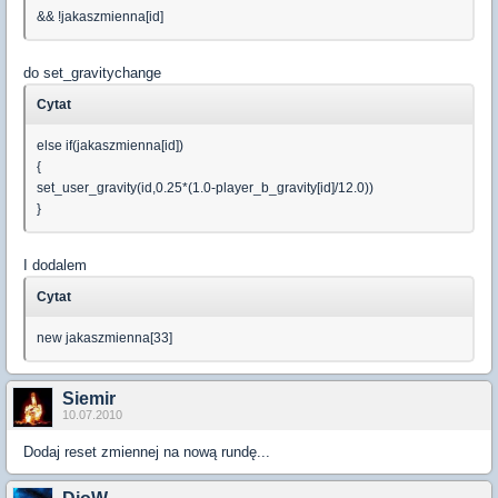
&& !jakaszmienna[id]
do set_gravitychange
Cytat
else if(jakaszmienna[id])
{
set_user_gravity(id,0.25*(1.0-player_b_gravity[id]/12.0))
}
I dodalem
Cytat
new jakaszmienna[33]
Siemir
10.07.2010
Dodaj reset zmiennej na nową rundę...