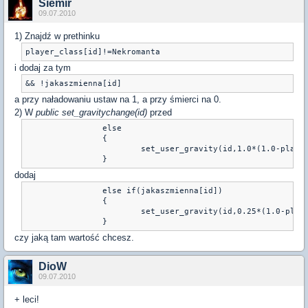
Siemir
09.07.2010
1) Znajdź w prethinku
player_class[id]!=Nekromanta
i dodaj za tym
&& !jakaszmienna[id]
a przy naładowaniu ustaw na 1, a przy śmierci na 0.
2) W
public set_gravitychange(id)
przed
		else

		{

			set_user_gravity(id,1.0*(1.0-player_b_gravity[id]/12.0))

		}
dodaj
		else if(jakaszmienna[id])

		{

			set_user_gravity(id,0.25*(1.0-player_b_gravity[id]/12.0))

		}
czy jaką tam wartość chcesz.
DioW
09.07.2010
+ leci!