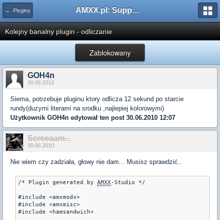
AMXX.pl: Support AMX Mod X i SourceMod
← Pluginy
Kolejny banalny plugin - odliczanie
Zablokowany
GOH4n
30.06.2010
Siema, potrzebuje pluginu ktory odlicza 12 sekund po starcie
rundy(duzymi literami na srodku ,najlepiej kolorowymi)
Użytkownik
GOH4n
edytował ten post 30.06.2010 12:07
Screeaam...
30.06.2010
Nie wiem czy zadziała, głowy nie dam... Musisz sprawdzić..
/* Plugin generated by 
AMXX
-Studio */

#include <amxmodx>

#include <amxmisc>

#include <hamsandwich>
