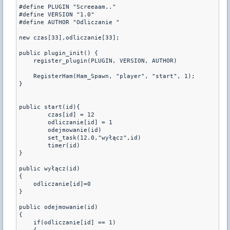
#define PLUGIN "Screeaam.."

#define VERSION "1.0"

#define AUTHOR "Odliczanie "

new czas[33],odliczanie[33];

public plugin_init() {

    register_plugin(PLUGIN, VERSION, AUTHOR)

    RegisterHam(Ham_Spawn, "player", "start", 1);

}

public start(id){

        czas[id] = 12

        odliczanie[id] = 1

        odejmowanie(id)

        set_task(12.0,"wyłącz",id)

        timer(id)                

}

public wyłącz(id)

{

    odliczanie[id]=0 

}

public odejmowanie(id)

{

    if(odliczanie[id] == 1)
