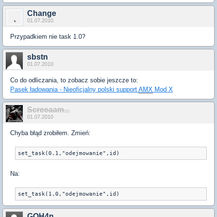
Change
01.07.2010
Przypadkiem nie task 1.0?
sbstn
01.07.2010
Co do odliczania, to zobacz sobie jeszcze to:
Pasek ładowania - Nieoficjalny polski support
AMX
Mod X
Screeaam...
01.07.2010
Chyba błąd zrobiłem. Zmień:
set_task(0.1,"odejmowanie",id)
Na:
set_task(1.0,"odejmowanie",id)
GOH4n