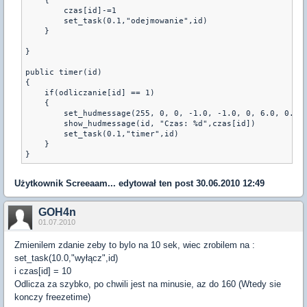
    {

        czas[id]-=1

        set_task(0.1,"odejmowanie",id)    

    }

}

public timer(id)

{

    if(odliczanie[id] == 1)

    {

        set_hudmessage(255, 0, 0, -1.0, -1.0, 0, 6.0, 0.1)

        show_hudmessage(id, "Czas: %d",czas[id])

        set_task(0.1,"timer",id)

    }

}
Użytkownik
Screeaam...
edytował ten post 30.06.2010 12:49
GOH4n
01.07.2010
Zmienilem zdanie zeby to bylo na 10 sek, wiec zrobilem na :
set_task(10.0,"wyłącz",id)
i czas[id] = 10
Odlicza za szybko, po chwili jest na minusie, az do 160 (Wtedy sie
konczy freezetime)