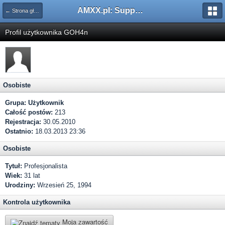
AMXX.pl: Support AMX Mod X i SourceMod
← Strona główna
Profil użytkownika GOH4n
Osobiste
Grupa:
Użytkownik
Całość postów:
213
Rejestracja:
30.05.2010
Ostatnio:
18.03.2013 23:36
Osobiste
Tytuł:
Profesjonalista
Wiek:
31 lat
Urodziny:
Wrzesień 25, 1994
Kontrola użytkownika
Moja zawartość