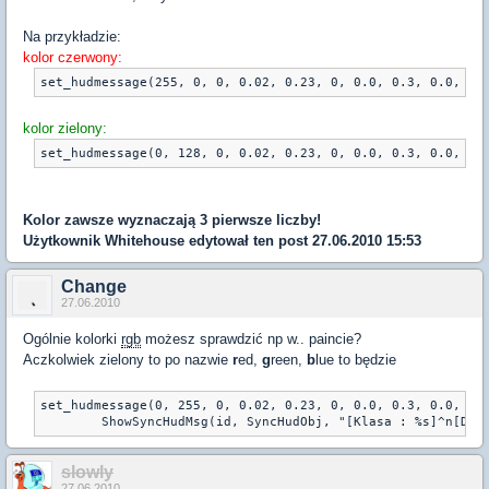
Na przykładzie:
kolor czerwony:
set_hudmessage(255, 0, 0, 0.02, 0.23, 0, 0.0, 0.3, 0.0, 0.
kolor zielony:
set_hudmessage(0, 128, 0, 0.02, 0.23, 0, 0.0, 0.3, 0.0, 0.
Kolor zawsze wyznaczają 3 pierwsze liczby!
Użytkownik
Whitehouse
edytował ten post 27.06.2010 15:53
Change
27.06.2010
Ogólnie kolorki
rgb
możesz sprawdzić np w.. paincie?
Aczkolwiek zielony to po nazwie
r
ed,
g
reen,
b
lue to będzie
set_hudmessage(0, 255, 0, 0.02, 0.23, 0, 0.0, 0.3, 0.0, 0.
slowly
27.06.2010