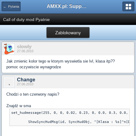
AMXX.pl: Support AMX Mod X i SourceMod
← Pytania
Call of duty mod Pyatnie
Zablokowany
slowly
27.06.2010
Jak zmienic kolor tego w ktorym wyswietla sie lvl, klasa itp??
pomoc oczywiscie wynagrodze
Change
27.06.2010
Chodzi o ten czerwony napis?
Znajdź w sma
set_hudmessage(255, 0, 0, 0.02, 0.23, 0, 0.0, 0.3, 0.0, 0.