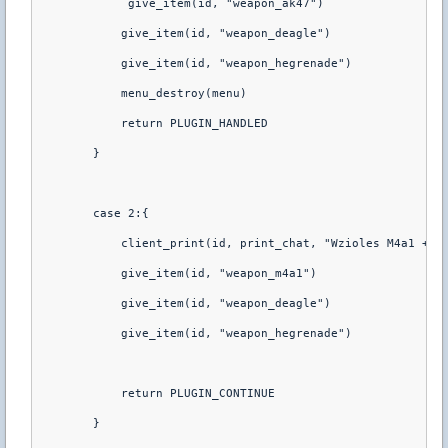
             give_item(id, "weapon_ak47")
	    give_item(id, "weapon_deagle")
	    give_item(id, "weapon_hegrenade")
            menu_destroy(menu)
            return PLUGIN_HANDLED
        }
        case 2:{
            client_print(id, print_chat, "Wzioles M4a1 + D
	    give_item(id, "weapon_m4a1")
	    give_item(id, "weapon_deagle")
	    give_item(id, "weapon_hegrenade")
            return PLUGIN_CONTINUE
        }