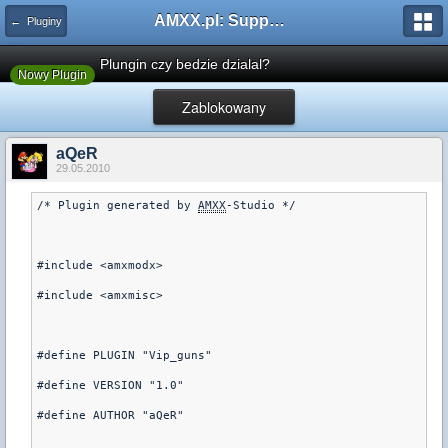
AMXX.pl: Support AMX Mod X i SourceMod
← Pluginy
Plungin czy bedzie dzialal?
Nowy Plugin
Zablokowany
aQeR
29.05.2010
/* Plugin generated by 
AMXX
-Studio */
#include <amxmodx>
#include <amxmisc>
#define PLUGIN "Vip_guns"
#define VERSION "1.0"
#define AUTHOR "aQeR"