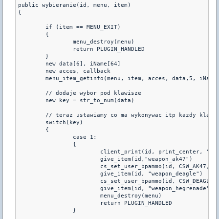
public wybieranie(id, menu, item)
{
	if (item == MENU_EXIT)
	{
		menu_destroy(menu)
		return PLUGIN_HANDLED
	}
	new data[6], iName[64]
	new acces, callback
	menu_item_getinfo(menu, item, acces, data,5, iName
	// dodaje wybor pod klawisze
	new key = str_to_num(data)
	// teraz ustawiamy co ma wykonywac itp kazdy klawi
	switch(key)
	{
		case 1:
		{
			client_print(id, print_center, "W
			give_item(id,"weapon_ak47")
			give_item(id, "weapon_deagle")
			cs_set_user_bpammo(id, CSW_DEAGLE,
			give_item(id, "weapon_hegrenade")
			menu_destroy(menu)
			return PLUGIN_HANDLED
		}