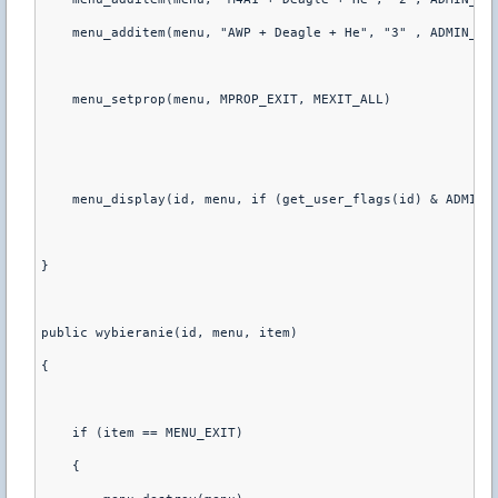
    menu_additem(menu, "AWP + Deagle + He", "3" , ADMIN_LE
    menu_setprop(menu, MPROP_EXIT, MEXIT_ALL)
    menu_display(id, menu, if (get_user_flags(id) & ADMIN_
}
public wybieranie(id, menu, item)
{
    if (item == MENU_EXIT)
    {