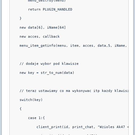
        menu_destroy(menu)
        return PLUGIN_HANDLED
    }
    new data[6], iName[64]
    new acces, callback
    menu_item_getinfo(menu, item, acces, data,5, iName, 63
    // dodaje wybor pod klawisze
    new key = str_to_num(data)
    // teraz ustawiamy co ma wykonywac itp kazdy klawisz
    switch(key)
    {
        case 1:{
            client_print(id, print_chat, "Wzioles Ak47 + D