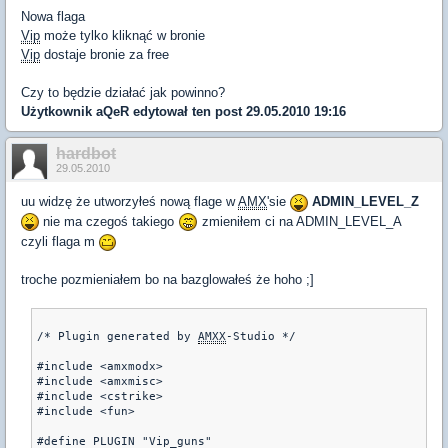
Nowa flaga
Vip
może tylko kliknąć w bronie
Vip
dostaje bronie za free
Czy to będzie działać jak powinno?
Użytkownik
aQeR
edytował ten post 29.05.2010 19:16
hardbot
29.05.2010
uu widzę że utworzyłeś nową flage w
AMX
'sie
ADMIN_LEVEL_Z
nie ma czegoś takiego
zmieniłem ci na ADMIN_LEVEL_A
czyli flaga m
troche pozmieniałem bo na bazglowałeś że hoho ;]
/* Plugin generated by 
AMXX
-Studio */
#include <amxmodx>
#include <amxmisc>
#include <cstrike>
#include <fun>
#define PLUGIN "Vip_guns"