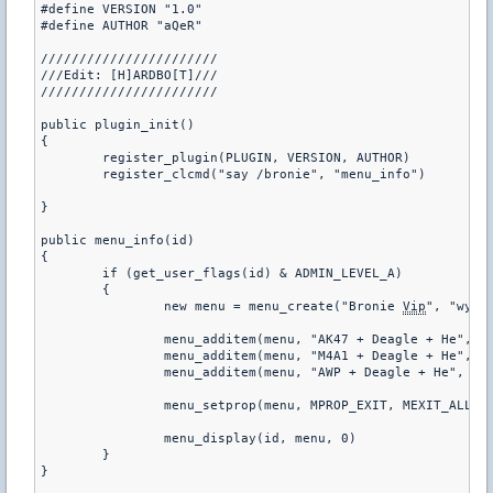
#define VERSION "1.0"
#define AUTHOR "aQeR"
///////////////////////
///Edit: [H]ARDBO[T]///
///////////////////////
public plugin_init()
{
	register_plugin(PLUGIN, VERSION, AUTHOR)
	register_clcmd("say /bronie", "menu_info")
}
public menu_info(id)
{
	if (get_user_flags(id) & ADMIN_LEVEL_A)
	{
		new menu = menu_create("Bronie 
Vip
", "wybi
		menu_additem(menu, "AK47 + Deagle + He", "
		menu_additem(menu, "M4A1 + Deagle + He", "
		menu_additem(menu, "AWP + Deagle + He", "3
		menu_setprop(menu, MPROP_EXIT, MEXIT_ALL)
		menu_display(id, menu, 0)
	}
}