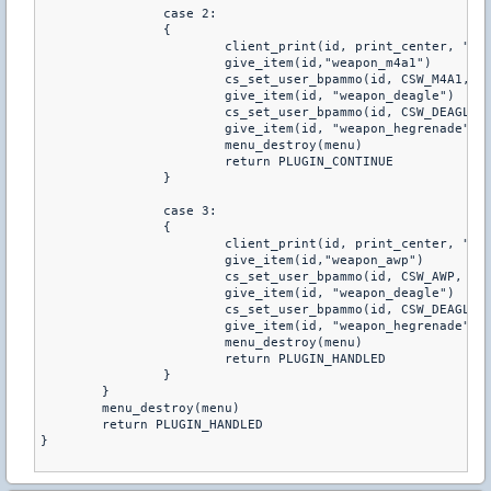
		case 2:
		{
			client_print(id, print_center, "W
			give_item(id,"weapon_m4a1")
			give_item(id, "weapon_deagle")
			cs_set_user_bpammo(id, CSW_DEAGLE,
			give_item(id, "weapon_hegrenade")
			menu_destroy(menu)		
			return PLUGIN_CONTINUE
		}
		case 3:
		{
			client_print(id, print_center, "W
			give_item(id,"weapon_awp")
			give_item(id, "weapon_deagle")
			cs_set_user_bpammo(id, CSW_DEAGLE,
			give_item(id, "weapon_hegrenade")
			menu_destroy(menu)
			return PLUGIN_HANDLED
		}
	}
	menu_destroy(menu)
	return PLUGIN_HANDLED
}  