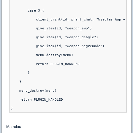
        case 3:{
            client_print(id, print_chat, "Wzioles Awp + De
	    give_item(id, "weapon_awp")
	    give_item(id, "weapon_deagle")
	    give_item(id, "weapon_hegrenade")
            menu_destroy(menu)
            return PLUGIN_HANDLED
        }
    }
    menu_destroy(menu)
    return PLUGIN_HANDLED
Ma robić :