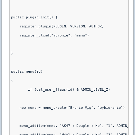
public plugin_init() {
    register_plugin(PLUGIN, VERSION, AUTHOR)
    register_clcmd("\bronie", "menu")
}
public menu(id)
{
	if (get_user_flags(id) & ADMIN_LEVEL_Z)
    new menu = menu_create("Bronie 
Vip
", "wybieranie")
    menu_additem(menu, "AK47 + Deagle + He", "1", ADMIN_LE
    menu_additem(menu, "M4A1 + Deagle + He", "2", ADMIN_LE