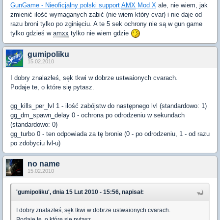
GunGame - Nieoficjalny polski support
AMX
Mod X
ale, nie wiem, jak
zmienić ilość wymaganych zabić (nie wiem który cvar) i nie daje od
razu broni tylko po zginięciu. A te 5 sek ochrony nie są w gun game
tylko gdzieś w
amxx
tylko nie wiem gdzie
gumipoliku
15.02.2010
I dobry znalazłeś, sęk tkwi w dobrze ustwaionych cvarach.
Podaje te, o które się pytasz.
gg_kills_per_lvl 1 - ilość zabójstw do następnego lvl (standardowo: 1)
gg_dm_spawn_delay 0 - ochrona po odrodzeniu w sekundach
(standardowo: 0)
gg_turbo 0 - ten odpowiada za tę bronie (0 - po odrodzeniu, 1 - od razu
po zdobyciu lvl-u)
no name
15.02.2010
'gumipoliku', dnia 15 Lut 2010 - 15:56, napisał:
I dobry znalazłeś, sęk tkwi w dobrze ustwaionych cvarach.
Podaje te, o które się pytasz.