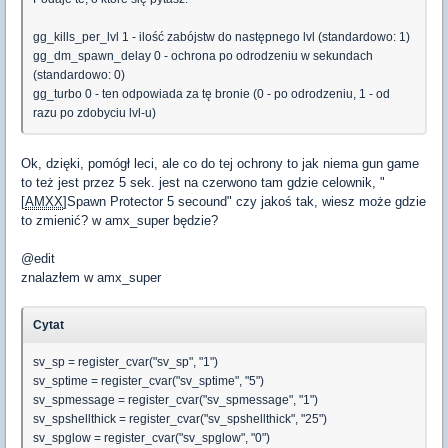
gg_kills_per_lvl 1 - ilość zabójstw do następnego lvl (standardowo: 1)
gg_dm_spawn_delay 0 - ochrona po odrodzeniu w sekundach
(standardowo: 0)
gg_turbo 0 - ten odpowiada za tę bronie (0 - po odrodzeniu, 1 - od
razu po zdobyciu lvl-u)
Ok, dzięki, pomógł leci, ale co do tej ochrony to jak niema gun game
to też jest przez 5 sek. jest na czerwono tam gdzie celownik, "
[
AMXX
]Spawn Protector 5 secound" czy jakoś tak, wiesz może gdzie
to zmienić? w amx_super będzie?
@edit
znalazłem w amx_super
Cytat
sv_sp = register_cvar("sv_sp", "1")
sv_sptime = register_cvar("sv_sptime", "5")
sv_spmessage = register_cvar("sv_spmessage", "1")
sv_spshellthick = register_cvar("sv_spshellthick", "25")
sv_spglow = register_cvar("sv_spglow", "0")