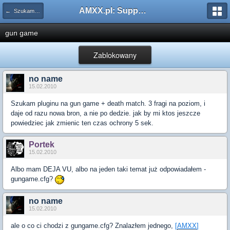
AMXX.pl: Support AMX Mod X i SourceMod
← Szukam pluginu
gun game
Zablokowany
no name
15.02.2010
Szukam pluginu na gun game + death match. 3 fragi na poziom, i
daje od razu nowa bron, a nie po dedzie. jak by mi ktos jeszcze
powiedziec jak zmienic ten czas ochrony 5 sek.
Portek
15.02.2010
Albo mam DEJA VU, albo na jeden taki temat już odpowiadałem -
gungame.cfg?
no name
15.02.2010
ale o co ci chodzi z gungame.cfg? Znalazłem jednego,
[
AMXX
]