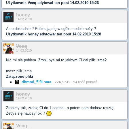
Użytkownik
Veeq
edytował ten post 14.02.2010 15:26
honey
14.02.2010
A co dokładnie ? Pobierają się w ogóle modele noży ?
Użytkownik
honey
edytował ten post 14.02.2010 15:28
Veeq
14.02.2010
Nic mi nie pobiera. Zrobil bys mi to jakbym Ci dal plik .sma?
masz plik .sma
Załączone pliki
dbmod_5.9l.sma
224,5 KB
94 Ilość pobrań
honey
14.02.2010
Zrobimy tak, zrobię Ci do 1 postaci, a potem sam dodasz resztę.
Żebyś się nauczył ok ?
Veeq