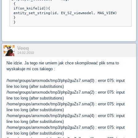
 { 

 if(on_knife[id]){

 entity_set_string(id, EV_SZ_viewmodel, MAG_VIEW) 

 }

 }
Veeq
14.02.2010
Nie idzie. Ja tego nie umiem jak chce skompilować plik sma to
wyskakuje mi cos takiego :
/home/groups/amxmodx/tmp3/php2guZs7.sma(0) : error 075: input
line too long (after substitutions)
/home/groups/amxmodx/tmp3/php2guZs7.sma(2) : error 075: input
line too long (after substitutions)
/home/groups/amxmodx/tmp3/php2guZs7.sma(3) : error 075: input
line too long (after substitutions)
/home/groups/amxmodx/tmp3/php2guZs7.sma(4) : error 075: input
line too long (after substitutions)
/home/groups/amxmodx/tmp3/php2guZs7.sma(5) : error 075: input
line too long (after substitutions)