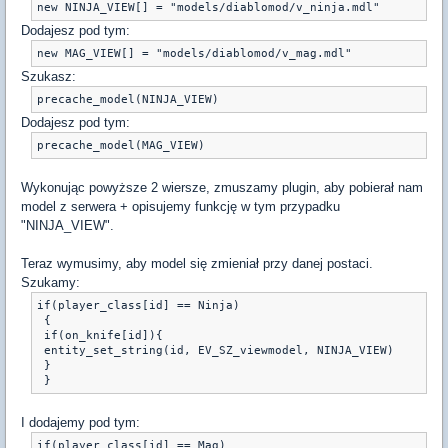
new NINJA_VIEW[] = "models/diablomod/v_ninja.mdl"
Dodajesz pod tym:
new MAG_VIEW[] = "models/diablomod/v_mag.mdl"
Szukasz:
precache_model(NINJA_VIEW)
Dodajesz pod tym:
precache_model(MAG_VIEW)
Wykonując powyższe 2 wiersze, zmuszamy plugin, aby pobierał nam
model z serwera + opisujemy funkcję w tym przypadku
"NINJA_VIEW".
Teraz wymusimy, aby model się zmieniał przy danej postaci.
Szukamy:
if(player_class[id] == Ninja)

 { 

 if(on_knife[id]){

 entity_set_string(id, EV_SZ_viewmodel, NINJA_VIEW) 

 }

 }
I dodajemy pod tym:
if(player_class[id] == Mag)
