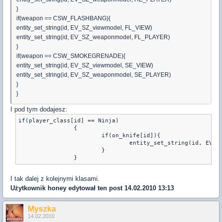
}
if(weapon == CSW_FLASHBANG){
entity_set_string(id, EV_SZ_viewmodel, FL_VIEW)
entity_set_string(id, EV_SZ_weaponmodel, FL_PLAYER)
}
if(weapon == CSW_SMOKEGRENADE){
entity_set_string(id, EV_SZ_viewmodel, SE_VIEW)
entity_set_string(id, EV_SZ_weaponmodel, SE_PLAYER)
}
}
I pod tym dodajesz:
if(player_class[id] == Ninja)

		{	

			if(on_knife[id]){

				entity_set_string(id, EV_SZ_viewmodel, NINJA_VIEW) 

			}

		}
I tak dalej z kolejnymi klasami.
Użytkownik
honey
edytował ten post 14.02.2010 13:13
Myszka
14.02.2010