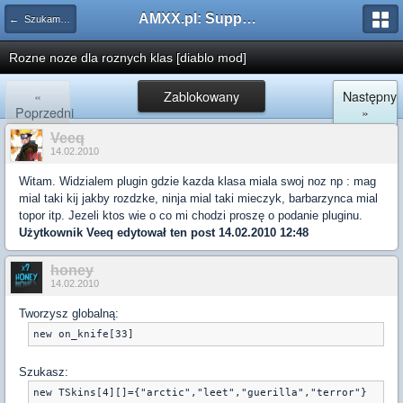
AMXX.pl: Support AMX Mod X i SourceMod
← Szukam pluginu
Rozne noze dla roznych klas [diablo mod]
«
Zablokowany
Następny
Poprzedni
»
Veeq
14.02.2010
Witam. Widzialem plugin gdzie kazda klasa miala swoj noz np : mag
mial taki kij jakby rozdzke, ninja mial taki mieczyk, barbarzynca mial
topor itp. Jezeli ktos wie o co mi chodzi proszę o podanie pluginu.
Użytkownik
Veeq
edytował ten post 14.02.2010 12:48
honey
14.02.2010
Tworzysz globalną:
new on_knife[33]
Szukasz:
new TSkins[4][]={"arctic","leet","guerilla","terror"}