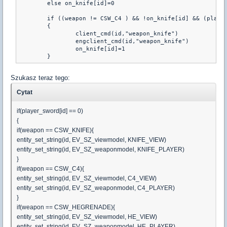
	else on_knife[id]=0

	if ((weapon != CSW_C4 ) && !on_knife[id] && (player_class[id] == Ninja))

	{

		client_cmd(id,"weapon_knife")

		engclient_cmd(id,"weapon_knife")

		on_knife[id]=1

	}
Szukasz teraz tego:
Cytat
if(player_sword[id] == 0)
{
if(weapon == CSW_KNIFE){
entity_set_string(id, EV_SZ_viewmodel, KNIFE_VIEW)
entity_set_string(id, EV_SZ_weaponmodel, KNIFE_PLAYER)
}
if(weapon == CSW_C4){
entity_set_string(id, EV_SZ_viewmodel, C4_VIEW)
entity_set_string(id, EV_SZ_weaponmodel, C4_PLAYER)
}
if(weapon == CSW_HEGRENADE){
entity_set_string(id, EV_SZ_viewmodel, HE_VIEW)
entity_set_string(id, EV_SZ_weaponmodel, HE_PLAYER)