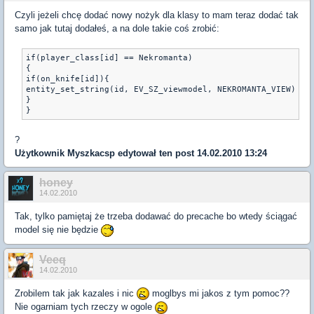
Czyli jeżeli chcę dodać nowy nożyk dla klasy to mam teraz dodać tak
samo jak tutaj dodałeś, a na dole takie coś zrobić:
if(player_class[id] == Nekromanta)

{

if(on_knife[id]){

entity_set_string(id, EV_SZ_viewmodel, NEKROMANTA_VIEW) 

}

}
?
Użytkownik
Myszkacsp
edytował ten post 14.02.2010 13:24
honey
14.02.2010
Tak, tylko pamiętaj że trzeba dodawać do precache bo wtedy ściągać
model się nie będzie
Veeq
14.02.2010
Zrobilem tak jak kazales i nic
moglbys mi jakos z tym pomoc??
Nie ogarniam tych rzeczy w ogole