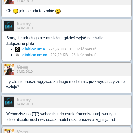
14.02.2010
OK
jak sie uda to zrobie
honey
14.02.2010
Sorry, że tak długo ale musiałem gdzieś wyjść na chwilę:
Załączone pliki
diablox.sma
224,87 KB
131 Ilość pobrań
diablox.amxx
202,29 KB
26 Ilość pobrań
Veeq
14.02.2010
Ey ale nie musze wgrywac zadnego modelu nic juz? wystarczy ze to
wkleje?
honey
14.02.2010
Wchodzisz na
FTP
wchodzisz do cstrike/models/ tutaj tworzysz
folder
diablomod
i wrzucasz model noża o nazwie: v_ninja.mdl
Veeq