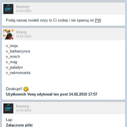
honey
14.02.2010
Podaj nazwę modeli noży to Ci zrobię i nie spamuj mi
PW
.
Veeq
14.02.2010
v_ninja
v_barbarzynca
v_mnich
v_mag
v_paladyn
v_nekrromanta
Dziekuje!!
Użytkownik
Veeq
edytował ten post 14.02.2010 17:57
honey
14.02.2010
Łap:
Załączone pliki