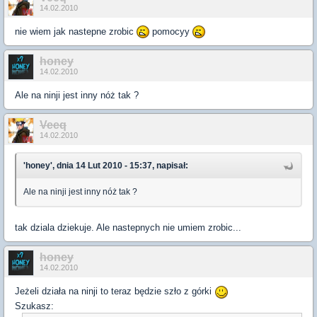
14.02.2010
nie wiem jak nastepne zrobic
pomocyy
honey
14.02.2010
Ale na ninji jest inny nóż tak ?
Veeq
14.02.2010
'honey', dnia 14 Lut 2010 - 15:37, napisał:
Ale na ninji jest inny nóż tak ?
tak dziala dziekuje. Ale nastepnych nie umiem zrobic...
honey
14.02.2010
Jeżeli działa na ninji to teraz będzie szło z górki
Szukasz: