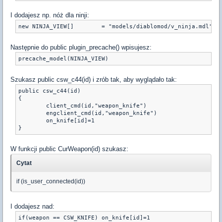
I dodajesz np. nóż dla ninji:
new NINJA_VIEW[] 	= "models/diablomod/v_ninja.mdl"
Następnie do public plugin_precache() wpisujesz:
precache_model(NINJA_VIEW)
Szukasz public csw_c44(id) i zrób tak, aby wyglądało tak:
public csw_c44(id)

{

	client_cmd(id,"weapon_knife")

	engclient_cmd(id,"weapon_knife")

	on_knife[id]=1

}
W funkcji public CurWeapon(id) szukasz:
Cytat
if (is_user_connected(id))
I dodajesz nad:
if(weapon == CSW_KNIFE) on_knife[id]=1
