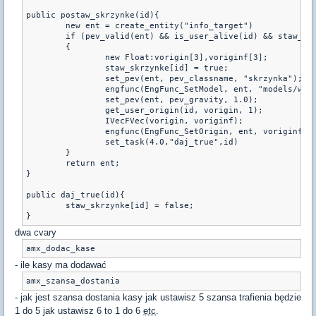
public postaw_skrzynke(id){

	new ent = create_entity("info_target")

	if (pev_valid(ent) && is_user_alive(id) && staw_skrzynke[id] == false)

	{

		new Float:vorigin[3],voriginf[3];

		staw_skrzynke[id] = true;

		set_pev(ent, pev_classname, "skrzynka");

		engfunc(EngFunc_SetModel, ent, "models/w_ammocrate.mdl");

		set_pev(ent, pev_gravity, 1.0);	

		get_user_origin(id, vorigin, 1);

		IVecFVec(vorigin, voriginf);

		engfunc(EngFunc_SetOrigin, ent, voriginf);

		set_task(4.0,"daj_true",id)

	}

	return ent;

}

public daj_true(id){

	staw_skrzynke[id] = false;

}
dwa cvary
amx_dodac_kase
- ile kasy ma dodawać
amx_szansa_dostania
- jak jest szansa dostania kasy jak ustawisz 5 szansa trafienia będzie
1 do 5 jak ustawisz 6 to 1 do 6
etc
.