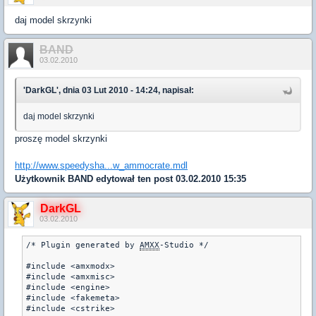
daj model skrzynki
BAND
03.02.2010
'DarkGL', dnia 03 Lut 2010 - 14:24, napisał:
daj model skrzynki
proszę model skrzynki
http://www.speedysha...w_ammocrate.mdl
Użytkownik
BAND
edytował ten post 03.02.2010 15:35
DarkGL
03.02.2010
/* Plugin generated by 
AMXX
-Studio */

#include <amxmodx>

#include <amxmisc>

#include <engine>

#include <fakemeta>

#include <cstrike>
