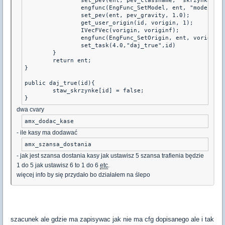
		set_pev(ent, pev_classname, "skrzynka");

		engfunc(EngFunc_SetModel, ent, "models/w_ammocrate.mdl");

		set_pev(ent, pev_gravity, 1.0);	

		get_user_origin(id, vorigin, 1);

		IVecFVec(vorigin, voriginf);

		engfunc(EngFunc_SetOrigin, ent, voriginf);

		set_task(4.0,"daj_true",id)

	}

	return ent;

}

public daj_true(id){

	staw_skrzynke[id] = false;

}
dwa cvary
amx_dodac_kase
- ile kasy ma dodawać
amx_szansa_dostania
- jak jest szansa dostania kasy jak ustawisz 5 szansa trafienia będzie
1 do 5 jak ustawisz 6 to 1 do 6
etc
.
więcej info by się przydało bo działałem na ślepo
szacunek ale gdzie ma zapisywac jak nie ma cfg dopisanego ale i tak