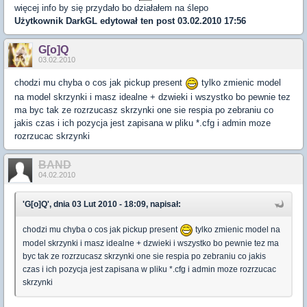
więcej info by się przydało bo działałem na ślepo
Użytkownik
DarkGL
edytował ten post 03.02.2010 17:56
G[o]Q
03.02.2010
chodzi mu chyba o cos jak pickup present
tylko zmienic model
na model skrzynki i masz idealne + dzwieki i wszystko bo pewnie tez
ma byc tak ze rozrzucasz skrzynki one sie respia po zebraniu co
jakis czas i ich pozycja jest zapisana w pliku *.cfg i admin moze
rozrzucac skrzynki
BAND
04.02.2010
'G[o]Q', dnia 03 Lut 2010 - 18:09, napisał:
chodzi mu chyba o cos jak pickup present
tylko zmienic model na
model skrzynki i masz idealne + dzwieki i wszystko bo pewnie tez ma
byc tak ze rozrzucasz skrzynki one sie respia po zebraniu co jakis
czas i ich pozycja jest zapisana w pliku *.cfg i admin moze rozrzucac
skrzynki