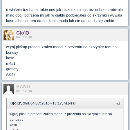
o właśnie trzeba mi takie coś jak piszesz kolega tez dobrze zrobił ale
mało opcji potrzeba mi jak w diablo podbiegałeś do skrzynki i wywala
kase albo np item da od diablo moda lub nie da nic da się zrobić
G[o]Q
04.02.2010
wgraj pickup present zmien model z prezentu na skrzynke tam sa
bonusy :
kasa
m4a1
granaty
AK47
BAND
04.02.2010
'G[o]Q', dnia 04 Lut 2010 - 13:17, napisał:
wgraj pickup present zmien model z prezentu na skrzynke tam sa
bonusy :
kasa