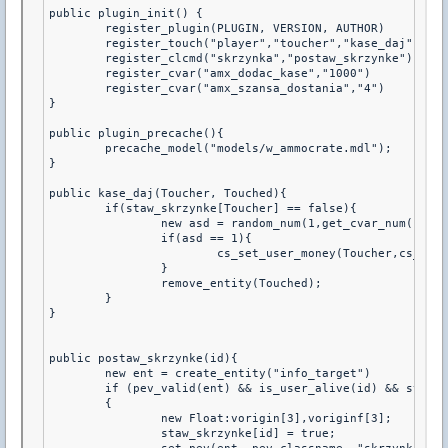
public plugin_init() {

	register_plugin(PLUGIN, VERSION, AUTHOR)

	register_touch("player","toucher","kase_daj")

	register_clcmd("skrzynka","postaw_skrzynke")

	register_cvar("amx_dodac_kase","1000")

	register_cvar("amx_szansa_dostania","4")

}

public plugin_precache(){

	precache_model("models/w_ammocrate.mdl");

}

public kase_daj(Toucher, Touched){

	if(staw_skrzynke[Toucher] == false){

		new asd = random_num(1,get_cvar_num("amx_szansa_dostania"));

		if(asd == 1){

			cs_set_user_money(Toucher,cs_get_user_money(Toucher)+get_cvar_num("amx_dodac_kase"));

		}

		remove_entity(Touched);

	}

}

public postaw_skrzynke(id){

	new ent = create_entity("info_target")

	if (pev_valid(ent) && is_user_alive(id) && staw_skrzynke[id] == false)

	{

		new Float:vorigin[3],voriginf[3];

		staw_skrzynke[id] = true;
