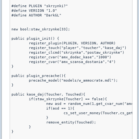
#define PLUGIN "skrzynki?"

#define VERSION "1.0"

#define AUTHOR "DarkGL"

new bool:staw_skrzynke[33];

public plugin_init() {

	register_plugin(PLUGIN, VERSION, AUTHOR)

	register_touch("player","toucher","kase_daj")

	register_clcmd("skrzynka","postaw_skrzynke")

	register_cvar("amx_dodac_kase","1000")

	register_cvar("amx_szansa_dostania","4")

}

public plugin_precache(){

	precache_model("models/w_ammocrate.mdl");

}

public kase_daj(Toucher, Touched){

	if(staw_skrzynke[Toucher] == false){

		new asd = random_num(1,get_cvar_num("amx_szansa_dostania"));

		if(asd == 1){

			cs_set_user_money(Toucher,cs_get_user_money(Toucher)+get_cvar_num("amx_dodac_kase"));

		}

		remove_entity(Touched);

	}

}
