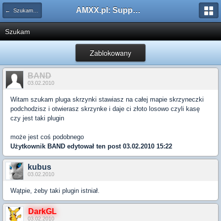
AMXX.pl: Support AMX Mod X i SourceMod
← Szukam pluginu
Szukam
Zablokowany
BAND
03.02.2010
Witam szukam pluga skrzynki stawiasz na całej mapie skrzyneczki
podchodzisz i otwierasz skrzynke i daje ci złoto losowo czyli kasę
czy jest taki plugin
może jest coś podobnego
Użytkownik
BAND
edytował ten post 03.02.2010 15:22
kubus
03.02.2010
Wątpie, żeby taki plugin istniał.
DarkGL
03.02.2010