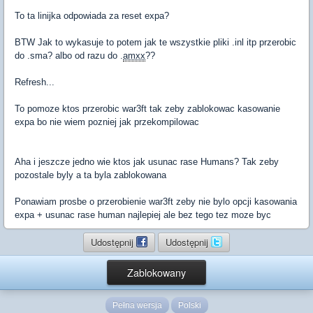
To ta linijka odpowiada za reset expa?
BTW Jak to wykasuje to potem jak te wszystkie pliki .inl itp przerobic
do .sma? albo od razu do .
amxx
??
Refresh...
To pomoze ktos przerobic war3ft tak zeby zablokowac kasowanie
expa bo nie wiem pozniej jak przekompilowac
Aha i jeszcze jedno wie ktos jak usunac rase Humans? Tak zeby
pozostale byly a ta byla zablokowana
Ponawiam prosbe o przerobienie war3ft zeby nie bylo opcji kasowania
expa + usunac rase human najlepiej ale bez tego tez moze byc
Udostępnij
Udostępnij
Zablokowany
Pełna wersja
Polski