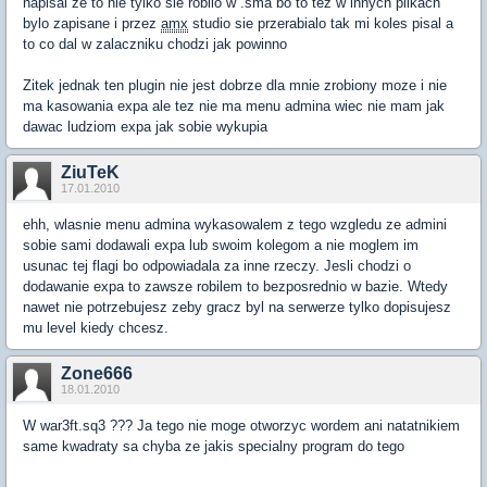
napisal ze to nie tylko sie robilo w .sma bo to tez w innych plikach
bylo zapisane i przez
amx
studio sie przerabialo tak mi koles pisal a
to co dal w zalaczniku chodzi jak powinno
Zitek jednak ten plugin nie jest dobrze dla mnie zrobiony moze i nie
ma kasowania expa ale tez nie ma menu admina wiec nie mam jak
dawac ludziom expa jak sobie wykupia
ZiuTeK
17.01.2010
ehh, wlasnie menu admina wykasowalem z tego wzgledu ze admini
sobie sami dodawali expa lub swoim kolegom a nie moglem im
usunac tej flagi bo odpowiadala za inne rzeczy. Jesli chodzi o
dodawanie expa to zawsze robilem to bezposrednio w bazie. Wtedy
nawet nie potrzebujesz zeby gracz byl na serwerze tylko dopisujesz
mu level kiedy chcesz.
Zone666
18.01.2010
W war3ft.sq3 ??? Ja tego nie moge otworzyc wordem ani natatnikiem
same kwadraty sa chyba ze jakis specialny program do tego