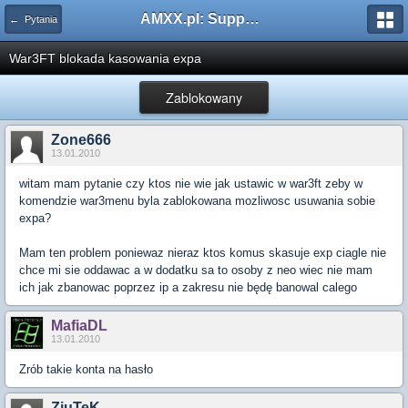
AMXX.pl: Support AMX Mod X i SourceMod
← Pytania
War3FT blokada kasowania expa
Zablokowany
Zone666
13.01.2010
witam mam pytanie czy ktos nie wie jak ustawic w war3ft zeby w
komendzie war3menu byla zablokowana mozliwosc usuwania sobie
expa?
Mam ten problem poniewaz nieraz ktos komus skasuje exp ciagle nie
chce mi sie oddawac a w dodatku sa to osoby z neo wiec nie mam
ich jak zbanowac poprzez ip a zakresu nie będę banowal calego
MafiaDL
13.01.2010
Zrób takie konta na hasło
ZiuTeK