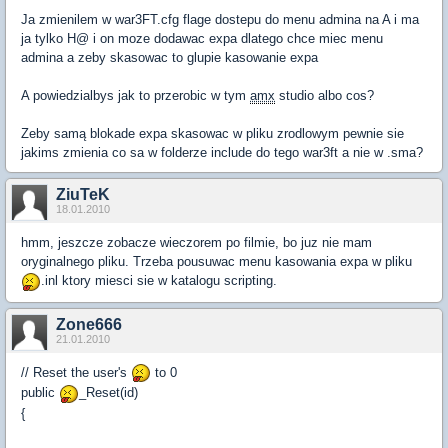
Ja zmienilem w war3FT.cfg flage dostepu do menu admina na A i ma
ja tylko H@ i on moze dodawac expa dlatego chce miec menu
admina a zeby skasowac to glupie kasowanie expa
A powiedzialbys jak to przerobic w tym
amx
studio albo cos?
Zeby samą blokade expa skasowac w pliku zrodlowym pewnie sie
jakims zmienia co sa w folderze include do tego war3ft a nie w .sma?
ZiuTeK
18.01.2010
hmm, jeszcze zobacze wieczorem po filmie, bo juz nie mam
oryginalnego pliku. Trzeba pousuwac menu kasowania expa w pliku
.inl ktory miesci sie w katalogu scripting.
Zone666
21.01.2010
// Reset the user's
to 0
public
_Reset(id)
{