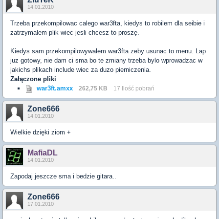
14.01.2010
Trzeba przekompilowac calego war3fta, kiedys to robilem dla seibie i
zatrzymalem plik wiec jesli chcesz to proszę.
Kiedys sam przekompilowywalem war3fta zeby usunac to menu. Lap
juz gotowy, nie dam ci sma bo te zmiany trzeba bylo wprowadzac w
jakichs plikach include wiec za duzo pierniczenia.
Załączone pliki
war3ft.amxx
262,75 KB
17 Ilość pobrań
Zone666
14.01.2010
Wielkie dzięki ziom +
MafiaDL
14.01.2010
Zapodaj jeszcze sma i bedzie gitara..
Zone666
17.01.2010