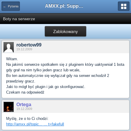
AMXX.pl: Support AMX Mod X i SourceMod
← Pytania
Boty na serwerze
Zablokowany
robertow99
19.12.2009
Witam.
Na jakimś serwerze spotkałem się z pluginem który uaktywniał 1 bota
gdy grał na nim tylko jeden gracz lub wcale,
Bo ten automatycznie się wyłączał gdy na serwer wchodził 2
prawdziwy gracz.
Jaki to mógł być plugin i jak go skonfigurować.
Czekam na odpowiedź
Ortega
19.12.2009
Myślę, że o to Ci chodzi:
http://amxx.pl/topic... ... t=fakefull