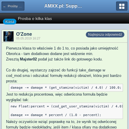
AMXX.pl: Support AMX Mod X i SourceMod
← Prośby o Klasę/Perk
Prosba o kilka klas
Klasa
O'Zone
Najlepsza odpowiedź
05.05.2019 16:27
Pierwsza klasa to właściwie 1 do 1 to, co posiada jako umiejętność
Obrońca - tam dodatkowo dodane jest widzenie min.
Zresztą
Majster02
podał już także link do gotowego kodu.
Co do drugiej, wystarczy zajrzeć do funkcji take_damage w
cod_mod.sma i odszukać formułę redukcji obrażeń, która jest bardzo
prosta:
Jest to redukcja procentowa, więc odwrócona formuła będzie
wyglądać tak:
new Float:percent = (cod_get_user_stamina(victim) / 4.0) / 
Należy oczywiście wziąć poprawkę na to, że wynik tej odwróconej
formuły będzie niedokładny, jeśli item / klasa ofiary ma dodatkowo