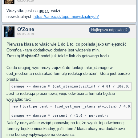
05.05.2019
Wszystko jest na
amxx
. widzi
niewidzialnych
https://amxx.pl/topi...niewidzialnych/
O'Zone
Najlepsza odpowiedź
05.05.2019
Pierwsza klasa to właściwie 1 do 1 to, co posiada jako umiejętność
Obrońca - tam dodatkowo dodane jest widzenie min.
Zresztą
Majster02
podał już także link do gotowego kodu.
Co do drugiej, wystarczy zajrzeć do funkcji take_damage w
cod_mod.sma i odszukać formułę redukcji obrażeń, która jest bardzo
prosta:
Jest to redukcja procentowa, więc odwrócona formuła będzie
wyglądać tak:
new Float:percent = (cod_get_user_stamina(victim) / 4.0) / 
Należy oczywiście wziąć poprawkę na to, że wynik tej odwróconej
formuły będzie niedokładny, jeśli item / klasa ofiary ma dodatkowo
inne bonusy wpływające na obrażenia.