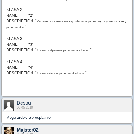
KLASA 2.
NAME "2"
DESCRIPTION "
Zadane obrażenia nie są osłabiane przez wytrzymałość klasy
."
przeciwnika
KLASA 3.
NAME "3"
DESCRIPTION "
."
1/x na podpalenie przeciwnika bron
KLASA 4.
NAME "4"
DESCRIPTION "
."
1/x na zatrucie przeciwnika bron
Destru
05.05.2019
Moge zrobic ale odplatnie
Majster02