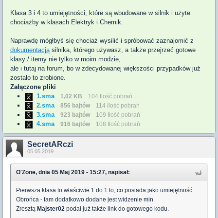
Klasa 3 i 4 to umiejętności, które są wbudowane w silnik i użyte
chociażby w klasach Elektryk i Chemik.
Naprawdę mógłbyś się chociaż wysilić i spróbować zaznajomić z
dokumentacją
silnika, którego używasz, a także przejrzeć gotowe
klasy / itemy nie tylko w moim modzie,
ale i tutaj na forum, bo w zdecydowanej większości przypadków już
zostało to zrobione.
Załączone pliki
1.sma
1,02 KB
104 Ilość pobrań
2.sma
856 bajtów
114 Ilość pobrań
3.sma
923 bajtów
109 Ilość pobrań
4.sma
916 bajtów
108 Ilość pobrań
SecretARczi
05.05.2019
O'Zone, dnia 05 Maj 2019 - 15:27, napisał:
Pierwsza klasa to właściwie 1 do 1 to, co posiada jako umiejętność
Obrońca - tam dodatkowo dodane jest widzenie min.
Zresztą
Majster02
podał już także link do gotowego kodu.