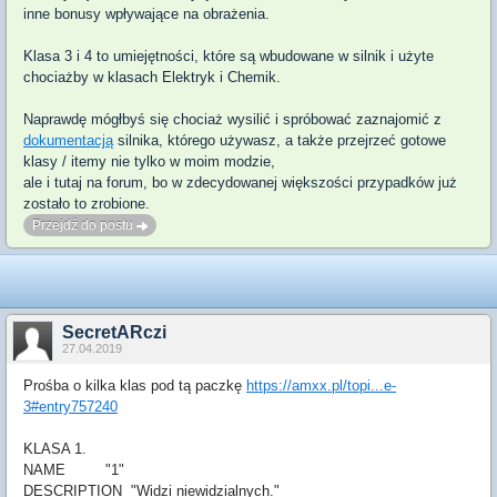
inne bonusy wpływające na obrażenia.
Klasa 3 i 4 to umiejętności, które są wbudowane w silnik i użyte
chociażby w klasach Elektryk i Chemik.
Naprawdę mógłbyś się chociaż wysilić i spróbować zaznajomić z
dokumentacją
silnika, którego używasz, a także przejrzeć gotowe
klasy / itemy nie tylko w moim modzie,
ale i tutaj na forum, bo w zdecydowanej większości przypadków już
zostało to zrobione.
Przejdź do postu
SecretARczi
27.04.2019
Prośba o kilka klas pod tą paczkę
https://amxx.pl/topi...e-
3#entry757240
KLASA 1.
NAME "1"
DESCRIPTION "Widzi niewidzialnych."