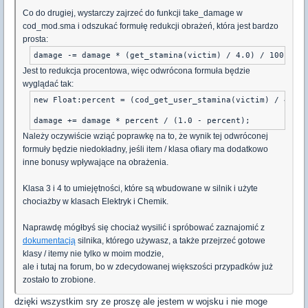
Co do drugiej, wystarczy zajrzeć do funkcji take_damage w
cod_mod.sma i odszukać formułę redukcji obrażeń, która jest bardzo
prosta:
Jest to redukcja procentowa, więc odwrócona formuła będzie
wyglądać tak:
new Float:percent = (cod_get_user_stamina(victim) / 4.0) 
Należy oczywiście wziąć poprawkę na to, że wynik tej odwróconej
formuły będzie niedokładny, jeśli item / klasa ofiary ma dodatkowo
inne bonusy wpływające na obrażenia.
Klasa 3 i 4 to umiejętności, które są wbudowane w silnik i użyte
chociażby w klasach Elektryk i Chemik.
Naprawdę mógłbyś się chociaż wysilić i spróbować zaznajomić z
dokumentacją
silnika, którego używasz, a także przejrzeć gotowe
klasy / itemy nie tylko w moim modzie,
ale i tutaj na forum, bo w zdecydowanej większości przypadków już
zostało to zrobione.
dzięki wszystkim sry ze proszę ale jestem w wojsku i nie moge