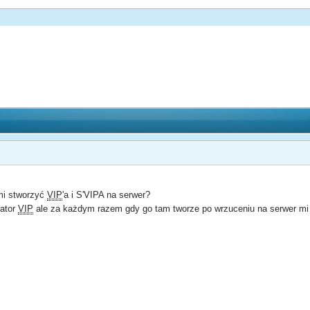
mi stworzyć
VIP
'a i S'VIPA na serwer?
ator
VIP
ale za każdym razem gdy go tam tworze po wrzuceniu na serwer mi nie