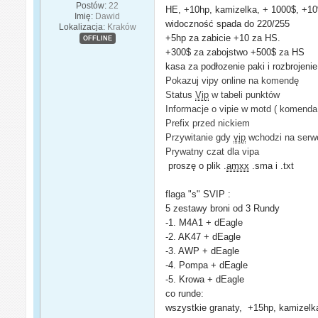
Postów:
22
HE, +10hp, kamizelka, + 1000$, +
Imię:
Dawid
widoczność spada do 220/255
Lokalizacja:
Kraków
+5hp za zabicie +10 za HS.
OFFLINE
+300$ za zabojstwo +500$ za HS
kasa za podłozenie paki i rozbrojeni
Pokazuj vipy online na komendę
Status
Vip
w tabeli punktów
Informacje o vipie w motd ( komenda
Prefix przed nickiem
Przywitanie gdy
vip
wchodzi na serw
Prywatny czat dla vipa
proszę o plik .
amxx
.sma i .txt
flaga "s" SVIP :
5 zestawy broni od 3 Rundy
-1. M4A1 + dEagle
-2. AK47 + dEagle
-3. AWP + dEagle
-4. Pompa + dEagle
-5. Krowa + dEagle
co runde:
wszystkie granaty, +15hp, kamizel