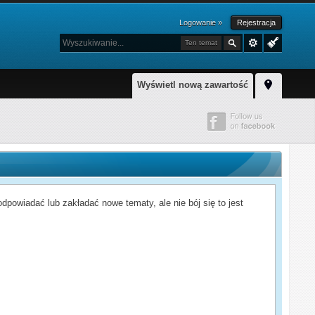
Logowanie »
Rejestracja
Ten temat
Wyświetl nową zawartość
powiadać lub zakładać nowe tematy, ale nie bój się to jest