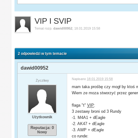
VIP I SVIP
Temat rozp.
dawid00952
,
18.01.2019 15:58
2 odpowiedzi w tym temacie
dawid00952
Napisano
18.01.2019 15:58
Życzliwy
mam taka prośbę czy mogł by ktoś 
Wiem ze moza stworzyć przez gener
flaga "t"
VIP
:
3 zestawy broni od 3 Rundy
Użytkownik
-1. M4A1 + dEagle
-2. AK47 + dEagle
Reputacja: 0
-3. AWP + dEagle
Nowy
co runde: