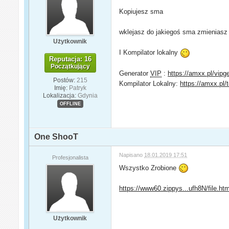
Kopiujesz sma
wklejasz do jakiegoś sma zmieniasz
Użytkownik
I Kompilator lokalny
Reputacja: 16
Początkujący
Generator
VIP
:
https://amxx.pl/vipg
Postów:
215
Kompilator Lokalny:
https://amxx.pl/t
Imię:
Patryk
Lokalizacja:
Gdynia
OFFLINE
One ShooT
Napisano
18.01.2019 17:51
Profesjonalista
Wszystko Zrobione
https://www60.zippys...ufh8N/file.htm
Użytkownik