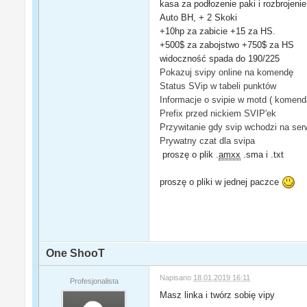
kasa za podłozenie paki i rozbrojeni
Auto BH, + 2 Skoki
+10hp za zabicie +15 za HS.
+500$ za zabojstwo +750$ za HS
widoczność spada do 190/225
Pokazuj svipy online na komendę
Status SVip w tabeli punktów
Informacje o svipie w motd ( komend
Prefix przed nickiem SVIP'ek
Przywitanie gdy svip wchodzi na ser
Prywatny czat dla svipa
proszę o plik .
amxx
.sma i .txt
proszę o pliki w jednej paczce
One ShooT
Napisano
18.01.2019 16:11
Profesjonalista
Masz linka i twórz sobię vipy