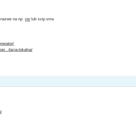
 nazwe na np.
vip
lub svip.sma
enerator/
opi...ilacja-lokalna/
l