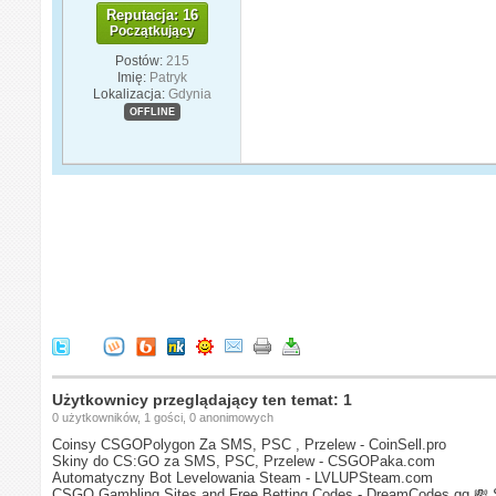
Reputacja: 16
Początkujący
Postów:
215
Imię:
Patryk
Lokalizacja:
Gdynia
OFFLINE
Użytkownicy przeglądający ten temat: 1
0 użytkowników, 1 gości, 0 anonimowych
Coinsy CSGOPolygon Za SMS, PSC , Przelew - CoinSell.pro
Skiny do CS:GO za SMS, PSC, Przelew - CSGOPaka.com
Automatyczny Bot Levelowania Steam - LVLUPSteam.com
CSGO Gambling Sites and Free Betting Codes - DreamCodes.gg
💸 