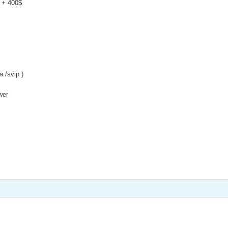
e + 400$
a /svip )
wer