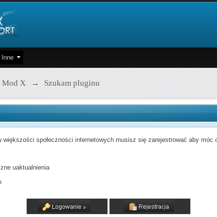
Inne
 Mod X
→
Szukam pluginu
 większości społeczności internetowych musisz się zarejestrować aby móc od
zne uaktualnienia
h