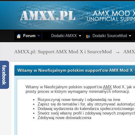
Forum
Dodatki AMXX
Dodatki SourceMod
AMXX.pl: Support AMX Mod X i SourceMod
→
AMX
Witamy w Nieoficjalnym polskim support'cie AMX Mod X
Witamy w Nieoficjalnym polskim support'cie
AMX
Mod X, jak w
prosty proces w którym wymagamy minimalnych informacji.
Rozpoczynaj nowe tematy i odpowiedaj na inne
Zapisz się do tematów i for, aby otrzymywać automatyc
Dodawaj wydarzenia do kalendarza społecznościowego
Stwórz swój własny profil i zdobywaj nowych znajomyc
Zdobywaj nowe doświadczenia