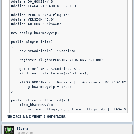
#define DO_GODZINY 8

#define FLAGA_VIP ADMIN_LEVEL_H

#define PLUGIN "New Plug-In"

#define VERSION "1.0"

#define AUTHOR "unknown"

new bool:g_bDarmowyVip;

public plugin_init()

{

    new szGodzina[4], iGodzina;

    register_plugin(PLUGIN, VERSION, AUTHOR)

    get_time("%H", szGodzina, 3);

    iGodzina = str_to_num(szGodzina);

    if(OD_GODZINY <= iGodzina || iGodzina <= DO_GODZINY)

        g_bDarmowyVip = true;

}

public client_authorized(id)

    if(g_bDarmowyVip)

Nie zadziała z vipem z generatora.
Ozcs
04.08.2016