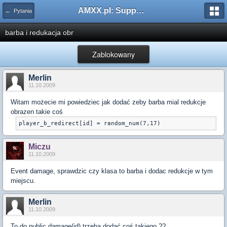
AMXX.pl: Support AMX Mod X i SourceMod
← Pytania
barba i redukacja obr
Zablokowany
Merlin
11.10.2009
Witam możecie mi powiedziec jak dodać zeby barba mial redukcje
obrazen takie coś
player_b_redirect[id] = random_num(7,17)
Miczu
11.10.2009
Event damage, sprawdzic czy klasa to barba i dodac redukcje w tym
miejscu.
Merlin
11.10.2009
To do public damage(id) trzeba dodać coś takiego ??