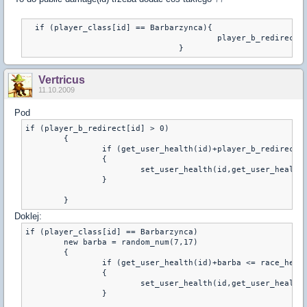
  if (player_class[id] == Barbarzynca){

					player_b_redirect[id] = random_num(7,17)

Vertricus
11.10.2009
Pod
if (player_b_redirect[id] > 0)

	{

		if (get_user_health(id)+player_b_redirect[id] <= race_heal[player_class[id]]+player_strength[id]*1)

		{

			set_user_health(id,get_user_health(id)+player_b_redirect[id])

		}

Doklej:
if (player_class[id] == Barbarzynca)

        new barba = random_num(7,17)

	{

		if (get_user_health(id)+barba <= race_heal[player_class[id]]+player_strength[id]*1)

		{

			set_user_health(id,get_user_health(id)+barba)

		}
