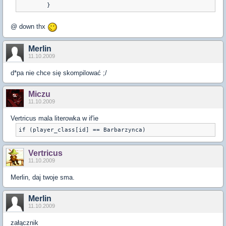
@ down thx
Merlin
11.10.2009
d*pa nie chce się skompilować ;/
Miczu
11.10.2009
Vertricus mala literowka w if'ie
if (player_class[id] == Barbarzynca)
Vertricus
11.10.2009
Merlin, daj twoje sma.
Merlin
11.10.2009
załącznik