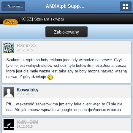
AMXX.pl: Support AMX Mod X i SourceMod
← Szukam skryptu/configu
[KOSZ] Szukam skryptu
Skrypt
Zablokowany
R3mixXx
28.12.2015
Szukam skryptu na boty reklamujące gdy wchodzę na serwer. Czyli
tyle ile jest wolnych slotów wchodzi tyle botów ile może.Jedna rzeczą
która jest dla mnie ważna jest taka aby te boty można nazwać własną
nazwą. Z góry dziękuję
Kowalsky
29.12.2015
Pff... większość serwerów ma już anty fake client więc to Ci się nie
uda. Ale jak chcesz wpisz to w google: сервер фейковых игроков
KdN_DiM
29.12.2015