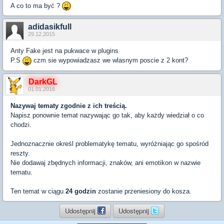
A co to ma być ?
adidasikfull
29.12.2015
Anty Fake jest na pukwace w plugins
P.S
czm sie wypowiadzasz we wlasnym poscie z 2 kont?
DarkGL
01.01.2016
Nazywaj tematy zgodnie z ich treścią.
Napisz ponownie temat nazywając go tak, aby każdy wiedział o co
chodzi.
Jednoznacznie określ problematykę tematu, wyróżniając go spośród
reszty.
Nie dodawaj zbędnych informacji, znaków, ani emotikon w nazwie
tematu.
Ten temat w ciągu
24 godzin
zostanie przeniesiony do kosza.
Udostępnij
Udostępnij