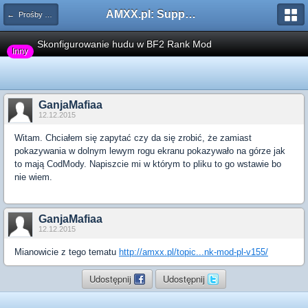
AMXX.pl: Support AMX Mod X i SourceMod
← Prośby o modyfikacje modów
Skonfigurowanie hudu w BF2 Rank Mod
Inny
GanjaMafiaa
12.12.2015
Witam. Chciałem się zapytać czy da się zrobić, że zamiast
pokazywania w dolnym lewym rogu ekranu pokazywało na górze jak
to mają CodMody. Napiszcie mi w którym to pliku to go wstawie bo
nie wiem.
GanjaMafiaa
12.12.2015
Mianowicie z tego tematu
http://amxx.pl/topic...nk-mod-pl-v155/
Udostępnij
Udostępnij