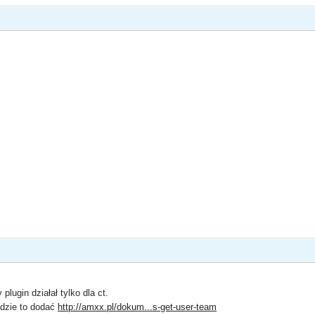
lugin działał tylko dla ct.
gdzie to dodać
http://amxx.pl/dokum...s-get-user-team