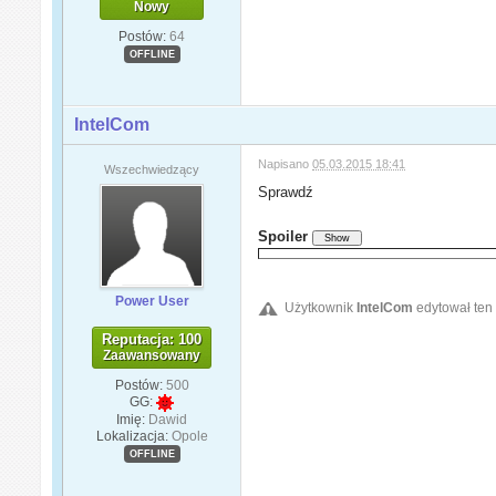
Nowy
Postów:
64
OFFLINE
IntelCom
Napisano
05.03.2015 18:41
Wszechwiedzący
Sprawdź
Spoiler
Power User
Użytkownik
IntelCom
edytował ten
Reputacja: 100
Zaawansowany
Postów:
500
GG:
Imię:
Dawid
Lokalizacja:
Opole
OFFLINE