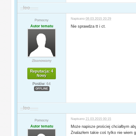
_leo___
Napisano
08.03.2015 20:29
Pomocny
Autor tematu
Nie sprawdza tt i ct.
Zbanowany
Reputacja: 4
Nowy
Postów:
64
OFFLINE
_leo___
Napisano
21.03.2015 00:15
Pomocny
Autor tematu
Może napisze prościej chciałbym aby p
Znalazłem takie coś tylko nie wiem 