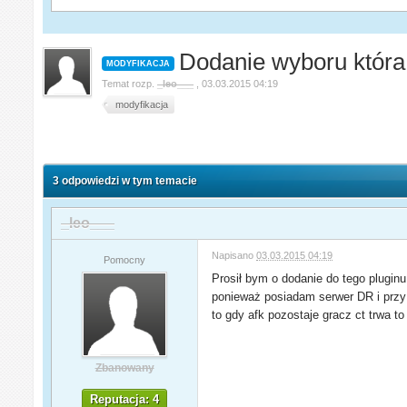
Dodanie wyboru któr
MODYFIKACJA
Temat rozp.
_leo___
,
03.03.2015 04:19
modyfikacja
3 odpowiedzi w tym temacie
_leo___
Napisano
03.03.2015 04:19
Pomocny
Prosił bym o dodanie do tego plugin
ponieważ posiadam serwer DR i przy u
to gdy afk pozostaje gracz ct trwa t
Zbanowany
Reputacja: 4