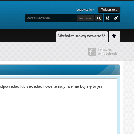
Logowanie »
Rejestracja
Ten temat
Wyświetl nową zawartość
powiadać lub zakładać nowe tematy, ale nie bój się to jest