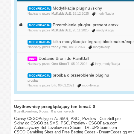
Modyfikacja pluginu /skiny
MODYFIKACJA
Napisany przez
MzKzMzUzE
, 18.12.2025
modyfikacja
Przerobienie pluginu present.amxx
MODYFIKACJA
Napisany przez
MzKzMzUzE
, 28.11.2025
modyfikacja
kilka modyfikacji/integracji blockmaker/ex
MODYFIKACJA
Napisany przez
fandyPND
, 08.08.2024
modyfikacja
Dodanie Broni do PaintBall
INNY
Napisany przez
One ShooT
, 05.02.2024
inny
,
modyfikacja
prośba o przerobienie pluginu
MODYFIKACJA
prośba
Napisany przez
bili
, 06.02.2021
modyfikacja
Użytkownicy przeglądający ten temat: 0
0 użytkowników, 0 gości, 0 anonimowych
Coinsy CSGOPolygon Za SMS, PSC , Przelew - CoinSell.pro
Skiny do CS:GO za SMS, PSC, Przelew - CSGOPaka.com
Automatyczny Bot Levelowania Steam - LVLUPSteam.com
CSGO Gambling Sites and Free Betting Codes - DreamCodes.gg
💸 