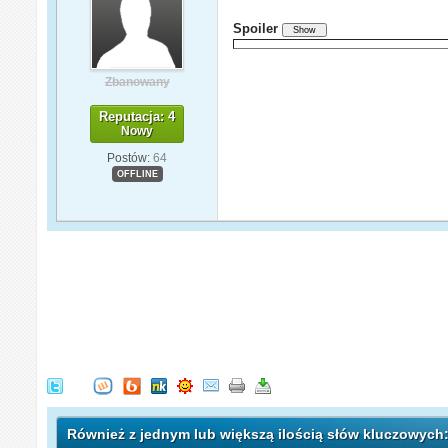
Spoiler
Zbanowany
Reputacja: 4
Nowy
Postów:
64
OFFLINE
Również z jednym lub większą ilością słów kluczowych