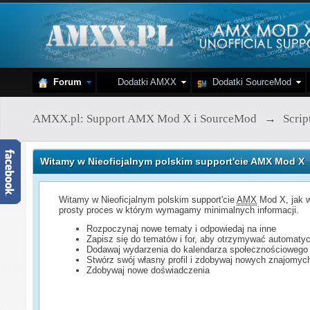
Forum
Dodatki AMXX
Dodatki SourceMod
AMXX.pl: Support AMX Mod X i SourceMod
→
Scri
Witamy w Nieoficjalnym polskim support'cie AMX Mod X
Witamy w Nieoficjalnym polskim support'cie
AMX
Mod X, jak w
prosty proces w którym wymagamy minimalnych informacji.
Rozpoczynaj nowe tematy i odpowiedaj na inne
Zapisz się do tematów i for, aby otrzymywać automatyc
Dodawaj wydarzenia do kalendarza społecznościowego
Stwórz swój własny profil i zdobywaj nowych znajomyc
Zdobywaj nowe doświadczenia