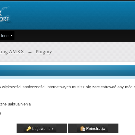
Inne
pting AMXX
→
Pluginy
 większości społeczności internetowych musisz się zarejestrować aby móc od
zne uaktualnienia
h