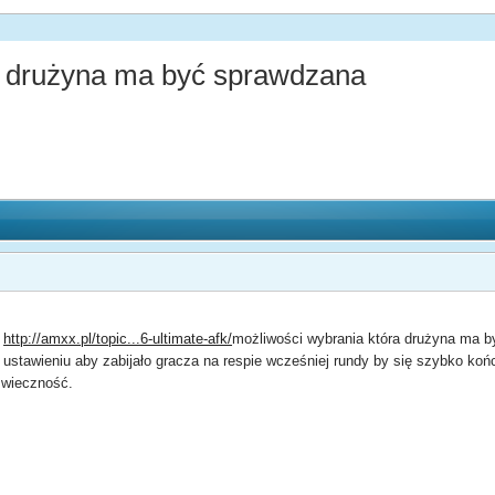
a drużyna ma być sprawdzana
u
http://amxx.pl/topic...6-ultimate-afk/
możliwości wybrania która drużyna ma by
stawieniu aby zabijało gracza na respie wcześniej rundy by się szybko kończ
o wieczność.