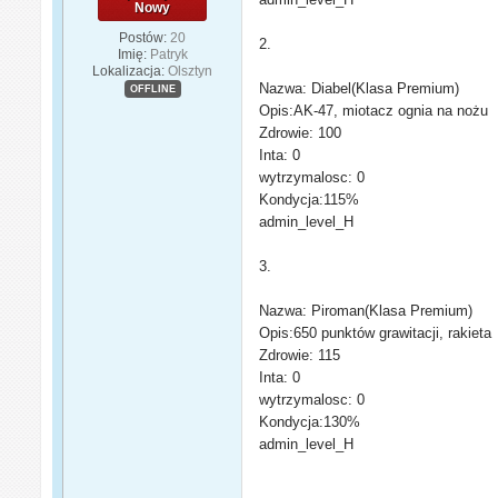
Nowy
Postów:
20
2.
Imię:
Patryk
Lokalizacja:
Olsztyn
Nazwa: Diabel(Klasa Premium)
OFFLINE
Opis:AK-47, miotacz ognia na nożu
Zdrowie: 100
Inta: 0
wytrzymalosc: 0
Kondycja:115%
admin_level_H
3.
Nazwa: Piroman(Klasa Premium)
Opis:650 punktów grawitacji, rakieta
Zdrowie: 115
Inta: 0
wytrzymalosc: 0
Kondycja:130%
admin_level_H