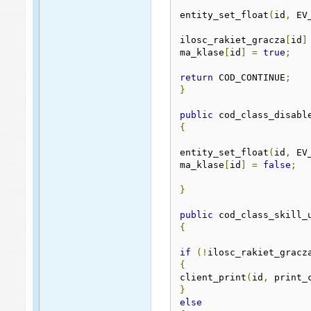
entity_set_float
(
id
,
 EV
ilosc_rakiet_gracza
[
id
]
ma_klase
[
id
]
=
true
;
return
 COD_CONTINUE
;
}
public
 cod_class_disabl
{
entity_set_float
(
id
,
 EV
ma_klase
[
id
]
=
false
;
}
public
 cod_class_skill_
{
if
(!
ilosc_rakiet_gracz
{
client_print
(
id
,
 print_
}
else