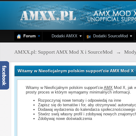
Forum
Dodatki AMXX
Dodatki SourceMod
AMXX.pl: Support AMX Mod X i SourceMod
→
Mod
Witamy w Nieoficjalnym polskim support'cie AMX Mod X
Witamy w Nieoficjalnym polskim support'cie
AMX
Mod X, jak w
prosty proces w którym wymagamy minimalnych informacji.
Rozpoczynaj nowe tematy i odpowiedaj na inne
Zapisz się do tematów i for, aby otrzymywać automatyc
Dodawaj wydarzenia do kalendarza społecznościowego
Stwórz swój własny profil i zdobywaj nowych znajomyc
Zdobywaj nowe doświadczenia