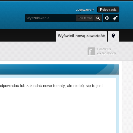
Logowanie »
Rejestracja
Ten temat
Wyświetl nową zawartość
powiadać lub zakładać nowe tematy, ale nie bój się to jest