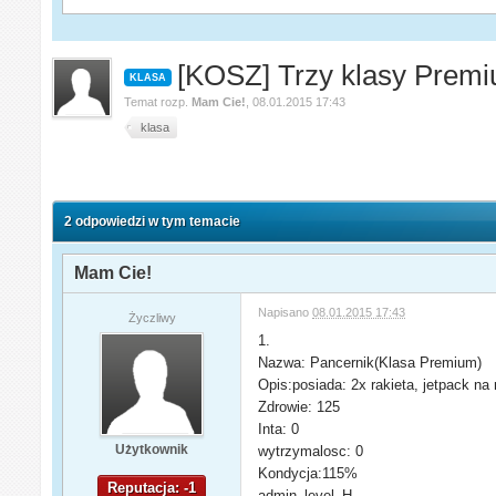
[KOSZ] Trzy klasy Prem
KLASA
Temat rozp.
Mam Cie!
,
08.01.2015 17:43
klasa
2 odpowiedzi w tym temacie
Mam Cie!
Napisano
08.01.2015 17:43
Życzliwy
1.
Nazwa: Pancernik(Klasa Premium)
Opis:posiada: 2x rakieta, jetpack na 
Zdrowie: 125
Inta: 0
Użytkownik
wytrzymalosc: 0
Kondycja:115%
Reputacja: -1
admin_level_H