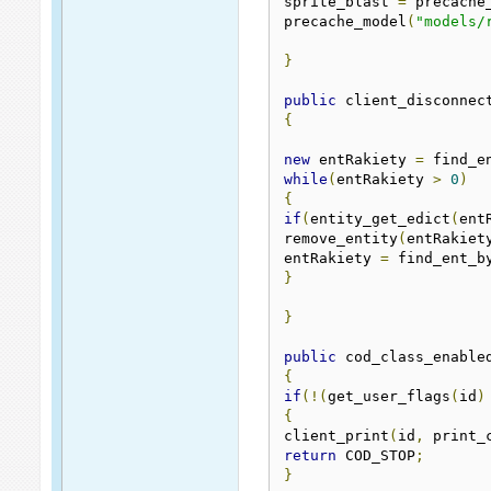
sprite_blast 
=
 precache
precache_model
(
"models/
}
public
 client_disconnec
{
new
 entRakiety 
=
 find_e
while
(
entRakiety 
>
0
)
{
if
(
entity_get_edict
(
ent
remove_entity
(
entRakiet
entRakiety 
=
 find_ent_b
}
}
public
 cod_class_enable
{
if
(!(
get_user_flags
(
id
)
{
client_print
(
id
,
 print_
return
 COD_STOP
;
}