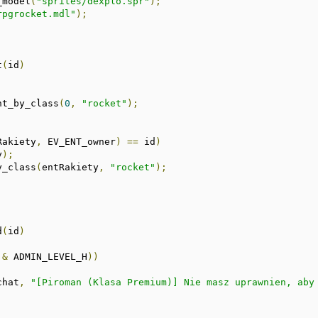
_model
(
"sprites/dexplo.spr"
);
rpgrocket.mdl"
);
t
(
id
)
nt_by_class
(
0
,
"rocket"
);
Rakiety
,
 EV_ENT_owner
)
==
 id
)
y
);
y_class
(
entRakiety
,
"rocket"
);
d
(
id
)
&
 ADMIN_LEVEL_H
))
chat
,
"[Piroman (Klasa Premium)] Nie masz uprawnien, aby