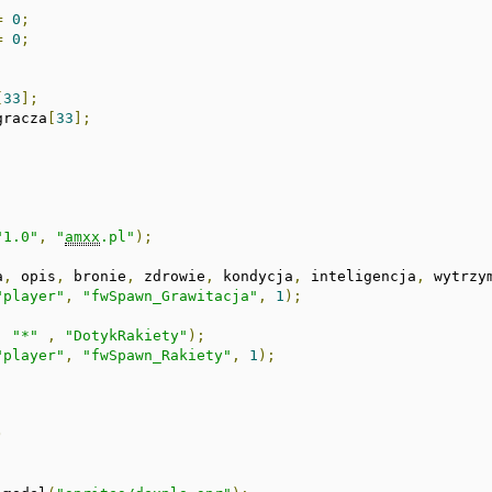
=
0
;
=
0
;
[
33
];
gracza
[
33
];
"1.0"
,
"
amxx
.pl"
);
a
,
 opis
,
 bronie
,
 zdrowie
,
 kondycja
,
 inteligencja
,
 wytrzy
"player"
,
"fwSpawn_Grawitacja"
,
1
);
,
"*"
,
"DotykRakiety"
);
"player"
,
"fwSpawn_Rakiety"
,
1
);
)