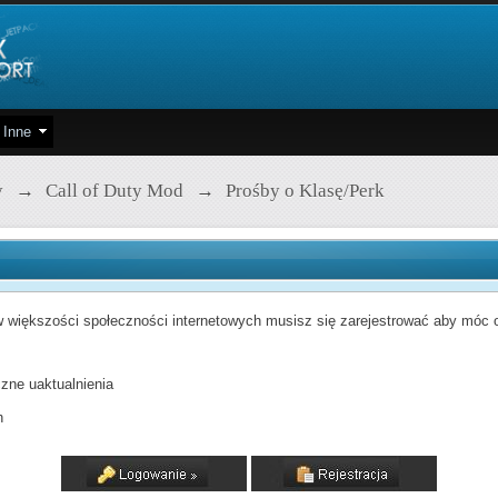
Inne
y
→
Call of Duty Mod
→
Prośby o Klasę/Perk
 większości społeczności internetowych musisz się zarejestrować aby móc od
zne uaktualnienia
h