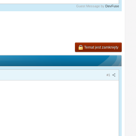
Guest Message by
DevFuse
Temat jest zamknięty
#1