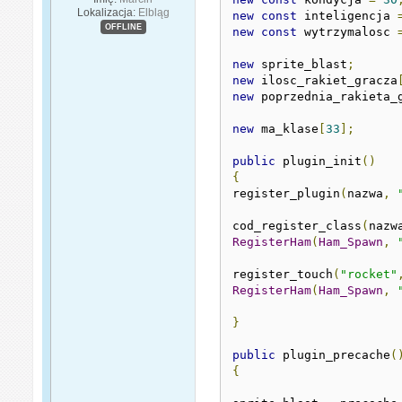
Lokalizacja:
Elbląg
new
const
 inteligencja 
OFFLINE
new
const
 wytrzymalosc 
new
 sprite_blast
;
new
 ilosc_rakiet_gracza
new
 poprzednia_rakieta_
new
 ma_klase
[
33
];
public
 plugin_init
()
{
register_plugin
(
nazwa
,
cod_register_class
(
nazw
RegisterHam
(
Ham_Spawn
,
register_touch
(
"rocket"
RegisterHam
(
Ham_Spawn
,
}
public
 plugin_precache
(
{