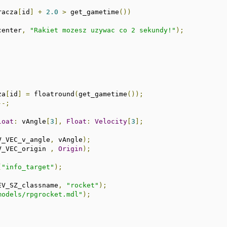
racza
[
id
]
+
2.0
>
 get_gametime
())
center
,
"Rakiet mozesz uzywac co 2 sekundy!"
);
za
[
id
]
=
 floatround
(
get_gametime
());
--;
loat
:
 vAngle
[
3
],
Float
:
Velocity
[
3
];
V_VEC_v_angle
,
 vAngle
);
V_VEC_origin 
,
Origin
);
(
"info_target"
);
EV_SZ_classname
,
"rocket"
);
models/rpgrocket.mdl"
);