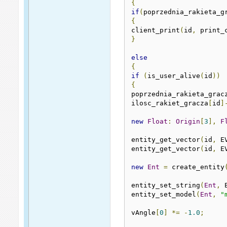
{
if
(
poprzednia_rakieta_g
{
client_print
(
id
,
 print_
}
else
{
if
(
is_user_alive
(
id
))
{
poprzednia_rakieta_grac
ilosc_rakiet_gracza
[
id
]
new
Float
:
Origin
[
3
],
F
entity_get_vector
(
id
,
 E
entity_get_vector
(
id
,
 E
new
Ent
=
 create_entity
entity_set_string
(
Ent
,
 
entity_set_model
(
Ent
,
"
vAngle
[
0
]
*=
-
1.0
;