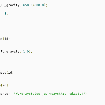
_FL_gravity
,
650.0
/
800.0
);
=
1
;
ed
(
id
)
_FL_gravity
,
1.0
);
used
(
id
)
a
[
id
])
center
,
"Wykorzystales juz wszystkie rakiety!"
);