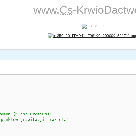
www.
Cs
-KrwioDactwo
roman (Klasa Premium)"
;
 punktów grawitacji, rakieta"
;
;