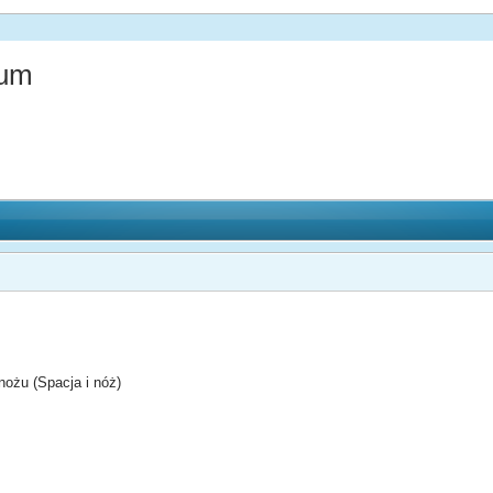
ium
nożu (Spacja i nóż)