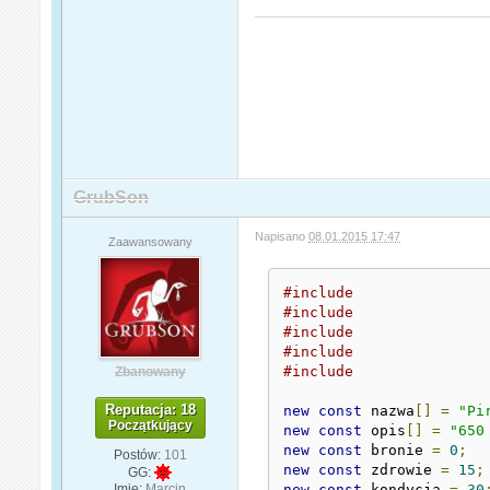
GrubSon
Napisano
08.01.2015 17:47
Zaawansowany
#include
#include
#include
#include
#include
Zbanowany
Reputacja: 18
new
const
 nazwa
[]
=
"Pi
Początkujący
new
const
 opis
[]
=
"650
new
const
 bronie 
=
0
;
Postów:
101
new
const
 zdrowie 
=
15
;
GG:
Imię:
Marcin
new
const
 kondycja 
=
30