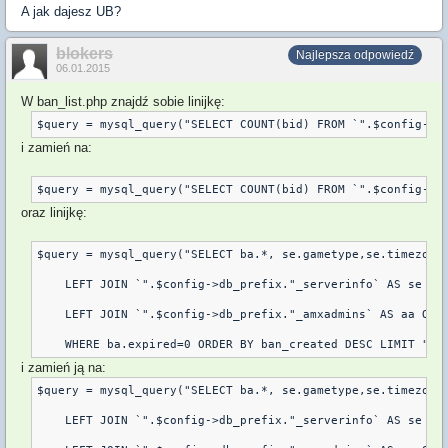
A jak dajesz UB?
blokers
Najlepsza odpowiedź
06.01.2015
W ban_list.php znajdź sobie linijkę:
$query = mysql_query("SELECT COUNT(bid) FROM `".$config->d
i zamień na:
$query = mysql_query("SELECT COUNT(bid) FROM `".$config->d
oraz linijkę:
$query = mysql_query("SELECT ba.*, se.gametype,se.timezone_
    LEFT JOIN `".$config->db_prefix."_serverinfo` AS se ON 
    LEFT JOIN `".$config->db_prefix."_amxadmins` AS aa ON (
i zamień ją na:
$query = mysql_query("SELECT ba.*, se.gametype,se.timezone_
    LEFT JOIN `".$config->db_prefix."_serverinfo` AS se ON 