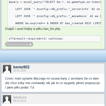
$query = mysql_query("SELECT ba.*, se.gametype,se.timezone_
    LEFT JOIN `".$config->db_prefix."_serverinfo` AS se ON 
    LEFT JOIN `".$config->db_prefix."_amxadmins` AS aa ON (
    WHERE ba.expired>= 0 ORDER BY ban_created DESC LIMIT "
Znajdź i usuń linijkę w pliku ban_list.php
if($result->expired==1) continue;
Przejdź do postu
kenio902
05.01.2015
Cześc mam pytanie dlaczego mi usuwa bany z amxbans (te co dam
ub) chce żeby one zostawały tak jak te co wygasły jakieś propozycje
/ jakie pliki podać ?;d
blokers
06.01.2015