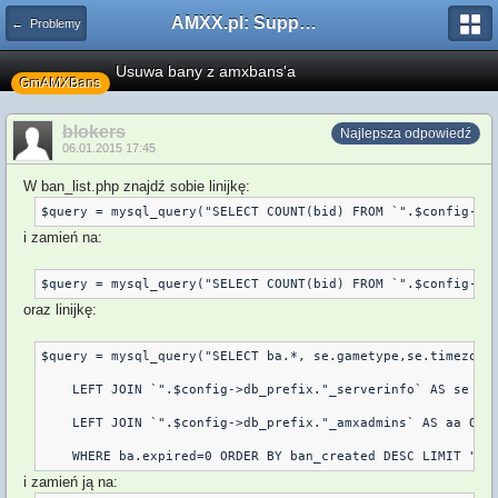
AMXX.pl: Support AMX Mod X i SourceMod
← Problemy
Usuwa bany z amxbans'a
GmAMXBans
blokers
Najlepsza odpowiedź
06.01.2015 17:45
W ban_list.php znajdź sobie linijkę:
$query = mysql_query("SELECT COUNT(bid) FROM `".$config->d
i zamień na:
$query = mysql_query("SELECT COUNT(bid) FROM `".$config->d
oraz linijkę:
$query = mysql_query("SELECT ba.*, se.gametype,se.timezone_
    LEFT JOIN `".$config->db_prefix."_serverinfo` AS se ON 
    LEFT JOIN `".$config->db_prefix."_amxadmins` AS aa ON (
i zamień ją na: