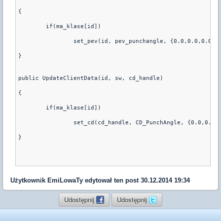
{
	if(ma_klase[id])
		set_pev(id, pev_punchangle, {0.0,0.0,0.0})
}
public UpdateClientData(id, sw, cd_handle)
{
	if(ma_klase[id])
		set_cd(cd_handle, CD_PunchAngle, {0.0,0.0,
}
Użytkownik
EmiLowaTy
edytował ten post 30.12.2014 19:34
Udostępnij
Udostępnij