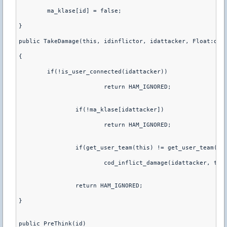
        ma_klase[id] = false;
}
public TakeDamage(this, idinflictor, idattacker, Float:dam
{
        if(!is_user_connected(idattacker))
		        return HAM_IGNORED;
		if(!ma_klase[idattacker])
		        return HAM_IGNORED;
		if(get_user_team(this) != get_user_team(i
		        cod_inflict_damage(idattacker, th
		return HAM_IGNORED;
}
public PreThink(id)