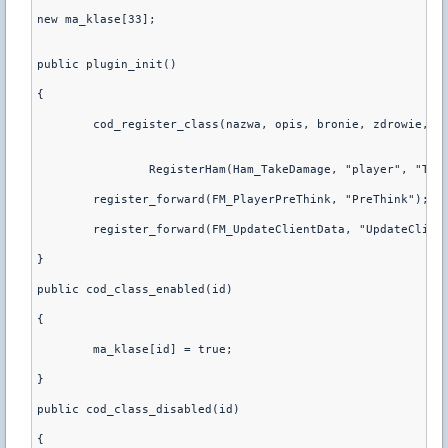
new ma_klase[33];
public plugin_init()
{
        cod_register_class(nazwa, opis, bronie, zdrowie, k
		RegisterHam(Ham_TakeDamage, "player", "Tak
	register_forward(FM_PlayerPreThink, "PreThink");
	register_forward(FM_UpdateClientData, "UpdateClien
}
public cod_class_enabled(id)
{
        ma_klase[id] = true;
}
public cod_class_disabled(id)
{