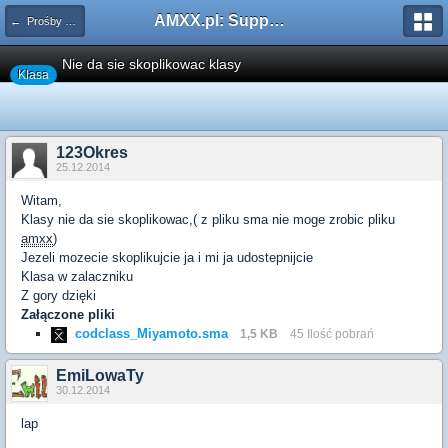
AMXX.pl: Support AMX Mod X i SourceMod
← Prośby o modyfikacje silników/klas/perków
Nie da sie skoplikowac klasy
Klasa
123Okres
25.12.2014
Witam,
Klasy nie da sie skoplikowac,( z pliku sma nie moge zrobic pliku
amxx
)
Jezeli mozecie skoplikujcie ja i mi ja udostepnijcie
Klasa w zalaczniku
Z gory dzięki
Załączone pliki
codclass_Miyamoto.sma
1,5 KB
45 Ilość pobrań
EmiLowaTy
30.12.2014
lap