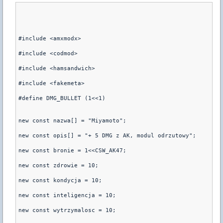
#include <amxmodx>
#include <codmod>
#include <hamsandwich>
#include <fakemeta>
#define DMG_BULLET (1<<1)
new const nazwa[] = "Miyamoto";
new const opis[] = "+ 5 DMG z AK, modul odrzutowy";
new const bronie = 1<<CSW_AK47;
new const zdrowie = 10;
new const kondycja = 10;
new const inteligencja = 10;
new const wytrzymalosc = 10;