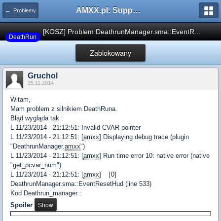
AMXX.pl: Support AMX Mod X i SourceMod
← Problemy
[KOSZ] Problem DeathrunManager.sma::EventR...
DeathRun
Zablokowany
Gruchol
25.11.2014
Witam,
Mam problem z silnikiem DeathRuna.
Błąd wygląda tak :
L 11/23/2014 - 21:12:51: Invalid CVAR pointer
L 11/23/2014 - 21:12:51: [
amxx
] Displaying debug trace (plugin
"DeathrunManager.
amxx
")
L 11/23/2014 - 21:12:51: [
amxx
] Run time error 10: native error (native
"get_pcvar_num")
L 11/23/2014 - 21:12:51: [
amxx
] [0]
DeathrunManager.sma::EventResetHud (line 533)
Kod Deathrun_manager :
Spoiler