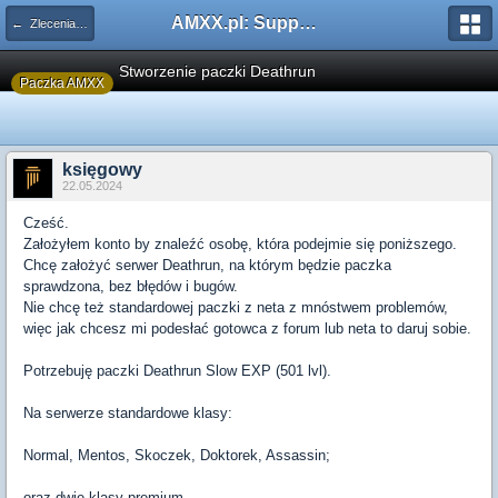
AMXX.pl: Support AMX Mod X i SourceMod
← Zlecenia płatne
Stworzenie paczki Deathrun
Paczka AMXX
księgowy
22.05.2024
Cześć.
Założyłem konto by znaleźć osobę, która podejmie się poniższego.
Chcę założyć serwer Deathrun, na którym będzie paczka
sprawdzona, bez błędów i bugów.
Nie chcę też standardowej paczki z neta z mnóstwem problemów,
więc jak chcesz mi podesłać gotowca z forum lub neta to daruj sobie.
Potrzebuję paczki Deathrun Slow EXP (501 lvl).
Na serwerze standardowe klasy:
Normal, Mentos, Skoczek, Doktorek, Assassin;
oraz dwie klasy premium