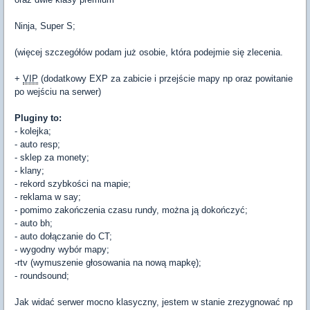
Ninja, Super S;
(więcej szczegółów podam już osobie, która podejmie się zlecenia.
+
VIP
(dodatkowy EXP za zabicie i przejście mapy np oraz powitanie
po wejściu na serwer)
Pluginy to:
- kolejka;
- auto resp;
- sklep za monety;
- klany;
- rekord szybkości na mapie;
- reklama w say;
- pomimo zakończenia czasu rundy, można ją dokończyć;
- auto bh;
- auto dołączanie do CT;
- wygodny wybór mapy;
-rtv (wymuszenie głosowania na nową mapkę);
- roundsound;
Jak widać serwer mocno klasyczny, jestem w stanie zrezygnować np