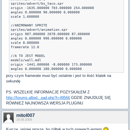
sprites/advert/bs_taco.spr

origin -1635.000000 703.000000 254.000000

angles 0.000000 90.000000 0.000000

scale 1.600000

//ANIMOWANY SPRITE

sprites/advert/animation.spr

origin 907.000000 2078.000000 87.000000

angles 0.000000 990.000000 0.000000

scale 0.000000

framerate 12.0

//A TO JEST MODEL

models/wall.mdl

origin -1441.000000 -8.000000 173.000000

przy czym framerate musi być ostatnie i jest to ilość klatek na
sekundę
PS. WSZELKIE INFORMACJE POZYSKAŁEM Z
http://forums.allied...ead.php?t=49566
GDZIE ZNAJDUJĘ SIĘ
RÓWNIEŻ NAJNOWSZA WERSJA PLUGINU
mitol007
19.08.2009
Kurcze, jaśniej proszę, bo żółtek w tych spawach jestem