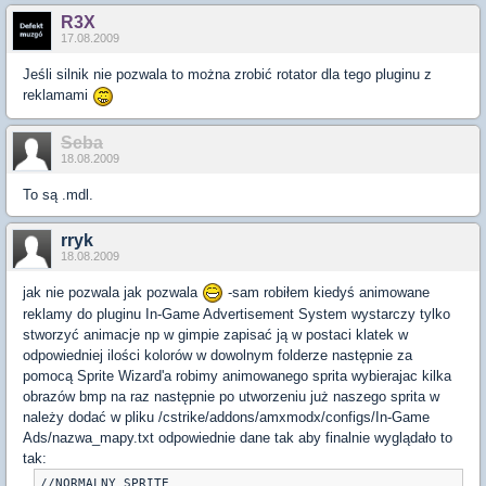
R3X
17.08.2009
Jeśli silnik nie pozwala to można zrobić rotator dla tego pluginu z
reklamami
Seba
18.08.2009
To są .mdl.
rryk
18.08.2009
jak nie pozwala jak pozwala
-sam robiłem kiedyś animowane
reklamy do pluginu In-Game Advertisement System wystarczy tylko
stworzyć animacje np w gimpie zapisać ją w postaci klatek w
odpowiedniej ilości kolorów w dowolnym folderze następnie za
pomocą Sprite Wizard'a robimy animowanego sprita wybierajac kilka
obrazów bmp na raz następnie po utworzeniu już naszego sprita w
należy dodać w pliku /cstrike/addons/amxmodx/configs/In-Game
Ads/nazwa_mapy.txt odpowiednie dane tak aby finalnie wyglądało to
tak:
//NORMALNY SPRITE
