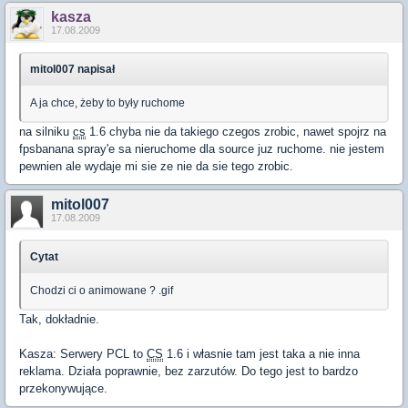
kasza
17.08.2009
mitol007 napisał
A ja chce, żeby to były ruchome
na silniku
cs
1.6 chyba nie da takiego czegos zrobic, nawet spojrz na
fpsbanana spray'e sa nieruchome dla source juz ruchome. nie jestem
pewnien ale wydaje mi sie ze nie da sie tego zrobic.
mitol007
17.08.2009
Cytat
Chodzi ci o animowane ? .gif
Tak, dokładnie.
Kasza: Serwery PCL to
CS
1.6 i własnie tam jest taka a nie inna
reklama. Działa poprawnie, bez zarzutów. Do tego jest to bardzo
przekonywujące.