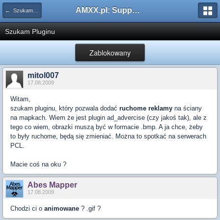
AMXX.pl: Support AMX Mod X i SourceMod
← Szukam pluginu
Szukam Pluginu
Zablokowany
mitol007
17.08.2009
Witam,
szukam pluginu, który pozwala dodać
ruchome reklamy
na ściany
na mapkach. Wiem że jest plugin ad_advercise (czy jakoś tak), ale z
tego co wiem, obrazki muszą być w formacie .bmp. A ja chce, żeby
to były ruchome, będą się zmieniać. Można to spotkać na serwerach
PCL.
Macie coś na oku ?
Abes Mapper
17.08.2009
Chodzi ci o
animowane
? .gif ?