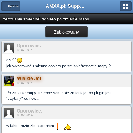
AMXX.pl: Support AMX Mod X i SourceMod
← Pytania
zerowanie zmiennej dopiero po zmianie mapy
Zablokowany
Oporowiec.
18.07.2014
cześć
jak wyzerować zmienną dopiero po zmianie/restarcie mapy ?
Wielkie Jol
18.07.2014
Po zmianie mapy zmienne same sie zmieniaja, bo plugin jest
"czytany" od nowa
Oporowiec.
18.07.2014
w takim razie źle napisałem