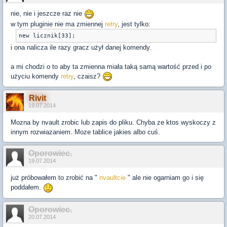
nie, nie i jeszcze raz nie
w tym pluginie nie ma zmiennej
retry
, jest tylko:
i ona nalicza ile razy gracz użył danej komendy.
a mi chodzi o to aby ta zmienna miała taką samą wartość przed i po
użyciu komendy
retry
, czaisz?
Rivit
19.07.2014
Mozna by nvault zrobic lub zapis do pliku. Chyba ze ktos wyskoczy z
innym rozwiazaniem. Moze tablice jakies albo cuś.
Oporowiec.
19.07.2014
już próbowałem to zrobić na "
nvaultcie
" ale nie ogarniam go i się
poddałem.
Oporowiec.
20.07.2014