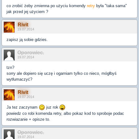
co zrobić żeby zmienna po użyciu komendy
retry
była "taka sama"
jak przed jej użyciem ?
Rivit
19.07.2014
zapisz ją sobie gdzies.
Oporowiec.
19.07.2014
tzn?
sorry ale dopiero się uczę i ogarniam tylko co nieco, mógłbyś
wytłumaczyć?
Rivit
19.07.2014
Ja tez zaczynam
juz rok
powiedz co robi komenda retry, albo pokaz kod to sproboje podac
rozwiazanie + opisze to.
Oporowiec.
19.07.2014