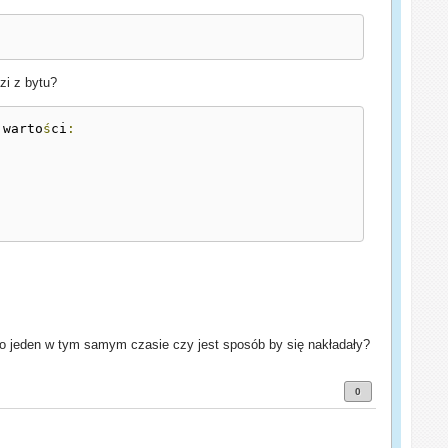
zi z bytu?
 warto
ś
ci
:
ko jeden w tym samym czasie czy jest sposób by się nakładały?
0