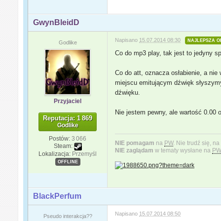
GwynBleidD
Napisano
15.07.2014 08:30
NAJLEPSZA O
Godlike
Co do mp3 play, tak jest to jedyny s
Co do att, oznacza osłabienie, a ni
miejscu emitującym dźwięk słyszymy 
dźwięku.
Przyjaciel
Nie jestem pewny, ale wartość 0.00 o
Reputacja: 1 869
Godlike
Postów:
3 066
NIE pomagam
na
PW
. Nie trudź się, n
Steam:
NIE zaglądam
w tematy wysłane na
P
Lokalizacja:
Przemyśl
OFFLINE
BlackPerfum
Napisano
15.07.2014 08:50
Pseudo interakcja??