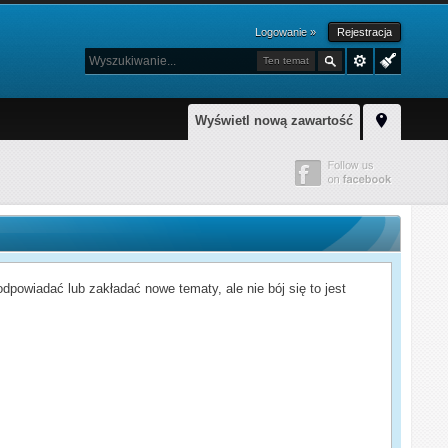
Logowanie »
Rejestracja
Ten temat
Wyświetl nową zawartość
powiadać lub zakładać nowe tematy, ale nie bój się to jest