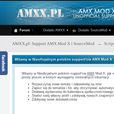
Forum
Dodatki AMXX
Dodatki SourceMod
AMXX.pl: Support AMX Mod X i SourceMod
→
Scri
Witamy w Nieoficjalnym polskim support'cie AMX Mod X
Witamy w Nieoficjalnym polskim support'cie
AMX
Mod X, jak w
prosty proces w którym wymagamy minimalnych informacji.
Rozpoczynaj nowe tematy i odpowiedaj na inne
Zapisz się do tematów i for, aby otrzymywać automatyc
Dodawaj wydarzenia do kalendarza społecznościowego
Stwórz swój własny profil i zdobywaj nowych znajomyc
Zdobywaj nowe doświadczenia