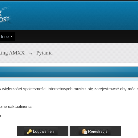
Inne
pting AMXX
→
Pytania
 większości społeczności internetowych musisz się zarejestrować aby móc od
zne uaktualnienia
h