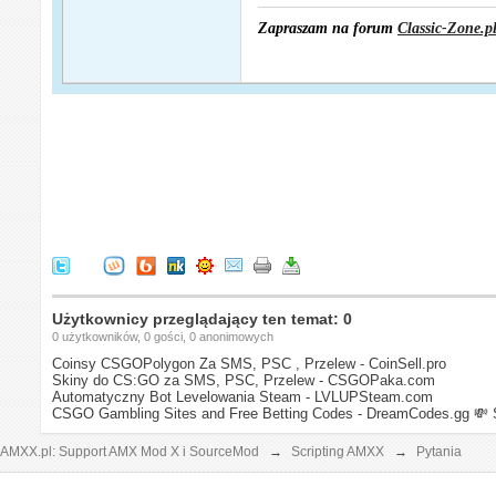
Zapraszam na forum
Classic-Zone.p
Użytkownicy przeglądający ten temat: 0
0 użytkowników, 0 gości, 0 anonimowych
Coinsy CSGOPolygon Za SMS, PSC , Przelew - CoinSell.pro
Skiny do CS:GO za SMS, PSC, Przelew - CSGOPaka.com
Automatyczny Bot Levelowania Steam - LVLUPSteam.com
CSGO Gambling Sites and Free Betting Codes - DreamCodes.gg
💸 
AMXX.pl: Support AMX Mod X i SourceMod
→
Scripting AMXX
→
Pytania