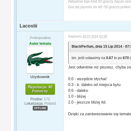
Aktualnie bije limit 32 graczy (łącze se
Gra się płynnie do 40~50 graczy potem 
Lacostii
Napisano
18.07.2014 02:39
Profesjonalista
Autor tematu
BlackPerfum, dnia 15 Lip 2014 - 07:
tzn. jeśli ustawimy na
0.67
to po
670
(
Jest odwrotnie niż piszesz, chyba że
Użytkownik
0.0 - wszędzie słychać
0.3 - b. daleko od miejsca bytu
Reputacja: 40
0.6 - daleko
Pomocny
1.0 - bliżej
Postów:
172
2.0 - jeszcze bliżej itd.
Lokalizacja:
Poland
OFFLINE
Dzięki za zainteresowanie się tema