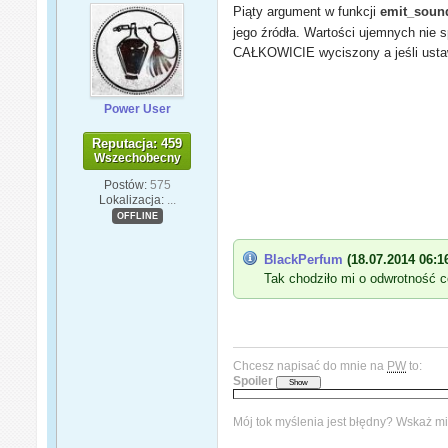
Piąty argument w funkcji
emit_soun
jego źródła. Wartości ujemnych nie 
CAŁKOWICIE wyciszony a jeśli ust
Power User
Reputacja: 459
Wszechobecny
Postów:
575
Lokalizacja:
...
OFFLINE
BlackPerfum
(18.07.2014 06:16
Tak chodziło mi o odwrotność co
Chcesz napisać do mnie na
PW
to:
Spoiler
Mój tok myślenia jest błędny? Wskaż mi