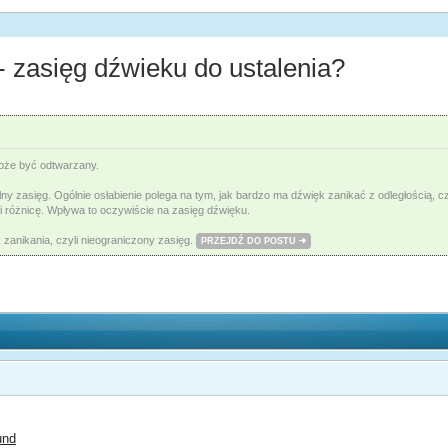
zasięg dźwieku do ustalenia?
 może być odtwarzany.
alny zasięg. Ogólnie osłabienie polega na tym, jak bardzo ma dźwięk zanikać z odległości
bi różnicę. Wpływa to oczywiście na zasięg dźwięku.
 zanikania, czyli nieograniczony zasięg.
PRZEJDŹ DO POSTU
und