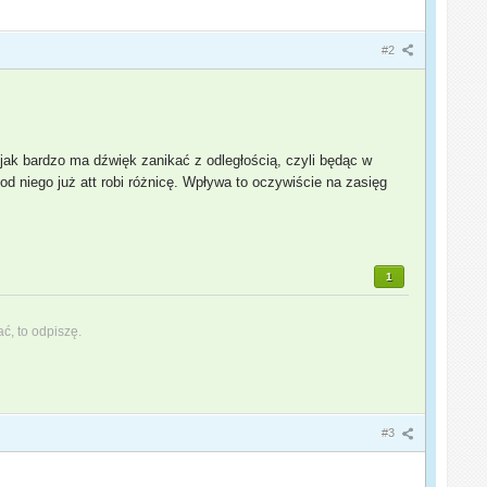
#2
 jak bardzo ma dźwięk zanikać z odległością, czyli będąc w
 niego już att robi różnicę. Wpływa to oczywiście na zasięg
1
ać, to odpiszę.
#3