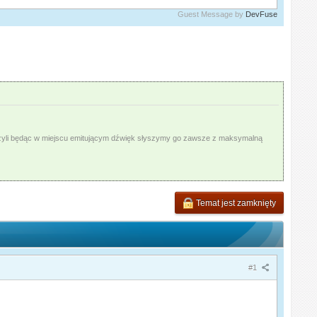
Guest Message by
DevFuse
ą, czyli będąc w miejscu emitującym dźwięk słyszymy go zawsze z maksymalną
Temat jest zamknięty
#1