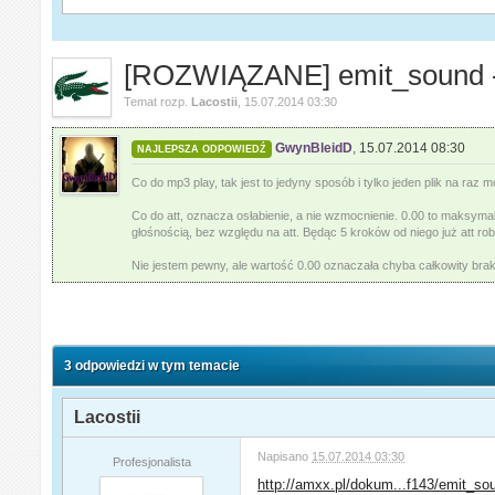
[ROZWIĄZANE] emit_sound - 
Temat rozp.
Lacostii
,
15.07.2014 03:30
GwynBleidD
,
15.07.2014 08:30
NAJLEPSZA ODPOWIEDŹ
Co do mp3 play, tak jest to jedyny sposób i tylko jeden plik na raz
Co do att, oznacza osłabienie, a nie wzmocnienie. 0.00 to maksym
głośnością, bez względu na att. Będąc 5 kroków od niego już att ro
Nie jestem pewny, ale wartość 0.00 oznaczała chyba całkowity brak
3 odpowiedzi w tym temacie
Lacostii
Napisano
15.07.2014 03:30
Profesjonalista
http://amxx.pl/dokum...f143/emit_so