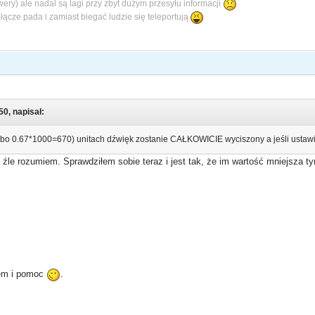
rwery) ale nadal są lagi przy zbyt dużym przesyłu informacji
łącze pada i zamiast biegać ludzie się teleportują
50, napisał:
bo 0.67*1000=670) unitach dźwięk zostanie CAŁKOWICIE wyciszony a jeśli usta
 źle rozumiem. Sprawdziłem sobie teraz i jest tak, że im wartość mniejsza ty
tem i pomoc
.