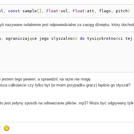
el
,
const
 sample
[],
Float
:
vol
,
Float
:
att
,
 flags
,
 pitch
)
zyli nazywane osłabienie jest odpowiedzialne za zasięg dźwięku, który dochod
u
,
 ograniczaj
ą
ce jego s
ł
yszalno
ść
do
 tysi
ą
ckrotno
ś
ci tej
 jestem tego pewien, a sprawdzić na razie nie mogę.
cisza całkowicie czy tylko byt (w moim przypadku gracz) będzie go słyszał?
 to jest jedyny sposób na odtwarzanie plików .mp3? Może być odgrywany tyl
l
.