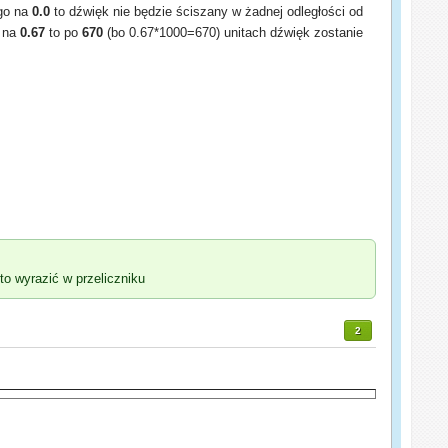
 go na
0.0
to dźwięk nie będzie ściszany w żadnej odległości od
y na
0.67
to po
670
(bo 0.67*1000=670) unitach dźwięk zostanie
to wyrazić w przeliczniku
2