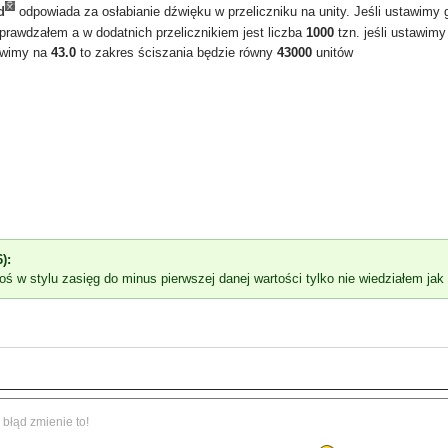
d
odpowiada za osłabianie dźwięku w przeliczniku na unity. Jeśli ustawimy
sprawdzałem a w dodatnich przelicznikiem jest liczba
1000
tzn. jeśli ustawim
awimy na
43.0
to zakres ściszania będzie równy
43000
unitów
):
ś w stylu zasięg do minus pierwszej danej wartości tylko nie wiedziałem jak 
 błąd zmienie to!