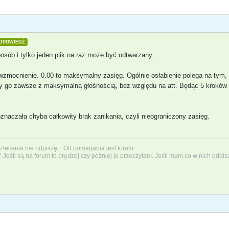
DPOWIEDŹ
posób i tylko jeden plik na raz może być odtwarzany.
e wzmocnienie. 0.00 to maksymalny zasięg. Ogólnie osłabienie polega na tym,
go zawsze z maksymalną głośnością, bez względu na att. Będąc 5 kroków od
znaczała chyba całkowity brak zanikania, czyli nieograniczony zasięg.
a zlecenia nie odpiszę... Od pomagania jest forum.
W
. Jeśli są na forum to prędzej czy później je przeczytam. Jeśli mam co w nich odpis