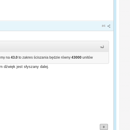
#4
wimy na
43.0
to zakres ściszania będzie równy
43000
unitów
m dźwięk jest słyszany dalej.
0