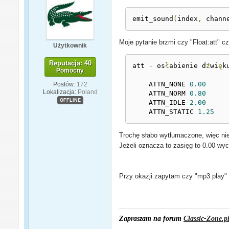
emit_sound
(
index
,
 chann
Moje pytanie brzmi czy "Float:att" c
Użytkownik
Reputacja: 40
att 
-
 os
ł
abienie d
ź
wi
ę
k
Pomocny
    ATTN_NONE 
0.00
Postów:
172
Lokalizacja:
Poland
    ATTN_NORM 
0.80
OFFLINE
    ATTN_IDLE 
2.00
    ATTN_STATIC 
1.25
Trochę słabo wytłumaczone, więc nie
Jeżeli oznacza to zasięg to 0.00 wy
Przy okazji zapytam czy "mp3 play"
Zapraszam na forum
Classic-Zone.p