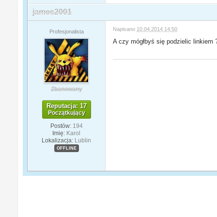
james2001
Napisano
10.04.2014 14:50
Profesjonalista
A czy mógłbyś się podzielic linkie
Zbanowany
Reputacja: 17
Początkujący
Postów:
194
Imię:
Karol
Lokalizacja:
Lublin
OFFLINE