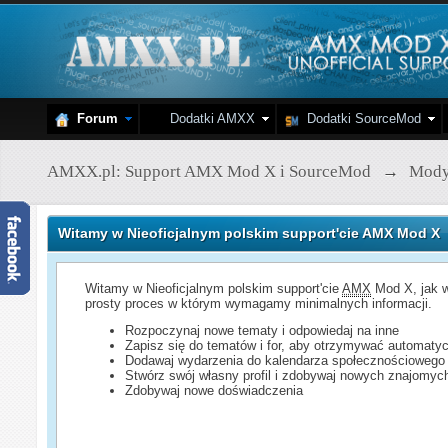
Forum
Dodatki AMXX
Dodatki SourceMod
AMXX.pl: Support AMX Mod X i SourceMod
→
Mod
Witamy w Nieoficjalnym polskim support'cie AMX Mod X
Witamy w Nieoficjalnym polskim support'cie
AMX
Mod X, jak w
prosty proces w którym wymagamy minimalnych informacji.
Rozpoczynaj nowe tematy i odpowiedaj na inne
Zapisz się do tematów i for, aby otrzymywać automatyc
Dodawaj wydarzenia do kalendarza społecznościowego
Stwórz swój własny profil i zdobywaj nowych znajomyc
Zdobywaj nowe doświadczenia