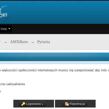
Inne
y
→
AMXBans
→
Pytania
 większości społeczności internetowych musisz się zarejestrować aby móc od
zne uaktualnienia
h