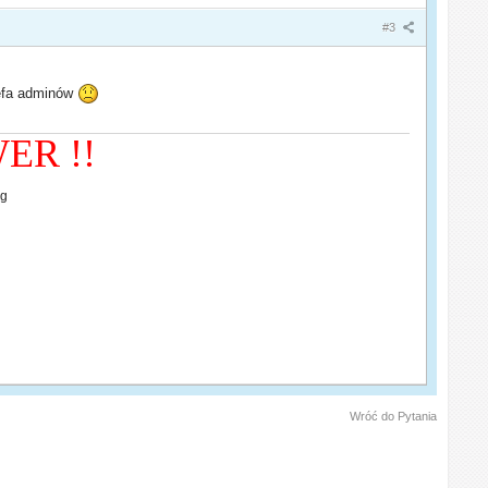
#3
refa adminów
ER !!
Wróć do Pytania