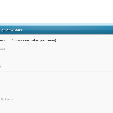
h: gmamxbans
sign, Poprawione zabezpieczenia)
web
ns
p8
i 1 więcej