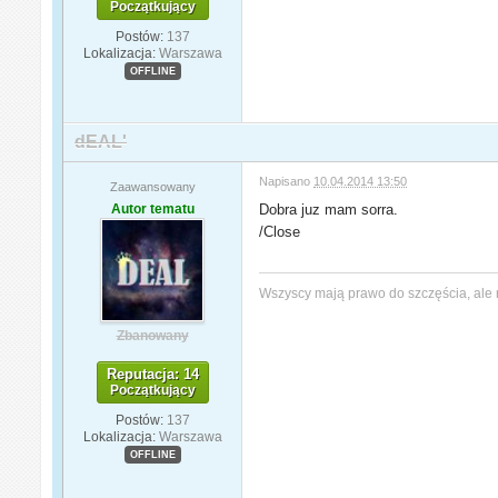
Początkujący
Postów:
137
Lokalizacja:
Warszawa
OFFLINE
dEAL'
Napisano
10.04.2014 13:50
Zaawansowany
Autor tematu
Dobra juz mam sorra.
/Close
Wszyscy mają prawo do szczęścia, ale 
Zbanowany
Reputacja: 14
Początkujący
Postów:
137
Lokalizacja:
Warszawa
OFFLINE