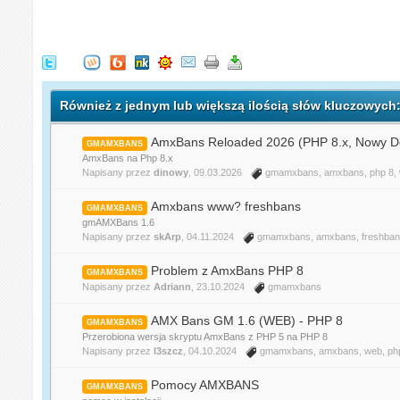
Również z jednym lub większą ilością słów kluczowyc
AmxBans Reloaded 2026 (PHP 8.x, Nowy De
GMAMXBANS
AmxBans na Php 8.x
Napisany przez
dinowy
, 09.03.2026
gmamxbans
,
amxbans
,
php 8
,
Amxbans www? freshbans
GMAMXBANS
gmAMXBans 1.6
Napisany przez
skArp
, 04.11.2024
gmamxbans
,
amxbans
,
freshba
Problem z AmxBans PHP 8
GMAMXBANS
Napisany przez
Adriann
, 23.10.2024
gmamxbans
AMX Bans GM 1.6 (WEB) - PHP 8
GMAMXBANS
Przerobiona wersja skryptu AmxBans z PHP 5 na PHP 8
Napisany przez
l3szcz
, 04.10.2024
gmamxbans
,
amxbans
,
web
,
ph
Pomocy AMXBANS
GMAMXBANS