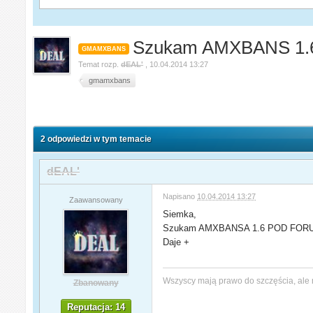
Szukam AMXBANS 1.6
GMAMXBANS
Temat rozp.
dEAL'
,
10.04.2014 13:27
gmamxbans
2 odpowiedzi w tym temacie
dEAL'
Napisano
10.04.2014 13:27
Zaawansowany
Siemka,
Szukam AMXBANSA 1.6 POD FORUM. 
Daje +
Wszyscy mają prawo do szczęścia, ale 
Zbanowany
Reputacja: 14