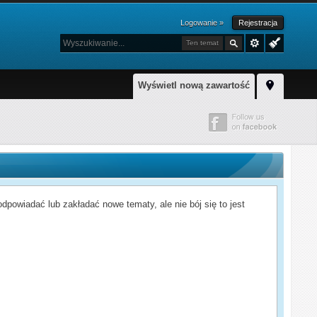
Logowanie »
Rejestracja
Ten temat
Wyświetl nową zawartość
powiadać lub zakładać nowe tematy, ale nie bój się to jest