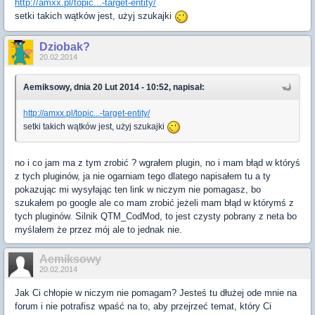
http://amxx.pl/topic...-target-entity/
setki takich wątków jest, użyj szukajki
Dziobak?
20.02.2014
Aemiksowy, dnia 20 Lut 2014 - 10:52, napisał:
http://amxx.pl/topic...-target-entity/
setki takich wątków jest, użyj szukajki
no i co jam ma z tym zrobić ? wgrałem plugin, no i mam błąd w któryś
z tych pluginów, ja nie ogarniam tego dlatego napisałem tu a ty
pokazując mi wysyłając ten link w niczym nie pomagasz, bo
szukałem po google ale co mam zrobić jeżeli mam błąd w którymś z
tych pluginów. Silnik QTM_CodMod, to jest czysty pobrany z neta bo
myślałem że przez mój ale to jednak nie.
Aemiksowy
20.02.2014
Jak Ci chłopie w niczym nie pomagam? Jesteś tu dłużej ode mnie na
forum i nie potrafisz wpaść na to, aby przejrzeć temat, który Ci