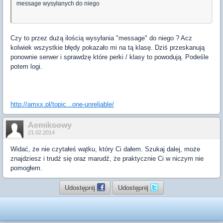
message wysyłanych do niego
Czy to przez dużą ilością wysyłania "message" do niego ? Acz
kolwiek wszystkie błędy pokazało mi na tą klasę. Dziś przeskanują
ponownie serwer i sprawdzę które perki / klasy to powodują. Podeśle
potem logi.
http://amxx.pl/topic...one-unreliable/
Aemiksowy
21.02.2014
Widać, że nie czytałeś wątku, który Ci dałem. Szukaj dalej, może
znajdziesz i trudź się oraz marudź, że praktycznie Ci w niczym nie
pomogłem.
Udostępnij
Udostępnij