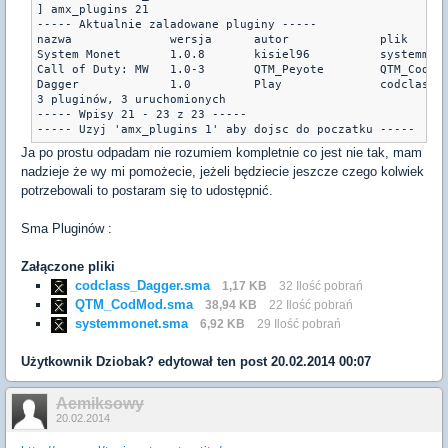
] amx_plugins 21

----- Aktualnie zaladowane pluginy -----

nazwa              wersja      autor             plik      
System Monet       1.0.8       kisiel96          systemmon
Call of Duty: MW   1.0-3       QTM_Peyote        QTM_CodMo
Dagger             1.0         Play              codclass_D
3 pluginów, 3 uruchomionych

----- Wpisy 21 - 23 z 23 -----

Ja po prostu odpadam nie rozumiem kompletnie co jest nie tak, mam
nadzieje że wy mi pomożecie, jeżeli będziecie jeszcze czego kolwiek
potrzebowali to postaram się to udostępnić.
Sma Pluginów :
Załączone pliki
codclass_Dagger.sma
1,17 KB
32 Ilość pobrań
QTM_CodMod.sma
38,94 KB
22 Ilość pobrań
systemmonet.sma
6,92 KB
29 Ilość pobrań
Użytkownik
Dziobak?
edytował ten post 20.02.2014 00:07
Aemiksowy
20.02.2014