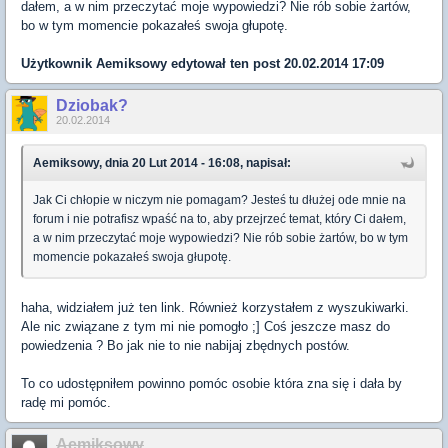
dałem, a w nim przeczytać moje wypowiedzi? Nie rób sobie żartów,
bo w tym momencie pokazałeś swoja głupotę.
Użytkownik
Aemiksowy
edytował ten post 20.02.2014 17:09
Dziobak?
20.02.2014
Aemiksowy, dnia 20 Lut 2014 - 16:08, napisał:
Jak Ci chłopie w niczym nie pomagam? Jesteś tu dłużej ode mnie na
forum i nie potrafisz wpaść na to, aby przejrzeć temat, który Ci dałem,
a w nim przeczytać moje wypowiedzi? Nie rób sobie żartów, bo w tym
momencie pokazałeś swoja głupotę.
haha, widziałem już ten link. Również korzystałem z wyszukiwarki.
Ale nic związane z tym mi nie pomogło ;] Coś jeszcze masz do
powiedzenia ? Bo jak nie to nie nabijaj zbędnych postów.
To co udostępniłem powinno pomóc osobie która zna się i dała by
radę mi pomóc.
Aemiksowy