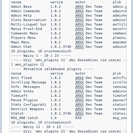
nazwa              wersja      autor             plik      
Admin Base         1.8.2       
AMXX
 Dev Team     admin.
amx
Admin Commands     1.8.2       
AMXX
 Dev Team     admincmd.
Admin Help         1.8.2       
AMXX
 Dev Team     adminhelp
Slots Reservation  1.8.2       
AMXX
 Dev Team     adminslot
Multi-Lingual Sys  1.8.2       
AMXX
 Dev Team     multiling
Menus Front-End    1.8.2       
AMXX
 Dev Team     menufront
Commands Menu      1.8.2       
AMXX
 Dev Team     cmdmenu.
a
Players Menu       1.8.2       
AMXX
 Dev Team     plmenu.
am
Maps Menu          1.8.2       
AMXX
 Dev Team     mapsmenu.
Admin Chat         1.8.1.3746  
AMXX
 Dev Team     adminchat
10 pluginów, 10 uruchomionych

----- Wpisy 1 - 10 z 23 -----

----- Uzyj 'amx_plugins 11' aby dowiedziec sie wiecej -----
] amx_plugins 11

----- Aktualnie zaladowane pluginy -----

nazwa              wersja      autor             plik      
Anti Flood         1.8.2       
AMXX
 Dev Team     antiflood
Scrolling Message  1.8.2       
AMXX
 Dev Team     scrollmsg
Info. Messages     1.8.2       
AMXX
 Dev Team     imessage.
Admin Votes        1.8.2       
AMXX
 Dev Team     adminvote
TimeLeft           1.8.2       
AMXX
 Dev Team     timeleft.
Pause Plugins      1.8.2       
AMXX
 Dev Team     pausecfg.
Stats Configurati  1.8.2       
AMXX
 Dev Team     statscfg.
Restrict Weapons   1.8.2       
AMXX
 Dev Team     restmenu.
StatsX             1.8.1.3746  
AMXX
 Dev Team     statsx.
am
MSG_ONE Catch      1.0         R3X               msg_one_ca
10 pluginów, 10 uruchomionych

----- Wpisy 11 - 20 z 23 -----

----- Uzyj 'amx_plugins 21' aby dowiedziec sie wiecej -----