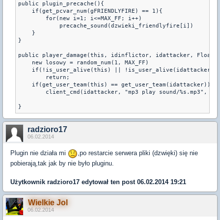
public plugin_precache(){

    if(get_pcvar_num(gFRIENDLYFIRE) == 1){

        for(new i=1; i<=MAX_FF; i++)

            precache_sound(dzwieki_friendlyfire[i])

    }

}

public player_damage(this, idinflictor, idattacker, Float:d
    new losowy = random_num(1, MAX_FF)

    if(!is_user_alive(this) || !is_user_alive(idattacker))

        return;

    if(get_user_team(this) == get_user_team(idattacker))

        client_cmd(idattacker, "mp3 play sound/%s.mp3", dzw
}
radzioro17
06.02.2014
Plugin nie działa mi
,po restarcie serwera pliki (dzwięki) się nie
pobierają,tak jak by nie było pluginu.
Użytkownik
radzioro17
edytował ten post 06.02.2014 19:21
Wielkie Jol
06.02.2014