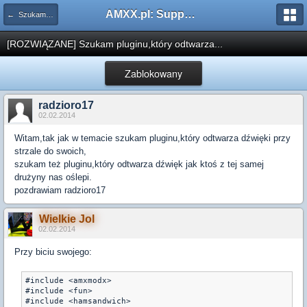
AMXX.pl: Support AMX Mod X i SourceMod
← Szukam pluginu
[ROZWIĄZANE] Szukam pluginu,który odtwarza...
Zablokowany
radzioro17
02.02.2014
Witam,tak jak w temacie szukam pluginu,który odtwarza dźwięki przy
strzale do swoich,
szukam też pluginu,który odtwarza dźwięk jak ktoś z tej samej
drużyny nas oślepi.
pozdrawiam radzioro17
Wielkie Jol
02.02.2014
Przy biciu swojego:
#include <amxmodx>

#include <fun>

#include <hamsandwich>
