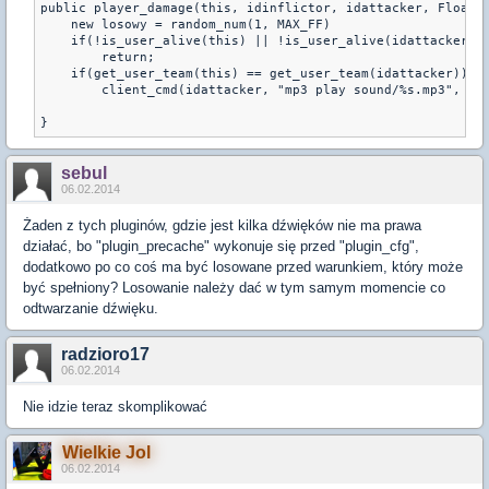
public player_damage(this, idinflictor, idattacker, Float:d
    new losowy = random_num(1, MAX_FF)

    if(!is_user_alive(this) || !is_user_alive(idattacker))

        return;

    if(get_user_team(this) == get_user_team(idattacker))

        client_cmd(idattacker, "mp3 play sound/%s.mp3", dzw
}
sebul
06.02.2014
Żaden z tych pluginów, gdzie jest kilka dźwięków nie ma prawa
działać, bo "
plugin_precache" wykonuje się przed
"
plugin_cfg",
dodatkowo po co coś ma być losowane przed warunkiem, który może
być spełniony? Losowanie należy dać w tym samym momencie co
odtwarzanie dźwięku.
radzioro17
06.02.2014
Nie idzie teraz skomplikować
Wielkie Jol
06.02.2014