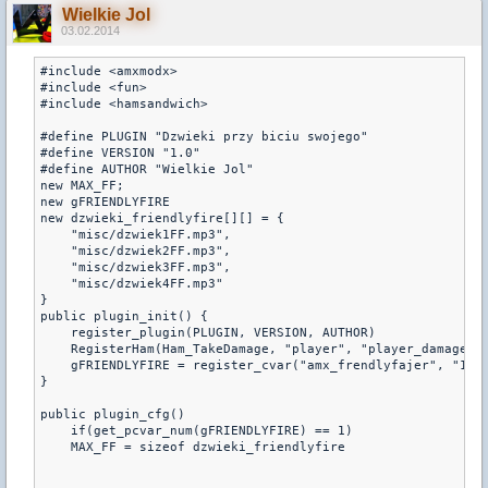
Wielkie Jol
03.02.2014
#include <amxmodx>

#include <fun>

#include <hamsandwich>

#define PLUGIN "Dzwieki przy biciu swojego"

#define VERSION "1.0"

#define AUTHOR "Wielkie Jol"

new MAX_FF;

new gFRIENDLYFIRE

new dzwieki_friendlyfire[][] = {

    "misc/dzwiek1FF.mp3",

    "misc/dzwiek2FF.mp3",

    "misc/dzwiek3FF.mp3",

    "misc/dzwiek4FF.mp3"

}

public plugin_init() {

    register_plugin(PLUGIN, VERSION, AUTHOR)

    RegisterHam(Ham_TakeDamage, "player", "player_damage")

    gFRIENDLYFIRE = register_cvar("amx_frendlyfajer", "1");
}

public plugin_cfg()

    if(get_pcvar_num(gFRIENDLYFIRE) == 1)

    MAX_FF = sizeof dzwieki_friendlyfire
