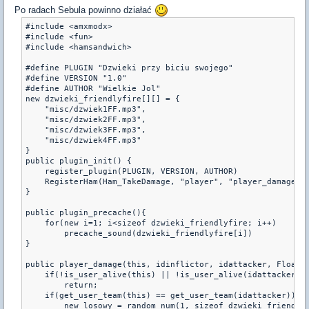
Po radach Sebula powinno działać
#include <amxmodx>

#include <fun>

#include <hamsandwich>

#define PLUGIN "Dzwieki przy biciu swojego"

#define VERSION "1.0"

#define AUTHOR "Wielkie Jol"

new dzwieki_friendlyfire[][] = {

    "misc/dzwiek1FF.mp3",

    "misc/dzwiek2FF.mp3",

    "misc/dzwiek3FF.mp3",

    "misc/dzwiek4FF.mp3"

}

public plugin_init() {

    register_plugin(PLUGIN, VERSION, AUTHOR)

    RegisterHam(Ham_TakeDamage, "player", "player_damage")

}

public plugin_precache(){

    for(new i=1; i<sizeof dzwieki_friendlyfire; i++)

        precache_sound(dzwieki_friendlyfire[i])

}

public player_damage(this, idinflictor, idattacker, Float:d
    if(!is_user_alive(this) || !is_user_alive(idattacker))

        return;

    if(get_user_team(this) == get_user_team(idattacker)){

        new losowy = random_num(1, sizeof dzwieki_friendlyf