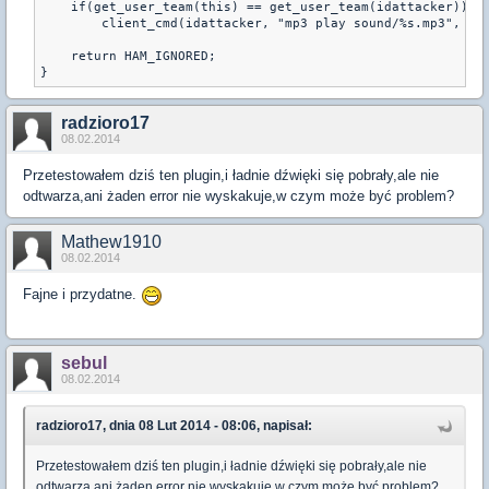
    if(get_user_team(this) == get_user_team(idattacker))
        client_cmd(idattacker, "mp3 play sound/%s.mp3", dz
    return HAM_IGNORED;
radzioro17
08.02.2014
Przetestowałem dziś ten plugin,i ładnie dźwięki się pobrały,ale nie
odtwarza,ani żaden error nie wyskakuje,w czym może być problem?
Mathew1910
08.02.2014
Fajne i przydatne.
sebul
08.02.2014
radzioro17, dnia 08 Lut 2014 - 08:06, napisał:
Przetestowałem dziś ten plugin,i ładnie dźwięki się pobrały,ale nie
odtwarza,ani żaden error nie wyskakuje,w czym może być problem?