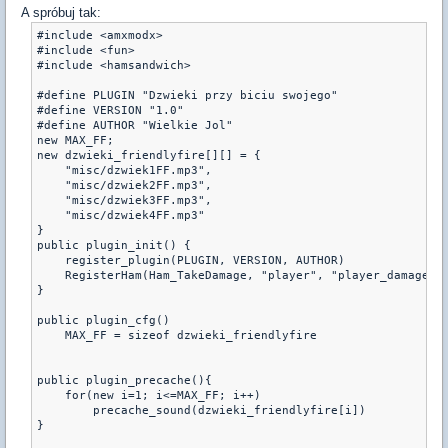
A spróbuj tak:
#include <amxmodx>

#include <fun>

#include <hamsandwich>

#define PLUGIN "Dzwieki przy biciu swojego"

#define VERSION "1.0"

#define AUTHOR "Wielkie Jol"

new MAX_FF;

new dzwieki_friendlyfire[][] = {

    "misc/dzwiek1FF.mp3",

    "misc/dzwiek2FF.mp3",

    "misc/dzwiek3FF.mp3",

    "misc/dzwiek4FF.mp3"

}

public plugin_init() {

    register_plugin(PLUGIN, VERSION, AUTHOR)

    RegisterHam(Ham_TakeDamage, "player", "player_damage")

}

public plugin_cfg()

    MAX_FF = sizeof dzwieki_friendlyfire

public plugin_precache(){

    for(new i=1; i<=MAX_FF; i++)

        precache_sound(dzwieki_friendlyfire[i])

}
