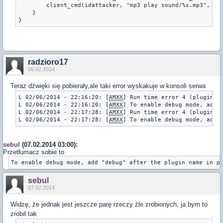
        client_cmd(idattacker, "mp3 play sound/%s.mp3", dzw
    }

}
radzioro17
06.02.2014
Teraz dźwięki się pobierały,ale taki error wyskakuje w konsoli serwa
L 02/06/2014 - 22:16:20: [
AMXX
] Run time error 4 (plugin "
L 02/06/2014 - 22:16:20: [
AMXX
] To enable debug mode, add "
L 02/06/2014 - 22:17:28: [
AMXX
] Run time error 4 (plugin "
L 02/06/2014 - 22:17:28: [
AMXX
sebul
(07.02.2014 03:00):
Przetłumacz sobie to
To enable debug mode, add "debug" after the plugin name in p
sebul
07.02.2014
Widzę, że jednak jest jeszcze parę rzeczy źle zrobionych, ja bym to
zrobił tak