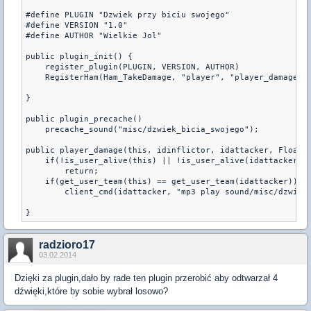
#define PLUGIN "Dzwiek przy biciu swojego"

#define VERSION "1.0"

#define AUTHOR "Wielkie Jol"

public plugin_init() {

    register_plugin(PLUGIN, VERSION, AUTHOR)

    RegisterHam(Ham_TakeDamage, "player", "player_damage")

}

public plugin_precache()

    precache_sound("misc/dzwiek_bicia_swojego");

public player_damage(this, idinflictor, idattacker, Float:d
    if(!is_user_alive(this) || !is_user_alive(idattacker))

        return;

    if(get_user_team(this) == get_user_team(idattacker))

        client_cmd(idattacker, "mp3 play sound/misc/dzwiek_
}
radzioro17
03.02.2014
Dzięki za plugin,dało by rade ten plugin przerobić aby odtwarzał 4
dźwięki,które by sobie wybrał losowo?