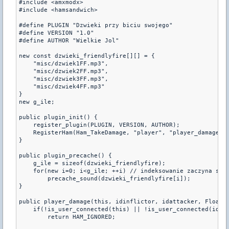
#include <amxmodx>
#include <hamsandwich>
#define PLUGIN "Dzwieki przy biciu swojego"
#define VERSION "1.0"
#define AUTHOR "Wielkie Jol"
new const dzwieki_friendlyfire[][] = {
    "misc/dzwiek1FF.mp3",
    "misc/dzwiek2FF.mp3",
    "misc/dzwiek3FF.mp3",
    "misc/dzwiek4FF.mp3"
}
new g_ile;
public plugin_init() {
    register_plugin(PLUGIN, VERSION, AUTHOR);
    RegisterHam(Ham_TakeDamage, "player", "player_damage",
}
public plugin_precache() {
    g_ile = sizeof(dzwieki_friendlyfire);
    for(new i=0; i<g_ile; ++i) // indeksowanie zaczyna się
        precache_sound(dzwieki_friendlyfire[i]);
}
public player_damage(this, idinflictor, idattacker, Float:
    if(!is_user_connected(this) || !is_user_connected(idat
        return HAM_IGNORED;