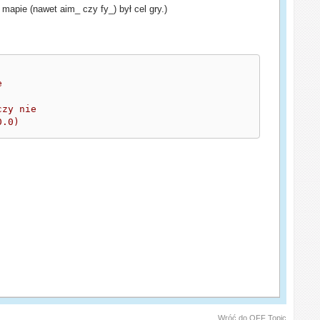
 mapie (nawet aim_ czy fy_) był cel gry.)
e
czy nie
0.0)
Wróć do OFF Topic