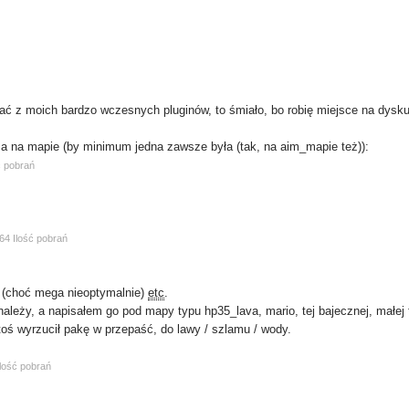
ać z moich bardzo wczesnych pluginów, to śmiało, bo robię miejsce na dysku
 ma na mapie (by minimum jedna zawsze była (tak, na aim_mapie też)):
ć pobrań
64 Ilość pobrań
ów (choć mega nieoptymalnie)
etc
.
należy, a napisałem go pod mapy typu hp35_lava, mario, tej bajecznej, małe
toś wyrzucił pakę w przepaść, do lawy / szlamu / wody.
Ilość pobrań