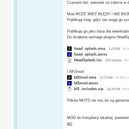
Czasami też, warunek za zabicie w 
Mod MOŻE MIEĆ BŁĘDY i NIE BI
Publikuję tutaj, gdyż nie mogę go uz
Publikuję go jako bazę dla ewentua
Do działania wymaga pluginu HeadSp
head_splash.sma
7,23 KB
45 I
head_splash.amxx
HeadSplash.inc
319 bajtów
46 
I BF2mod:
bf2mod.sma
13,72 KB
49 Ilość 
bf2mod.amxx
bf2_includes.zip
33,78 KB
58 I
Plików MOTD nie ma, bo są generowa
MOD do kompilacji lokalnej, powinie
etc
.