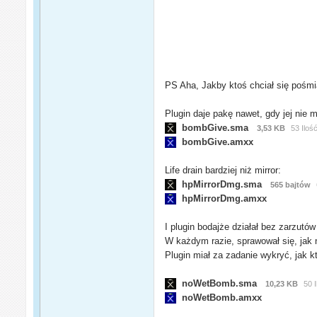
PS Aha, Jakby ktoś chciał się pośmi
Plugin daje pakę nawet, gdy jej nie
bombGive.sma
3,53 KB
53 Iloś
bombGive.amxx
Life drain bardziej niż mirror:
hpMirrorDmg.sma
565 bajtów
hpMirrorDmg.amxx
I plugin bodajże działał bez zarzut
W każdym razie, sprawował się, jak 
Plugin miał za zadanie wykryć, jak k
noWetBomb.sma
10,23 KB
50 
noWetBomb.amxx