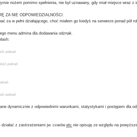
dymie nożem pomimo spełnienia, nie był uznawany, gdy miał miejsce wraz z 
ORĘ ZA NIE ODPOWIEDZIALNOŚCI.
nać za w pełni działającego, choć miałem go kiedyś na serwerze ponad pół ro
lnego menu admina dla dodawania odznak.
lash:
lość pobrań
Ilość pobrań
pobrań
lość pobrań
ne dynamicznie z odpowiednimi warunkami, statystykami i postępem dla od
n działać z zastrzeżeniami jw. cvarów
etc
nie opisuję ze względu na powyższe