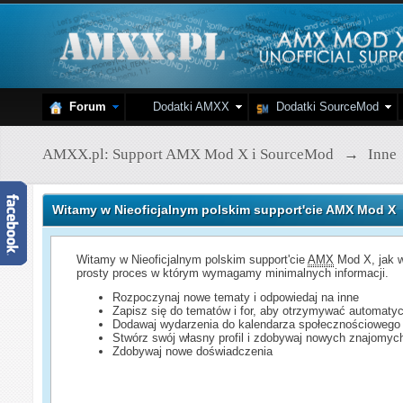
Forum
Dodatki AMXX
Dodatki SourceMod
AMXX.pl: Support AMX Mod X i SourceMod
→
Inne
Witamy w Nieoficjalnym polskim support'cie AMX Mod X
Witamy w Nieoficjalnym polskim support'cie
AMX
Mod X, jak w
prosty proces w którym wymagamy minimalnych informacji.
Rozpoczynaj nowe tematy i odpowiedaj na inne
Zapisz się do tematów i for, aby otrzymywać automatyc
Dodawaj wydarzenia do kalendarza społecznościowego
Stwórz swój własny profil i zdobywaj nowych znajomyc
Zdobywaj nowe doświadczenia