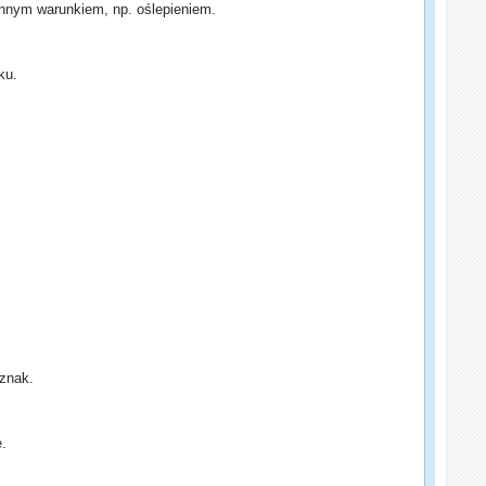
innym warunkiem, np. oślepieniem.
ku.
znak.
.