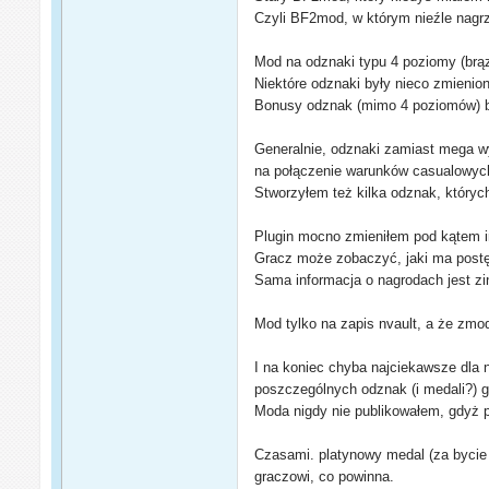
Czyli BF2mod, w którym nieźle nagrz
Mod na odznaki typu 4 poziomy (brąz
Niektóre odznaki były nieco zmienio
Bonusy odznak (mimo 4 poziomów) by
Generalnie, odznaki zamiast mega w
na połączenie warunków casualowych
Stworzyłem też kilka odznak, któryc
Plugin mocno zmieniłem pod kątem i
Gracz może zobaczyć, jaki ma postęp
Sama informacja o nagrodach jest z
Mod tylko na zapis nvault, a że zmod
I na koniec chyba najciekawsze dla n
poszczególnych odznak (i medali?) 
Moda nigdy nie publikowałem, gdyż po
Czasami. platynowy medal (za bycie 
graczowi, co powinna.