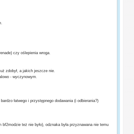
m.
enade) czy oślepienia wroga.
ż zdobył, a jakich jeszcze nie.
ualowo - wyczynowym.
 bardzo łatwego i przystępnego dodawania (i odbierania?)
m bf2modzie też nie było), odznaka była przyznawana nie temu