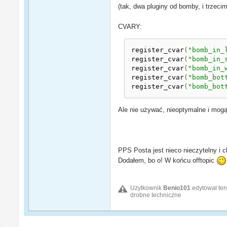
(tak, dwa pluginy od bomby, i trzecim
CVARY:
register_cvar
(
"bomb_in_
register_cvar
(
"bomb_in_
register_cvar
(
"bomb_in_
register_cvar
(
"bomb_bot
register_cvar
(
"bomb_bot
Ale nie używać, nieoptymalne i mogą 
PPS Posta jest nieco nieczytelny i c
Dodałem, bo o! W końcu offtopic
Użytkownik
Benio101
edytował ten
drobne techniczne