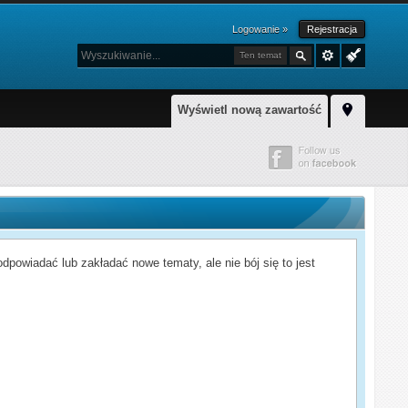
Logowanie »
Rejestracja
Ten temat
Wyświetl nową zawartość
powiadać lub zakładać nowe tematy, ale nie bój się to jest