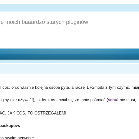
rę moich baaardzo starych pluginów
m coś, o co właśnie kolejna osoba pyta, a raczej BF2moda z tym czymś, mi
giny (nie używać!), jakby ktoś chciał się ze mnie pośmiać (
sebul
nie musi, 
>
ŁAĆ. JAK COŚ, TO OSTRZEGAŁEM!
 backupów.
na swoim serwerze.