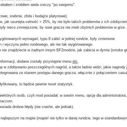
ebałem i zrobiłem wiele rzeczy "po swojemu".
owe, srebrne, złote i bodajże platynowe).
ne, jak usunięta celność > 25%, by nie było takich problemów z ich zdobycie
ły nieco zmniejszone, by nowi gracze nie mieli zbytnich problemów w grze.
ygórowanych wymagań, typu 8 zabić w jednej rundzie, były zmienione
 i wyczynu jedno rundowego, ale nie tak wygórowanego.
h nie znajdziecie w żadnym innym BF2modzie, jak zabicia w dymie (smoke gr
nformacji, dodane zostały przystępne menu
etc
.
 w zdobywaniu poszczególnych nagród, a także ładnie widzi, jakie nagrody ju
integrowana ze stanem postępu danego gracza, włącznie z połączeniem cas
yfikowany, to będzie pewnie reset statystyk.
iektórych osób, czyli mod posiadał, w swoim menu, opcję dla administratora,
graczom.
siada drobne błędy (nie crashe, ale jednak).
najlepszym na mapie (mapie! nie tylko w danej rundzie, tego w standardowy