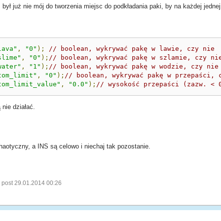
 był już nie mój do tworzenia miejsc do podkładania paki, by na każdej jednej
lava"
,
"0"
);
// boolean, wykrywać pakę w lawie, czy nie
slime"
,
"0"
);
// boolean, wykrywać pakę w szlamie, czy ni
water"
,
"1"
);
// boolean, wykrywać pakę w wodzie, czy nie
tom_limit"
,
"0"
);
// boolean, wykrywać pakę w przepaści, 
tom_limit_value"
,
"0.0"
);
// wysokość przepaści (zazw. < 
nie działać.
haotyczny, a INS są celowo i niechaj tak pozostanie.
 post 29.01.2014 00:26