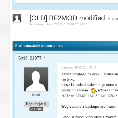
[OLD] BF2MOD modified
+ pa
Temat rozp.
Gość_21977_*
,
29.01.2014 00:18
Brak odpowiedzi do tego tematu
Gość_21977_*
Napisano
29.01.2014 00:18
<ins>Sprzątając na dysku, znalazłe
nie tylko.
<ins> Na dole dodałem moje stare plu
postach na forum
)</ins></ins
Gość
NOTKA: STARE I MOŻE NIE DZIA
Reputacja: 0
Wygrzebane z backupu archiwum
OFFLINE
Stary BF2mod, który kiedyś miałem 