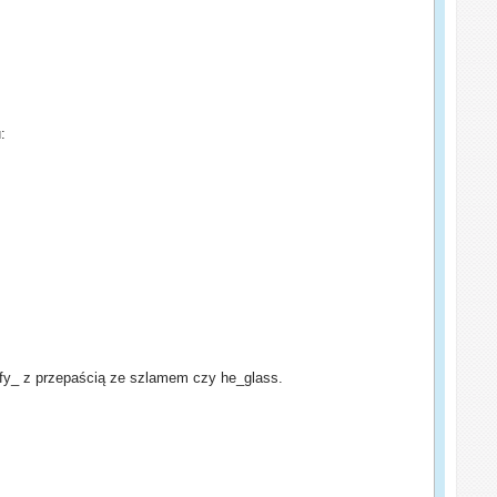
:
j fy_ z przepaścią ze szlamem czy he_glass.