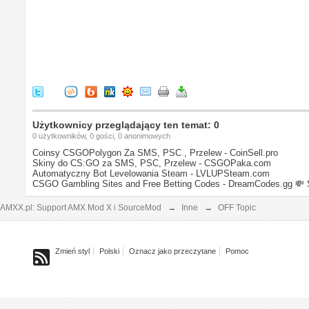
Użytkownicy przeglądający ten temat: 0
0 użytkowników, 0 gości, 0 anonimowych
Coinsy CSGOPolygon Za SMS, PSC , Przelew - CoinSell.pro
Skiny do CS:GO za SMS, PSC, Przelew - CSGOPaka.com
Automatyczny Bot Levelowania Steam - LVLUPSteam.com
CSGO Gambling Sites and Free Betting Codes - DreamCodes.gg
💸 
AMXX.pl: Support AMX Mod X i SourceMod
→
Inne
→
OFF Topic
Zmień styl
Polski
Oznacz jako przeczytane
Pomoc