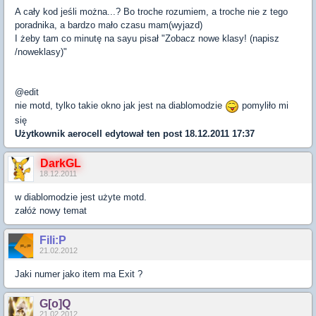
A cały kod jeśli można...? Bo troche rozumiem, a troche nie z tego
poradnika, a bardzo mało czasu mam(wyjazd)
I żeby tam co minutę na sayu pisał "Zobacz nowe klasy! (napisz
/noweklasy)"
@edit
nie motd, tylko takie okno jak jest na diablomodzie
pomyliło mi
się
Użytkownik
aerocell
edytował ten post 18.12.2011 17:37
DarkGL
18.12.2011
w diablomodzie jest użyte motd.
załóż nowy temat
Fili:P
21.02.2012
Jaki numer jako item ma Exit ?
G[o]Q
21.02.2012