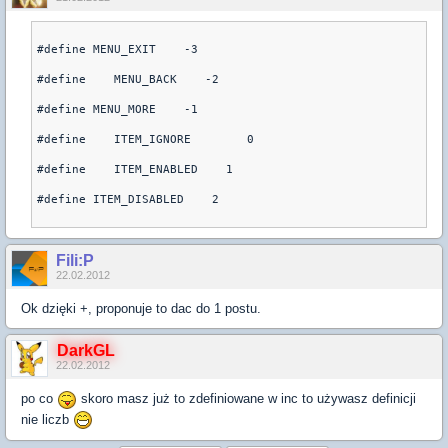
#define MENU_EXIT    -3

#define    MENU_BACK    -2

#define MENU_MORE    -1

#define    ITEM_IGNORE        0

#define    ITEM_ENABLED    1

#define ITEM_DISABLED    2

Fili:P
22.02.2012
Ok dzięki +, proponuje to dac do 1 postu.
DarkGL
22.02.2012
po co
skoro masz już to zdefiniowane w inc to używasz definicji
nie liczb