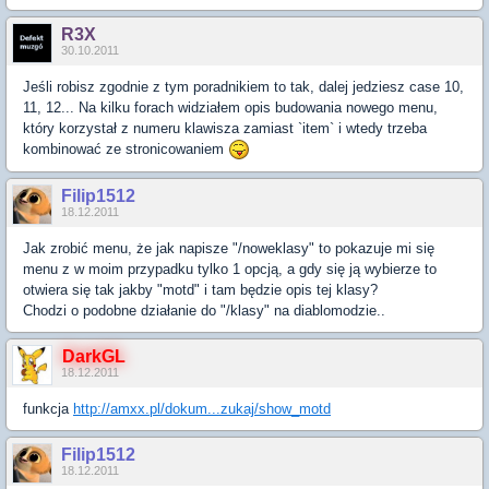
R3X
30.10.2011
Jeśli robisz zgodnie z tym poradnikiem to tak, dalej jedziesz case 10,
11, 12... Na kilku forach widziałem opis budowania nowego menu,
który korzystał z numeru klawisza zamiast `item` i wtedy trzeba
kombinować ze stronicowaniem
Filip1512
18.12.2011
Jak zrobić menu, że jak napisze "/noweklasy" to pokazuje mi się
menu z w moim przypadku tylko 1 opcją, a gdy się ją wybierze to
otwiera się tak jakby "motd" i tam będzie opis tej klasy?
Chodzi o podobne działanie do "/klasy" na diablomodzie..
DarkGL
18.12.2011
funkcja
http://amxx.pl/dokum...zukaj/show_motd
Filip1512
18.12.2011