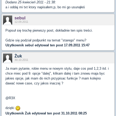
Dodano 25 kwiecień 2011 - 21:38:
a i oddaj mi txt ktory napisałem;p, bo mi go usunąłeś
sebul
12.09.2011
Popsuł się trochę pierwszy post, dokładnie ten spis treści.
Gdzie się podział podpunkt na temat "starego" menu?
Użytkownik
sebul
edytował ten post 17.09.2011 15:47
Żuk
30.10.2011
Ja mam pytanie, robie menu w nowym stylu, daje cos pod 1,2,3 itd. i
chce miec pod 9. opcje "dalej", klikam dalej i tam znowu maja byc
jakies opcje, jak mam do nich przypisac funkcje ? mam kolejno
dawać nowe case, czy jakos inaczej ?
@R3X
dzięki
Użytkownik
Żuk
edytował ten post 31.10.2011 08:25