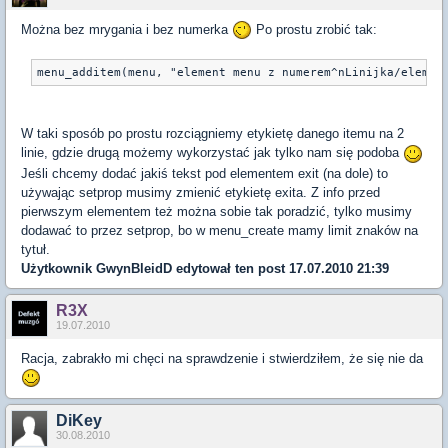
Można bez mrygania i bez numerka
Po prostu zrobić tak:
W taki sposób po prostu rozciągniemy etykietę danego itemu na 2
linie, gdzie drugą możemy wykorzystać jak tylko nam się podoba
Jeśli chcemy dodać jakiś tekst pod elementem exit (na dole) to
używając setprop musimy zmienić etykietę exita. Z info przed
pierwszym elementem też można sobie tak poradzić, tylko musimy
dodawać to przez setprop, bo w menu_create mamy limit znaków na
tytuł.
Użytkownik
GwynBleidD
edytował ten post 17.07.2010 21:39
R3X
19.07.2010
Racja, zabrakło mi chęci na sprawdzenie i stwierdziłem, że się nie da
DiKey
30.08.2010