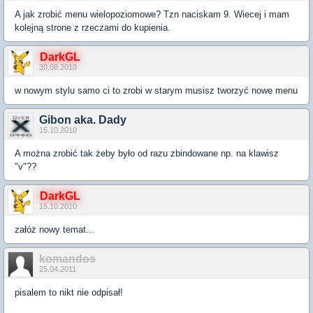
A jak zrobić menu wielopoziomowe? Tzn naciskam 9. Wiecej i mam
kolejną strone z rzeczami do kupienia.
DarkGL
30.08.2010
w nowym stylu samo ci to zrobi w starym musisz tworzyć nowe menu
Gibon aka. Dady
15.10.2010
A można zrobić tak żeby było od razu zbindowane np. na klawisz
"v"??
DarkGL
15.10.2010
załóż nowy temat...
komandos
25.04.2011
pisalem to nikt nie odpisał!