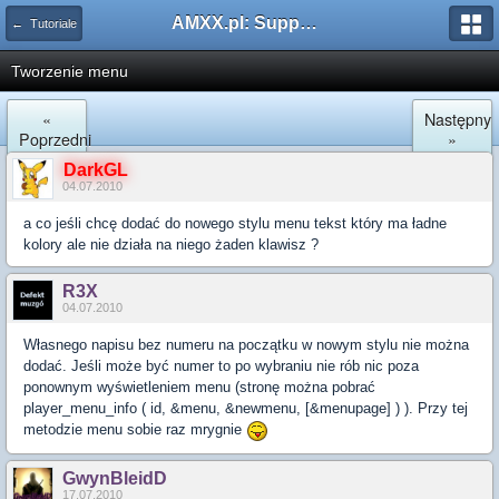
AMXX.pl: Support AMX Mod X i SourceMod
← Tutoriale
Tworzenie menu
«
Następny
Poprzedni
»
DarkGL
04.07.2010
a co jeśli chcę dodać do nowego stylu menu tekst który ma ładne
kolory ale nie działa na niego żaden klawisz ?
R3X
04.07.2010
Własnego napisu bez numeru na początku w nowym stylu nie można
dodać. Jeśli może być numer to po wybraniu nie rób nic poza
ponownym wyświetleniem menu (stronę można pobrać
player_menu_info ( id, &menu, &newmenu, [&menupage] ) ). Przy tej
metodzie menu sobie raz mrygnie
GwynBleidD
17.07.2010