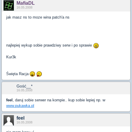
MafiaDL
16.05.2008
jak masz ns to moze wina patch'a ns
najlepiej wykup sobie prawdziwy serw i po sprawie
Kur3k
Święta Racja
Gość__*
16.05.2008
feel
, daruj sobie serwer na kompie.. kup sobie lepiej np. w
www.pukawka.pl
feel
16.05.2008