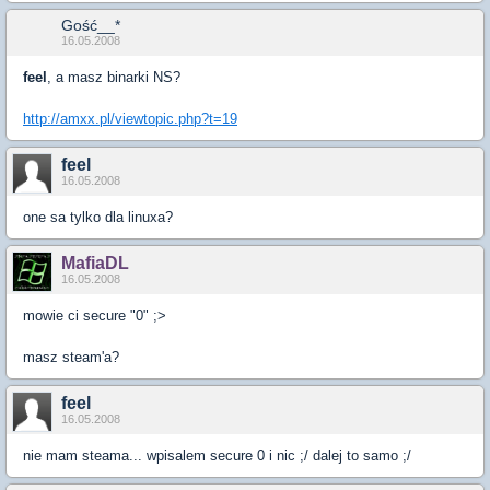
Gość__*
16.05.2008
feel
, a masz binarki NS?
http://amxx.pl/viewtopic.php?t=19
feel
16.05.2008
one sa tylko dla linuxa?
MafiaDL
16.05.2008
mowie ci secure "0" ;>
masz steam'a?
feel
16.05.2008
nie mam steama... wpisalem secure 0 i nic ;/ dalej to samo ;/