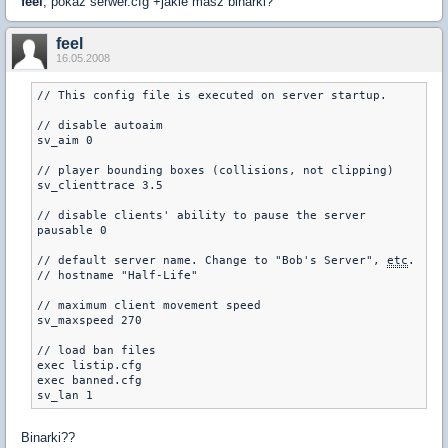
feel
, pokaż serwer.cfg +jakie masz binarki?
feel
16.05.2008
// This config file is executed on server startup.

// disable autoaim

sv_aim 0

// player bounding boxes (collisions, not clipping)

sv_clienttrace 3.5

// disable clients' ability to pause the server

pausable 0

// default server name. Change to "Bob's Server", 
etc
.

// hostname "Half-Life"

// maximum client movement speed 

sv_maxspeed 270

// load ban files

exec listip.cfg

exec banned.cfg

Binarki??