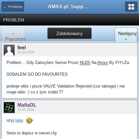
AMXX.pl: Support AMX Mod X i SourceMod
← Problemy
PROBLEM
«
Zablokowany
Następny
Poprzedni
»
feel
16.05.2008
Problem... Gdy Zalozylem Server Przez
HLDS
Na
Amxx
By PrYcZa
DODALEM GO DO FAVOURITES
proboje wbic i pisze VALVE Validation Rejected (cos takiego) i nie
moge wbic ;/ co z tym zrobic??
MafiaDL
16.05.2008
użyj
tego
Serio to dopisz w server.cfg