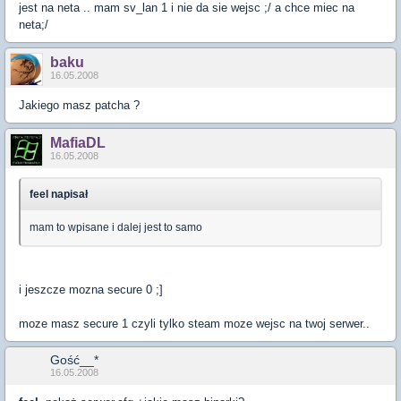
jest na neta .. mam sv_lan 1 i nie da sie wejsc ;/ a chce miec na
neta;/
baku
16.05.2008
Jakiego masz patcha ?
MafiaDL
16.05.2008
feel napisał
mam to wpisane i dalej jest to samo
i jeszcze mozna secure 0 ;]
moze masz secure 1 czyli tylko steam moze wejsc na twoj serwer..
Gość__*
16.05.2008