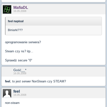
MafiaDL
16.05.2008
feel napisał
Biniarki???
oprogramowanie serwera?
Steam czy ns? itp...
Sprawdz secure "0"
Gość__*
16.05.2008
feel
, to jest serwer NonSteam czy STEAM?
feel
16.05.2008
non-steam