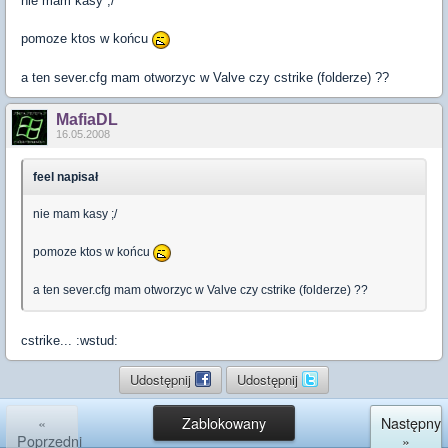
nie mam kasy ;/
pomoze ktos w końcu
a ten sever.cfg mam otworzyc w Valve czy cstrike (folderze) ??
MafiaDL
16.05.2008
feel napisał
nie mam kasy ;/
pomoze ktos w końcu
a ten sever.cfg mam otworzyc w Valve czy cstrike (folderze) ??
cstrike... :wstud:
Udostępnij
Udostępnij
«
Zablokowany
Następny
Poprzedni
»