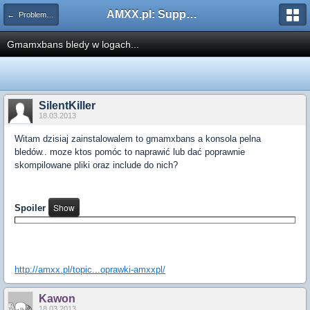
AMXX.pl: Support AMX Mod X i SourceMod
← Problemy z pluginami
Gmamxbans bledy w logach...
SilentKiller
18.03.2013
Witam dzisiaj zainstalowalem to gmamxbans a konsola pelna
bledów.. moze ktos pomóc to naprawić lub dać poprawnie
skompilowane pliki oraz include do nich?
Spoiler
http://amxx.pl/topic...oprawki-amxxpl/
Kawon
18.03.2013