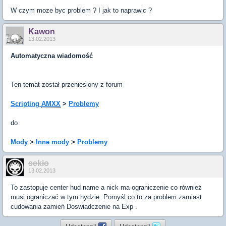
W czym moze byc problem ? I jak to naprawic ?
Kawon
13.02.2013
Automatyczna wiadomość
Ten temat został przeniesiony z forum
Scripting
AMXX
>
Problemy
do
Mody
>
Inne mody
>
Problemy
sekio
13.02.2013
To zastopuje center hud name a nick ma ograniczenie co również
musi ograniczać w tym hydzie. Pomyśl co to za problem zamiast
cudowania zamień Doswiadczenie na Exp .