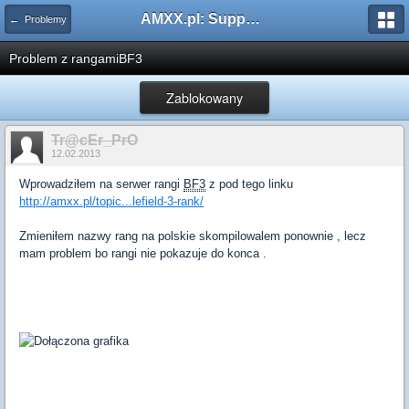
AMXX.pl: Support AMX Mod X i SourceMod
← Problemy
Problem z rangamiBF3
Zablokowany
Tr@cEr_PrO
12.02.2013
Wprowadziłem na serwer rangi
BF3
z pod tego linku
http://amxx.pl/topic...lefield-3-rank/
Zmieniłem nazwy rang na polskie skompilowalem ponownie , lecz
mam problem bo rangi nie pokazuje do konca .