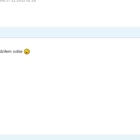
ost 17.12.2012 02:28
adziłem sobie