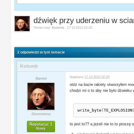
dźwięk przy uderzeniu w sci
Temat rozp.
Kolumb
,
17.12.2012 02:25
2 odpowiedzi w tym temacie
Kolumb
Napisano
17.12.2012 02:25
Banned
otóż na bazie rakiety stworzyłem mo
chodzi mi o to aby nie było dźwieku 
write_byte
(
TE_EXPLOSION
Zbanowany
to jest to?? a jeżeli nie to to prosz
Reputacja: 1
Nowy