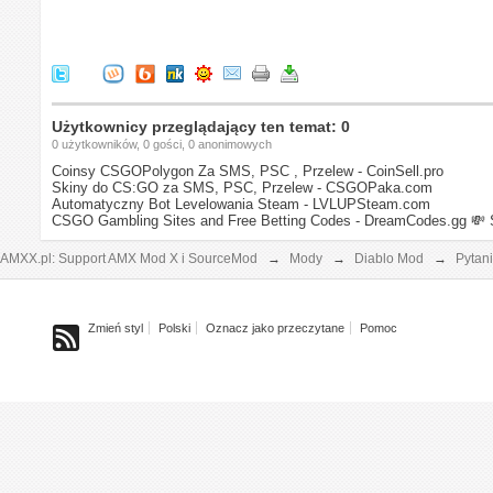
Użytkownicy przeglądający ten temat: 0
0 użytkowników, 0 gości, 0 anonimowych
Coinsy CSGOPolygon Za SMS, PSC , Przelew - CoinSell.pro
Skiny do CS:GO za SMS, PSC, Przelew - CSGOPaka.com
Automatyczny Bot Levelowania Steam - LVLUPSteam.com
CSGO Gambling Sites and Free Betting Codes - DreamCodes.gg
💸 
AMXX.pl: Support AMX Mod X i SourceMod
→
Mody
→
Diablo Mod
→
Pytan
Zmień styl
Polski
Oznacz jako przeczytane
Pomoc