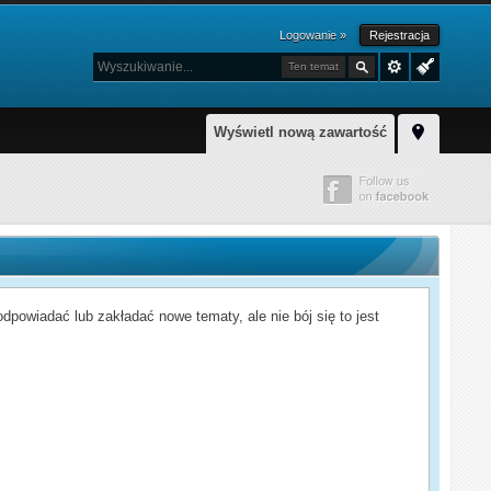
Logowanie »
Rejestracja
Ten temat
Wyświetl nową zawartość
powiadać lub zakładać nowe tematy, ale nie bój się to jest