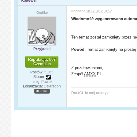
Kawon
Napisano
18.12.2012 01:52
Godlike
Wiadomość wygenerowana automa
Ten temat został zamknięty przez mo
Przyjaciel
Powód:
Temat zamknięty na prośbę 
Reputacja: 887
Czempion
Z pozdrowieniami,
Postów:
5 165
Zespół
AMXX
.PL
Steam:
Imię:
Paweł
Lokalizacja:
Dzierzgoń
OFFLINE
DarkGL to mój autorytet.