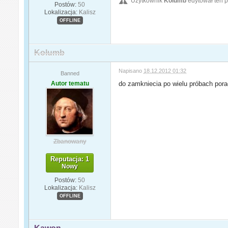
Użytkownik
Kolumb
edytował ten p
Postów:
50
Lokalizacja:
Kalisz
OFFLINE
Kolumb
Napisano
18.12.2012 01:32
Banned
Autor tematu
do zamkniecia po wielu próbach por
Zbanowany
Reputacja: 1
Nowy
Postów:
50
Lokalizacja:
Kalisz
OFFLINE