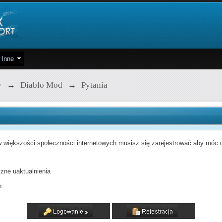
Inne
y
→
Diablo Mod
→
Pytania
 większości społeczności internetowych musisz się zarejestrować aby móc od
zne uaktualnienia
h