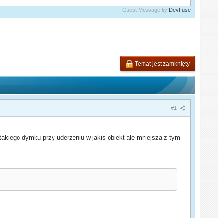
Guest Message by
DevFuse
Temat jest zamknięty
#1
takiego dymku przy uderzeniu w jakis obiekt ale mniejsza z tym