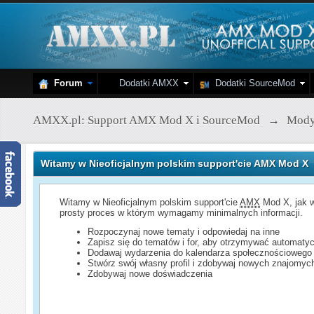
Forum
Dodatki AMXX
Dodatki SourceMod
AMXX.pl: Support AMX Mod X i SourceMod
→
Mod
Witamy w Nieoficjalnym polskim support'cie AMX Mod X
Witamy w Nieoficjalnym polskim support'cie
AMX
Mod X, jak w
prosty proces w którym wymagamy minimalnych informacji.
Rozpoczynaj nowe tematy i odpowiedaj na inne
Zapisz się do tematów i for, aby otrzymywać automatyc
Dodawaj wydarzenia do kalendarza społecznościowego
Stwórz swój własny profil i zdobywaj nowych znajomyc
Zdobywaj nowe doświadczenia