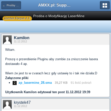
AMXX.pl: Support AMX Mod X i SourceMod
← Prośby o modyfikację
Prośba o Modyfikację LaserMine
Zombie Plague 4.3
Kamilon
11.12.2012
Witam.
Proszę o przerobienie Pluginu aby zombie za zniszczenie lasera
dostawało 4 ap.
Wiem że jest to w cvarach lecz gdy ustawię to i tak nie działa:D
Załączone pliki
zp_lasermine_28.sma
35,27 KB
91 Ilość pobrań
Użytkownik
Kamilon
edytował ten post 11.12.2012 19:39
krystek47
11.12.2012