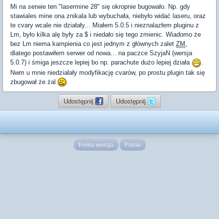
Mi na serwie ten "lasermine 28" się okropnie bugowało. Np. gdy
stawiales mine ona znikala lub wybuchała, niebyło widać laseru, oraz
te cvary wcale nie działały... Miałem 5.0.5 i nieznalazłem pluginu z
Lm, było kilka alę były za $ i niedało się tego zmienic. Wiadomo że
bez Lm niema kampienia co jest jednym z głównych zalet
ZM
,
dlatego postawiłem serwer od nowa... na paczce SzyjaN (wersja
5.0.7) i śmiga jeszcze lepiej bo np. parachute dużo lepiej działa
.
Nwm u mnie niedziałały modyfikację cvarów, po prostu plugin tak się
zbugował że żal
.
Udostępnij
Udostępnij
Pełna wersja
Polski