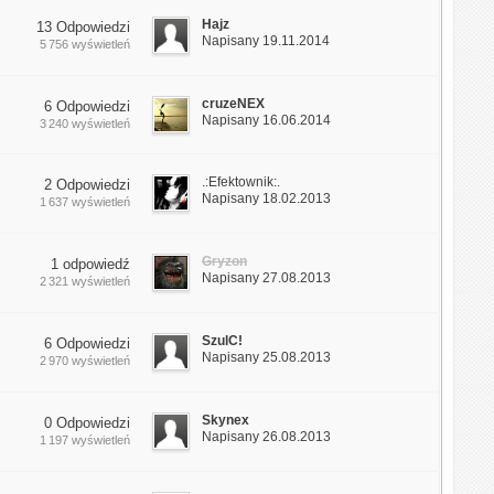
Hajz
13 Odpowiedzi
Napisany 19.11.2014
5 756 wyświetleń
cruzeNEX
6 Odpowiedzi
Napisany 16.06.2014
3 240 wyświetleń
.:Efektownik:.
2 Odpowiedzi
Napisany 18.02.2013
1 637 wyświetleń
Gryzon
1 odpowiedź
Napisany 27.08.2013
2 321 wyświetleń
SzulC!
6 Odpowiedzi
Napisany 25.08.2013
2 970 wyświetleń
Skynex
0 Odpowiedzi
Napisany 26.08.2013
1 197 wyświetleń