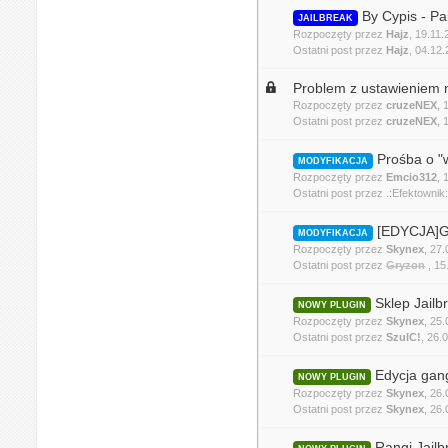
By Cypis - Pa
JAILBREAK
Rozpoczęty przez
Hajz
, 19.11
Ostatni post przez
Hajz
,
04.12.
Problem z ustawieniem 
Rozpoczęty przez
cruzeNEX
,
Ostatni post przez
cruzeNEX
,
Prośba o "w
MODYFIKACJA
Rozpoczęty przez
Emcio312
,
Ostatni post przez
.:Efektownik:
[EDYCJA]Ga
MODYFIKACJA
Rozpoczęty przez
Skynex
, 27
Ostatni post przez
Gryzon
,
15
Sklep Jailb
NOWY PLUGIN
Rozpoczęty przez
Skynex
, 25
Ostatni post przez
SzulC!
,
26.
Edycja gan
NOWY PLUGIN
Rozpoczęty przez
Skynex
, 26
Ostatni post przez
Skynex
,
26.
Rangi Jailb