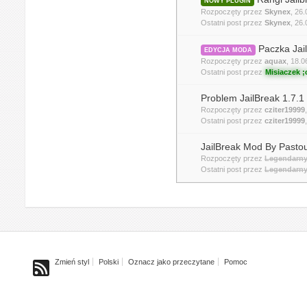
NOWY PLUGIN
Rozpoczęty przez
Skynex
, 26
Ostatni post przez
Skynex
,
26.
Paczka Jai
EDYCJA MODA
Rozpoczęty przez
aquax
, 18.
Ostatni post przez
Misiaczek ;
Problem JailBreak 1.7.1
Rozpoczęty przez
cziter19999
Ostatni post przez
cziter19999
JailBreak Mod By Pastout
Rozpoczęty przez
Legendarny 
Ostatni post przez
Legendarny 
Zmień styl
Polski
Oznacz jako przeczytane
Pomoc