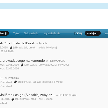
Sortuj
izacji
Tytuł
Odpowiedzi
Wyświetlenia
malejąco
r
i CT i TT do JailBreak
w
Pytania
09.2018
jailbreak
,
jail
,
break
,
modele
i 6 więcej
,
27.09.2018
 dla prowadzącego na komendę
w
Pluginy AMXX
cor
, 22.08.2016
jailbreak
,
jb
,
prowadzący
,
jail
i 4 więcej
cor
,
22.08.2016
em.
w
Problemy
 27.07.2016
problem
,
jail
,
jail_api_jailbreak
i 4 więcej
27.07.2016
ilBreak cs go (Ale takiej żeby dz...
w
Szukam pluginu
0.11.2015
jail
,
jailbreak
,
break
,
cs
i 2 więcej
1.2015