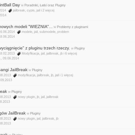
intBall Day
w
Poradniki, Łatki oraz Pluginy
.2014
jailbreak
,
cypis
,
jail
i 2 więcej
2014
nowych modeli "WIEZNIA"...
w
Problemy z pluginami
 16.06.2014
modele
,
jail
,
submodele
,
problem
18.06.2014
yciągnięcie" z pluginu trzech rzeczy.
w
Pluginy
 18.02.2013
Modyfikacja
,
jail
,
jailbreak
,
jb
i 6 więcej
.
,
09.06.2014
ngi JailBreak
w
Pluginy
.08.2013
modyfikacja
,
jailbreak
,
jb
,
jail
i 1 więcej
.09.2013
reak
w
Pluginy
.08.2013
nowy plugin
,
jb
,
jail
,
jailbreak
08.2013
gów JailBreak
w
Pluginy
.08.2013
nowy plugin
,
jail
,
jailbreak
,
jb
08.2013
reak
w
Pluginy