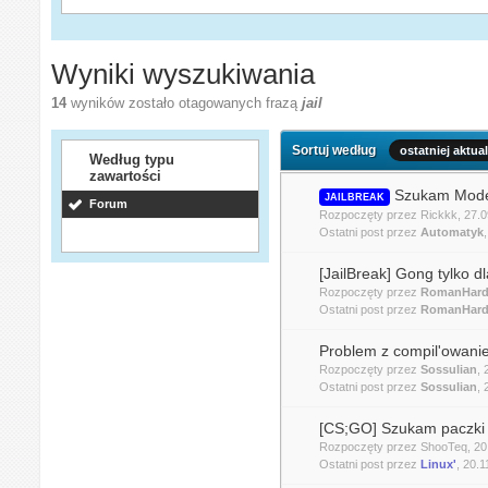
Wyniki wyszukiwania
14
wyników zostało otagowanych frazą
jail
Sortuj według
ostatniej aktual
Według typu
zawartości
Szukam Model
JAILBREAK
Forum
Rozpoczęty przez
Rickkk
, 27.
Ostatni post przez
Automatyk
[JailBreak] Gong tylko
Rozpoczęty przez
RomanHard
Ostatni post przez
RomanHard
Problem z compil'owani
Rozpoczęty przez
Sossulian
,
Ostatni post przez
Sossulian
,
[CS;GO] Szukam paczki Ja
Rozpoczęty przez
ShooTeq
, 2
Ostatni post przez
Linux'
,
20.1