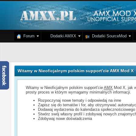
Forum
Dodatki AMXX
Dodatki SourceMod
Witamy w Nieoficjalnym polskim support'cie AMX Mod X
Witamy w Nieoficjalnym polskim support'cie
AMX
Mod X, jak w
prosty proces w którym wymagamy minimalnych informacji.
Rozpoczynaj nowe tematy i odpowiedaj na inne
Zapisz się do tematów i for, aby otrzymywać automatyc
Dodawaj wydarzenia do kalendarza społecznościowego
Stwórz swój własny profil i zdobywaj nowych znajomyc
Zdobywaj nowe doświadczenia