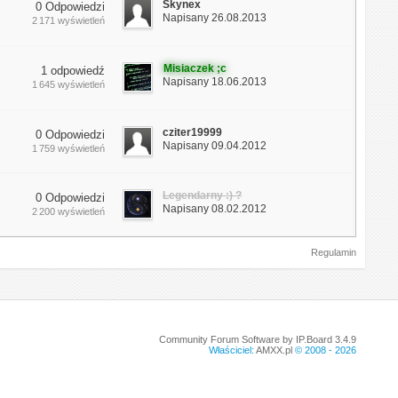
Skynex
0 Odpowiedzi
Napisany 26.08.2013
2 171 wyświetleń
Misiaczek ;c
1 odpowiedź
Napisany 18.06.2013
1 645 wyświetleń
cziter19999
0 Odpowiedzi
Napisany 09.04.2012
1 759 wyświetleń
Legendarny :) ?
0 Odpowiedzi
Napisany 08.02.2012
2 200 wyświetleń
Regulamin
Community Forum Software by IP.Board 3.4.9
Właściciel:
AMXX.pl
© 2008 -
2026