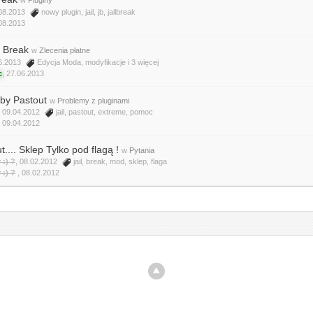
.08.2013
nowy plugin
,
jail
,
jb
,
jailbreak
08.2013
l Break
w
Zlecenia płatne
06.2013
Edycja Moda
,
modyfikacje
i 3 więcej
c
,
27.06.2013
 by Pastout
w
Problemy z pluginami
, 09.04.2012
jail
,
pastout
,
extreme
,
pomoc
,
09.04.2012
.... Sklep Tylko pod flagą !
w
Pytania
:) ?
, 08.02.2012
jail
,
break
,
mod
,
sklep
,
flaga
:) ?
,
08.02.2012