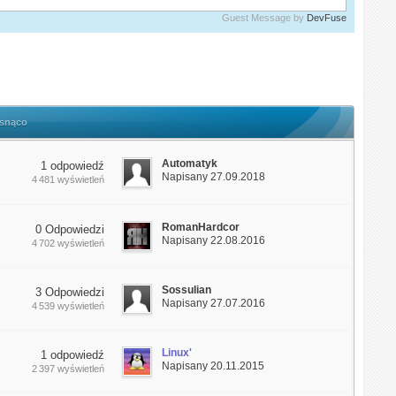
Guest Message by
DevFuse
osnąco
Automatyk
1 odpowiedź
Napisany 27.09.2018
4 481 wyświetleń
RomanHardcor
0 Odpowiedzi
Napisany 22.08.2016
4 702 wyświetleń
Sossulian
3 Odpowiedzi
Napisany 27.07.2016
4 539 wyświetleń
Linux'
1 odpowiedź
Napisany 20.11.2015
2 397 wyświetleń