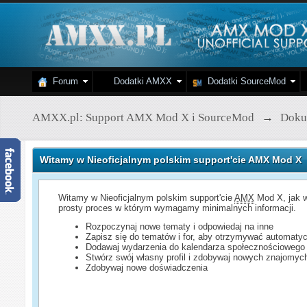
Forum
Dodatki AMXX
Dodatki SourceMod
AMXX.pl: Support AMX Mod X i SourceMod
→
Doku
Witamy w Nieoficjalnym polskim support'cie AMX Mod X
Witamy w Nieoficjalnym polskim support'cie
AMX
Mod X, jak w
prosty proces w którym wymagamy minimalnych informacji.
Rozpoczynaj nowe tematy i odpowiedaj na inne
Zapisz się do tematów i for, aby otrzymywać automatyc
Dodawaj wydarzenia do kalendarza społecznościowego
Stwórz swój własny profil i zdobywaj nowych znajomyc
Zdobywaj nowe doświadczenia