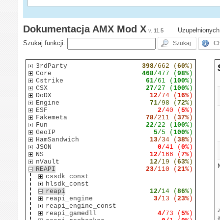
Dokumentacja AMX Mod X
Uzupełnionych 
v.
11.5
Szukaj funkcji:
3rdParty
398
/662 (
60
%)
Core
468
/477 (
98
%)
Cstrike
61
/61 (
100
%)
CSX
27
/27 (
100
%)
DoDX
12
/74 (
16
%)
Engine
71
/98 (
72
%)
ESF
2
/40 (
5
%)
Fakemeta
78
/211 (
37
%)
Fun
22
/22 (
100
%)
GeoIP
5
/5 (
100
%)
HamSandwich
13
/34 (
38
%)
JSON
0
/41 (
0
%)
NS
12
/166 (
7
%)
nVault
12
/19 (
63
%)
REAPI
23
/110 (
21
%)
cssdk_const
hlsdk_const
reapi
12/
14 (
86
%)
reapi_engine
3/
13 (
23
%)
reapi_engine_const
reapi_gamedll
4/
73 (
5
%)