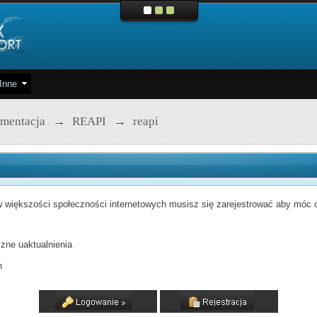
Inne
mentacja
→
REAPI
→
reapi
 większości społeczności internetowych musisz się zarejestrować aby móc od
zne uaktualnienia
h