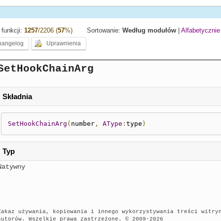
funkcji:
1257
/2206 (
57
%)
Sortowanie:
Według modułów
|
Alfabetycznie
SetHookChainArg
Składnia
SetHookChainArg
(
number
,
AType
:
type
)
Typ
Natywny
Zakaz używania, kopiowania i innego wykorzystywania treści witry
autorów. Wszelkie prawa zastrzeżone. © 2009-2026