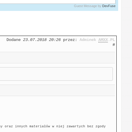
Guest Message by
DevFuse
Dodane
23.07.2018 20:26
przez:
Adminek
AMXX
.PL
#
ny oraz innych materiałów w niej zawartych bez zgody